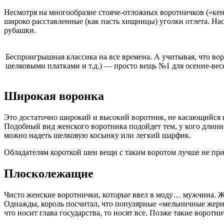
Несмотря на многообразие стояче-отложных воротничков («кент
широко расставленные (как пасть хищницы) уголки отлета. На
рубашки.
Беспроигрышная классика на все времена. А учитывая, что в
шелковыми платками и т.д.) — просто вещь №1 для осенне-вес
Широкая воронка
Это достаточно широкий и высокий воротник, не касающийся ш
Подобный вид женского воротника подойдет тем, у кого длинная
можно надеть шелковую косынку или легкий шарфик.
Обладателям короткой шеи вещи с таким воротом лучше не приоб
Плосколежащие
Чисто женские воротнички, которые ввел в моду… мужчина. Же
Однажды, король посчитал, что популярные «мельничные жерно
что носит глава государства, то носят все. Позже такие воротн