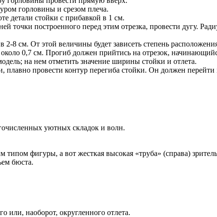
ру горловины провести прямую вверх.
туром горловины и срезом плеча.
те детали стойки с прибавкой в 1 см.
ней точки построенного перед этим отрезка, провести дугу. Ради
 2-8 см. От этой величины будет зависеть степень расположени
около 0,7 см. Прогиб должен прийтись на отрезок, начинающийся
одель; на нем отметить значение ширины стойки и отлета.
и, плавно провести контур перегиба стойки. Он должен перейти 
ногочисленных уютных складок и волн.
 типом фигуры, а вот жесткая высокая «труба» (справа) зритель
ъем бюста.
го или, наоборот, округленного отлета.