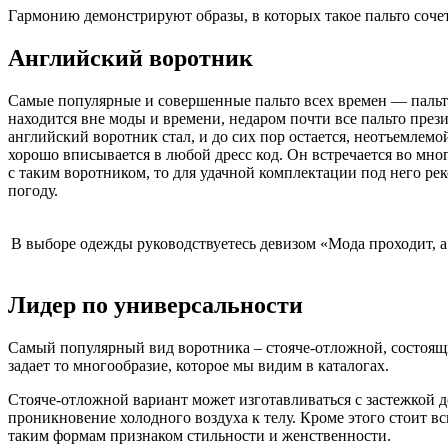
Гармонию демонстрируют образы, в которых такое пальто соч
Английский воротник
Самые популярные и совершенные пальто всех времен — пальто
находится вне моды и времени, недаром почти все пальто пре
английский воротник стал, и до сих пор остается, неотъемлемо
хорошо вписывается в любой дресс код. Он встречается во мног
с таким воротником, то для удачной комплектации под него ре
погоду.
В выборе одежды руководствуетесь девизом «Мода проходит, а
Лидер по универсальности
Самый популярный вид воротника – стояче-отложной, состоящи
задает то многообразие, которое мы видим в каталогах.
Стояче-отложной вариант может изготавливаться с застежкой д
проникновение холодного воздуха к телу. Кроме этого стоит в
таким формам признаком стильности и женственности.