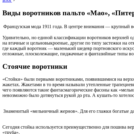
Блог
›
Виды воротников пальто «Мао», «Питер
Французская мода 1911 года. В центре внимания — крупный в
Удивительно, но единой классификации воротников верхней одеж
на втачные и цельновыкроеные, другие по типу застежки на о
где каждый воротник — маленький шедевр портновского искусс
отложные, плосколежащие, пиджачные и фантазийные типы вор
Стоячие воротники
«Стойки» были первыми воротниками, появившимися на верхней
жакетах. Жакетами в то время называли утепленные трапециев
чего появляются такие фантасмагорические фасоны как «мельни
невозможно было дотянуться рукой до рта. А кушать-то хотел
Знаменитый «мельничный жернов». Для его глажки богатые д
Сегодня стойка используется преимущественно для пошива верх
«труба».