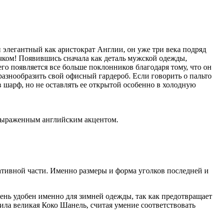
элегантный как аристократ Англии, он уже три века подряд
чком! Появившись сначала как деталь мужской одежды,
его появляется все больше поклонников благодаря тому, что он
 разнообразить свой офисный гардероб. Если говорить о пальто
 шарф, но не оставлять ее открытой особенно в холодную
о выраженным английским акцентом.
ативной части. Именно размеры и форма уголков последней и
ень удобен именно для зимней одежды, так как предотвращает
ила великая Коко Шанель, считая умение соответствовать