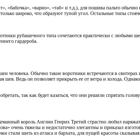
», «бабочка», «варио», «таб» и т.д.), для пошива пальто обычн
столько широко, что образуют тупой угол. Остальные типы сто
оротники рубашечного типа сочетаются практически с любыми 
еннего гардероба.
еи человека. Обычно такие воротники встречаются в свитерах и
 шея. Ведь он позволяет прикрыть ее от ветра и холода. Однако 
ретать, так как будет казаться, что они решили спрятать голову
манный король Англии Генрих Третий страстно любил наряжатьс
ва» очень тяжелы и недостаточно элегантны и приказал изготов
ички стали шить из атласа и бархата, для пущей красоты скалыва