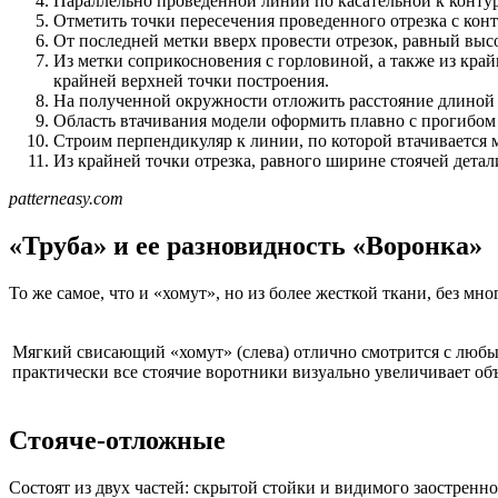
Параллельно проведенной линии по касательной к конту
Отметить точки пересечения проведенного отрезка с кон
От последней метки вверх провести отрезок, равный высо
Из метки соприкосновения с горловиной, а также из край
крайней верхней точки построения.
На полученной окружности отложить расстояние длиной в
Область втачивания модели оформить плавно с прогибом 
Строим перпендикуляр к линии, по которой втачивается м
Из крайней точки отрезка, равного ширине стоячей детал
patterneasy.com
«Труба» и ее разновидность «Воронка»
То же самое, что и «хомут», но из более жесткой ткани, без м
Мягкий свисающий «хомут» (слева) отлично смотрится с любым
практически все стоячие воротники визуально увеличивает об
Стояче-отложные
Состоят из двух частей: скрытой стойки и видимого заостренно