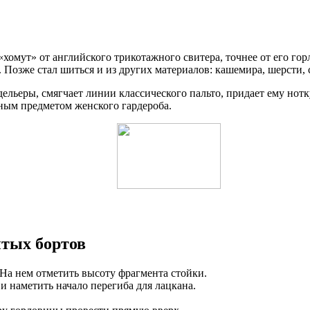
«хомут» от английского трикотажного свитера, точнее от его го
Позже стал шиться и из других материалов: кашемира, шерсти, 
ельеры, смягчает линии классического пальто, придает ему нот
ьным предметом женского гардероба.
ытых бортов
 На нем отметить высоту фрагмента стойки.
 и наметить начало перегиба для лацкана.