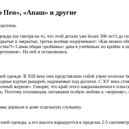
 Пен», «Апаш» и другие
оротник.
ды (не смотря на то, что этой детали уже более 500 лет!) до с
ткрытые и закрытые, третьи вообще недоумевают: «Как можно об
тва?!» Самая общая «разбивка» дана в учебниках по кройке и ш
отников». На ней и остановимся.
 одежде. В XIII веке они представляли собой узкие полоски т
идные куртки рыцарей, надеваемые под доспехи. С XV века стоя
чный жернов». Говорят, что край этого накрахмаленного плиссир
ось. Поэтому итальянцам, питавшим особую любовь к «жернову», 
амы держали в доме отдельную служанку.
ней одежды, а его высота варьируется в пределах 2-5 сантимет