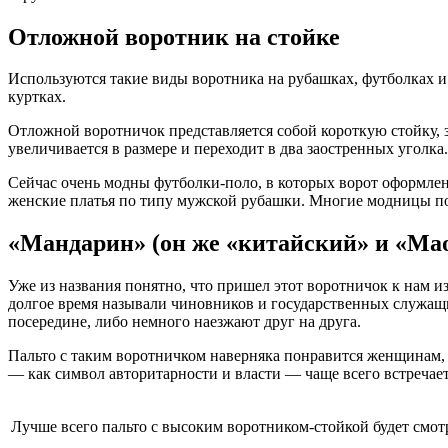
Отложной воротник на стойке
Используются такие виды воротника на рубашках, футболках и 
куртках.
Отложной воротничок представляется собой короткую стойку, з
увеличивается в размере и переходит в два заостренных уголк
Сейчас очень модны футболки-поло, в которых ворот оформлен
женские платья по типу мужской рубашки. Многие модницы по
«Мандарин» (он же «китайский» и «Ма
Уже из названия понятно, что пришел этот воротничок к нам и
долгое время называли чиновников и государственных служащ
посередине, либо немного наезжают друг на друга.
Пальто с таким воротничком наверняка понравится женщинам,
— как символ авторитарности и власти — чаще всего встречае
Лучше всего пальто с высоким воротником-стойкой будет смо