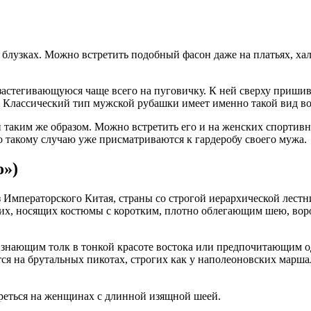
блузках. Можно встретить подобный фасон даже на платьях, хала
астегивающуюся чаще всего на пуговичку. К ней сверху пришива
а. Классический тип мужской рубашки имеет именно такой вид во
 таким же образом. Можно встретить его и на женских спортив
 такому случаю уже присматриваются к гардеробу своего мужа.
о»)
з Императорского Китая, страны со строгой иерархической лест
их, носящих костюмы с коротким, плотно облегающим шею, воро
 знающим толк в тонкой красоте востока или предпочитающим 
тся на брутальных пикотах, строгих как у наполеоновских мар
треться на женщинах с длинной изящной шеей.