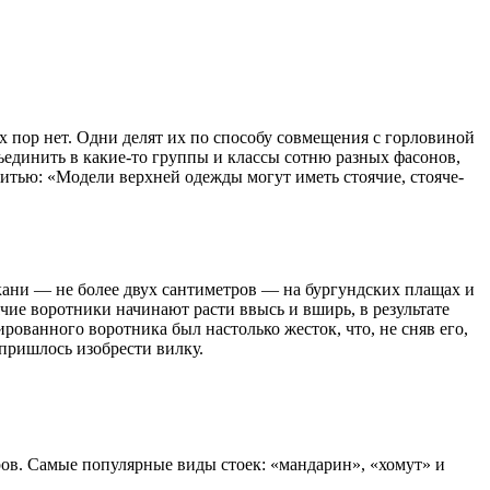
их пор нет. Одни делят их по способу совмещения с горловиной
ъединить в какие-то группы и классы сотню разных фасонов,
итью: «Модели верхней одежды могут иметь стоячие, стояче-
кани — не более двух сантиметров — на бургундских плащах и
чие воротники начинают расти ввысь и вширь, в результате
ованного воротника был настолько жесток, что, не сняв его,
пришлось изобрести вилку.
ров. Самые популярные виды стоек: «мандарин», «хомут» и