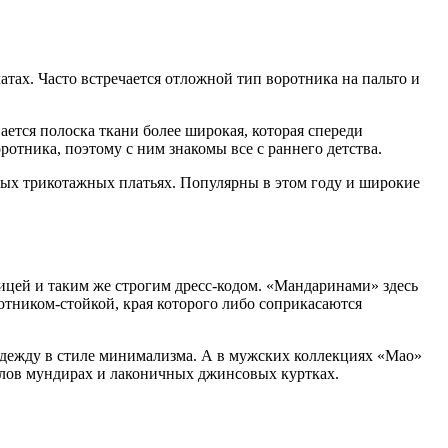
тах. Часто встречается отложной тип воротника на пальто и
ется полоска ткани более широкая, которая спереди
ротника, поэтому с ним знакомы все с раннего детства.
ных трикотажных платьях. Популярны в этом году и широкие
ницей и таким же строгим дресс-кодом. «Мандаринами» здесь
тником-стойкой, края которого либо соприкасаются
одежду в стиле минимализма. А в мужских коллекциях «Мао»
шалов мундирах и лаконичных джинсовых куртках.