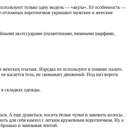
о используют только одну модель — «акула». Её особенность —
яче-отложных воротничков украшают мужские и женские
шейными аксессуарами (палантинами, вязаными шарфами,
 женских платьях. Изредка их используют в пошиве пальто.
не касается тела, не сковывает движений. Под низ ворота
 в складках одежды.
я. А еще душиться, носить белые чулки и завивать волосы.
ить для себя камзол с легким кружевным воротничком. Ну а
я брошью и завязывая лентой.