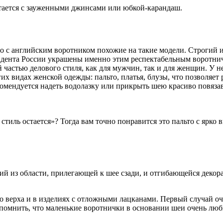
етается с зауженными джинсами или юбкой-карандаш.
 с английским воротником похожие на такие модели. Строгий и 
зидента России украшены именно этим респектабельным воротни
й частью делового стиля, как для мужчин, так и для женщин. У н
их видах женской одежды: пальто, платья, блузы, что позволяет
комендуется надеть водолазку или прикрыть шею красиво повязав
 стиль остается»? Тогда вам точно понравится это пальто с ярк
й из области, прилегающей к шее сзади, и отгибающейся декор
о верха и в изделиях с отложными лацканами. Первый случай оч
спомнить, что маленькие воротнички в основании шеи очень люб