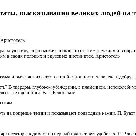
таты, высказывания великих людей на 
 Аристотель
альную силу, но он может пользоваться этим оружием и в обрат
ым в своих половых и вкусовых инстинктах. Аристотель
зума и вытекает из естественной склонности человека к добру. 
ть? В твердом, глубоком убеждении, в пламенной, непоколебимой
лей, всех действий. В. Г. Белинский
Бентам
уть на поприще жизни и показывают подводные камни. П. Буаст
 архитекторы к домам: на первый план ставят удобство. Л. Вове