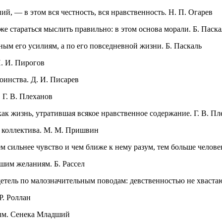
й, — в этом вся честность, вся нравственность. Н. П. Огарев
е стараться мыслить правильно: в этом основа морали. Б. Паска
ным его усилиям, а по его повседневной жизни. Б. Паскаль
Н. И. Пирогов
оинства. Д. И. Писарев
 Г. В. Плеханов
как жизнь, утратившая всякое нравственное содержание. Г. В. П
у коллектива. М. М. Пришвин
ем сильнее чувство и чем ближе к нему разум, тем больше челове
шим желаниям. Б. Рассел
етель по малозначительным поводам: девственностью не хвастаю
Р. Роллан
ным. Сенека Младший