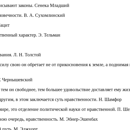
дписывают законы. Сенека Младший
ловечности. В. А. Сухомлинский
Тацит
твенный характер. Э. Тельман
ания. Л. Н. Толстой
лу свою он обретает не от прикосновения к земле, а поднимая гл
Г. Чернышевский
ем он свободнее, тем большее удовольствие доставляет ему жиз
 другим, в этом заключается суть нравственности. Н. Шамфор
 мире, это отделение политической науки от нравственной. П. Ш
свою очередь, нравственность. М. Эбнер-Эшенбах
й путь. М. Эджуорт