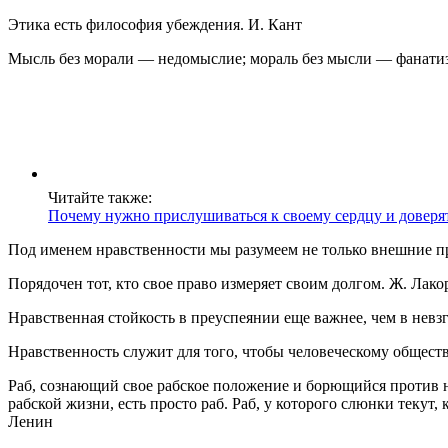
Этика есть философия убеждения. И. Кант
Мысль без морали — недомыслие; мораль без мысли — фанатиз
Читайте также:
Почему нужно прислушиваться к своему сердцу и доверя
Под именем нравственности мы разумеем не только внешние 
Порядочен тот, кто свое право измеряет своим долгом. Ж. Лако
Нравственная стойкость в преуспеянии еще важнее, чем в невз
Нравственность служит для того, чтобы человеческому обществ
Раб, сознающий свое рабское положение и борющийся против н
рабской жизни, есть просто раб. Раб, у которого слюнки текут
Ленин