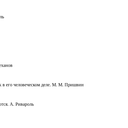
ль
леханов
к в его человеческом деле. М. М. Пришвин
тся. А. Ривароль