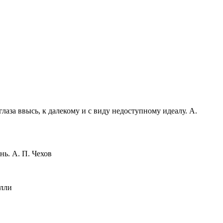
аза ввысь, к далекому и с виду недоступному идеалу. А.
нь. А. П. Чехов
елли