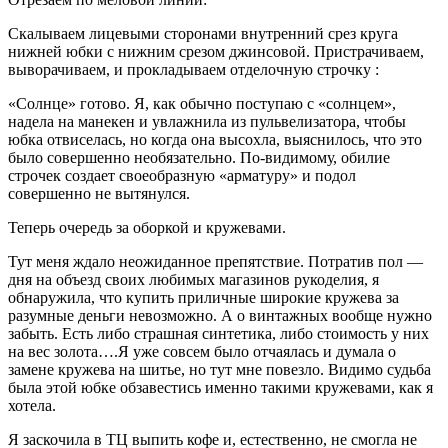
Скалываем лицевыми сторонами внутренний срез круга
нижней юбки с нижним срезом джинсовой. Пристрачиваем,
выворачиваем, и прокладываем отделочную строчку :
«Солнце» готово. Я, как обычно поступаю с «солнцем»,
надела на манекен и увлажнила из пульвелизатора, чтобы
юбка отвиселась, но когда она высохла, выяснилось, что это
было совершенно необязательно. По-видимому, обилие
строчек создает своеобразную «арматуру» и подол
совершенно не вытянулся.
Теперь очередь за оборкой и кружевами.
Тут меня ждало неожиданное препятствие. Потратив пол —
дня на объезд своих любимых магазинов рукоделия, я
обнаружила, что купить приличные широкие кружева за
разумные деньги невозможно. А о винтажных вообще нужно
забыть. Есть либо страшная синтетика, либо стоимость у них
на вес золота….Я уже совсем было отчаялась и думала о
замене кружева на шитье, но тут мне повезло. Видимо судьба
была этой юбке обзавестись именно такими кружевами, как я
хотела.
Я заскочила в ТЦ выпить кофе и, естественно, не смогла не