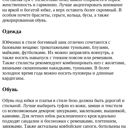
женственность и гармонию. Лучше акцентировать внимание
на яркой и богатой юбке, а верх оставить более скромный. В
особом почете браслеты, серьги, кольца, бусы, а также
декорированная обувь.
Одежда
Юбчонки в стиле богемный шик отлично сочетаются с
базовыми вещами: трикотажными туниками, блузами,
майками, футболками. Их можно заправлять вовнутрь, а
также носить навыпуск с тонким поясом или ремешком.
Также стилисты рекомендуют комбинировать низ с жилетами,
вязаными скошенными накидками, туниками. В более
холодное время года можно носить пуловеры и длинные
кардиганы.
Обувь
Обувь под юбки и платья в стиле бохо должна быть дорогой и
стильной. Лучше выбирать туфли из кожи, замши и текстиля
со всевозможным декором: шнурками, заклепками, вышивкой,
камнями. Для летних юбок расклешенного кроя идеально
подходят сандалии и босоножки с ремешками, плетением,
завязками. Также актуальны ковбойские сапоги, ботильоны на