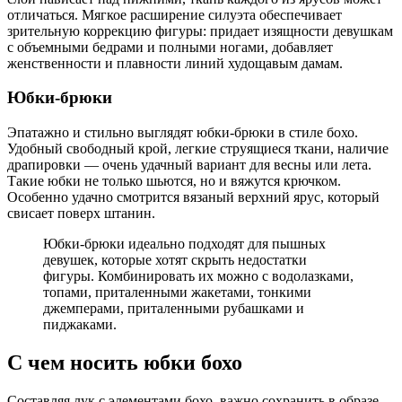
отличаться. Мягкое расширение силуэта обеспечивает
зрительную коррекцию фигуры: придает изящности девушкам
с объемными бедрами и полными ногами, добавляет
женственности и плавности линий худощавым дамам.
Юбки-брюки
Эпатажно и стильно выглядят юбки-брюки в стиле бохо.
Удобный свободный крой, легкие струящиеся ткани, наличие
драпировки — очень удачный вариант для весны или лета.
Такие юбки не только шьются, но и вяжутся крючком.
Особенно удачно смотрится вязаный верхний ярус, который
свисает поверх штанин.
Юбки-брюки идеально подходят для пышных
девушек, которые хотят скрыть недостатки
фигуры. Комбинировать их можно с водолазками,
топами, приталенными жакетами, тонкими
джемперами, приталенными рубашками и
пиджаками.
С чем носить юбки бохо
Составляя лук с элементами бохо, важно сохранить в образе