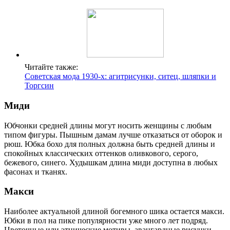
Читайте также:
Советская мода 1930-х: агитрисунки, ситец, шляпки и
Торгсин
Миди
Юбчонки средней длины могут носить женщины с любым
типом фигуры. Пышным дамам лучше отказаться от оборок и
рюш. Юбка бохо для полных должна быть средней длины и
спокойных классических оттенков оливкового, серого,
бежевого, синего. Худышкам длина миди доступна в любых
фасонах и тканях.
Макси
Наиболее актуальной длиной богемного шика остается макси.
Юбки в пол на пике популярности уже много лет подряд.
Цветочные или этнические мотивы, авангардные рисунки,