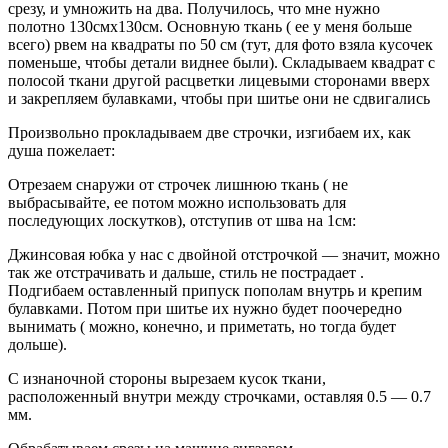
срезу, и умножить на два. Получилось, что мне нужно
полотно 130смх130см. Основную ткань ( ее у меня больше
всего) рвем на квадраты по 50 см (тут, для фото взяла кусочек
поменьше, чтобы детали виднее были). Складываем квадрат с
полосой ткани другой расцветки лицевыми сторонами вверх
и закрепляем булавками, чтобы при шитье они не сдвигались
Произвольно прокладываем две строчки, изгибаем их, как
душа пожелает:
Отрезаем снаружи от строчек лишнюю ткань ( не
выбрасывайте, ее потом можно использовать для
последующих лоскутков), отступив от шва на 1см:
Джинсовая юбка у нас с двойной отстрочкой — значит, можно
так же отстрачивать и дальше, стиль не пострадает .
Подгибаем оставленный припуск пополам внутрь и крепим
булавками. Потом при шитье их нужно будет поочередно
вынимать ( можно, конечно, и приметать, но тогда будет
дольше).
С изнаночной стороны вырезаем кусок ткани,
расположенный внутри между строчками, оставляя 0.5 — 0.7
мм.