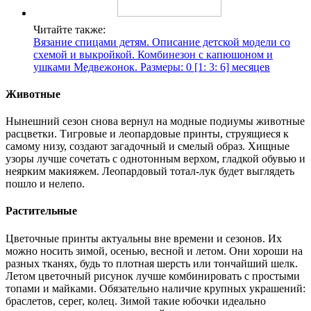
Читайте также:
Вязание спицами детям. Описание детской модели со
схемой и выкройкой. Комбинезон с капюшоном и
ушками Медвежонок. Размеры: 0 [1: 3: 6] месяцев
Животные
Нынешний сезон снова вернул на модные подиумы животные
расцветки. Тигровые и леопардовые принты, струящиеся к
самому низу, создают загадочный и смелый образ. Хищные
узоры лучше сочетать с однотонным верхом, гладкой обувью и
неярким макияжем. Леопардовый тотал-лук будет выглядеть
пошло и нелепо.
Растительные
Цветочные принты актуальны вне времени и сезонов. Их
можно носить зимой, осенью, весной и летом. Они хороши на
разных тканях, будь то плотная шерсть или тончайший шелк.
Летом цветочный рисунок лучше комбинировать с простыми
топами и майками. Обязательно наличие крупных украшений:
браслетов, серег, колец. Зимой такие юбочки идеально