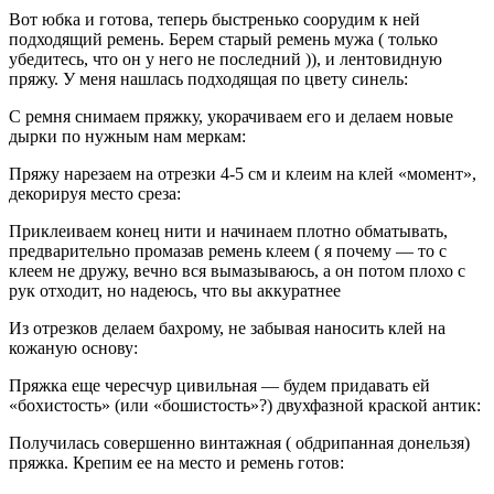
Вот юбка и готова, теперь быстренько соорудим к ней
подходящий ремень. Берем старый ремень мужа ( только
убедитесь, что он у него не последний )), и лентовидную
пряжу. У меня нашлась подходящая по цвету синель:
С ремня снимаем пряжку, укорачиваем его и делаем новые
дырки по нужным нам меркам:
Пряжу нарезаем на отрезки 4-5 см и клеим на клей «момент»,
декорируя место среза:
Приклеиваем конец нити и начинаем плотно обматывать,
предварительно промазав ремень клеем ( я почему — то с
клеем не дружу, вечно вся вымазываюсь, а он потом плохо с
рук отходит, но надеюсь, что вы аккуратнее
Из отрезков делаем бахрому, не забывая наносить клей на
кожаную основу:
Пряжка еще чересчур цивильная — будем придавать ей
«бохистость» (или «бошистость»?) двухфазной краской антик:
Получилась совершенно винтажная ( обдрипанная донельзя)
пряжка. Крепим ее на место и ремень готов: