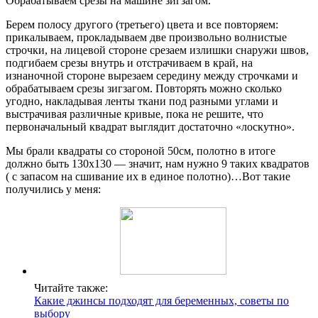
Обрабатываем срезы на машине зигзагом.
Берем полосу другого (третьего) цвета и все повторяем:
прикалываем, прокладываем две произвольно волнистые
строчки, на лицевой стороне срезаем излишки снаружи швов,
подгибаем срезы внутрь и отстрачиваем в край, на
изнаночной стороне вырезаем середину между строчками и
обрабатываем срезы зигзагом. Повторять можно сколько
угодно, накладывая ленты ткани под разными углами и
выстрачивая различные кривые, пока не решите, что
первоначальный квадрат выглядит достаточно «лоскутно».
Мы брали квадраты со стороной 50см, полотно в итоге
должно быть 130х130 — значит, нам нужно 9 таких квадратов
( с запасом на сшивание их в единое полотно)…Вот такие
получились у меня:
Читайте также:
Какие джинсы подходят для беременных, советы по
выбору