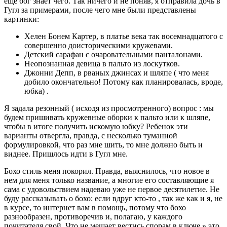
еще бог знает чего. Так ничего и не поняв, я отправила дочь в
Гугл за примерами, после чего мне были представлены
картинки:
Хелен Бонем Картер, в платье века так восемнадцатого с
совершенно доисторическими кружевами.
Детский сарафан с очаровательными панталонами.
Неопознанная девица в пальто из лоскутков.
Джонни Депп, в рваных джинсах и шляпе ( что меня
добило окончательно! Потому как планировалась, вроде,
юбка) .
Я задала резонный ( исходя из просмотренного) вопрос : мы
будем пришивать кружевные оборки к пальто или к шляпе,
чтобы в итоге получить искомую юбку? Ребенок эти
варианты отвергла, правда, с несколько туманной
формулировкой, что раз мне шить, то мне должно быть и
виднее. Пришлось идти в Гугл мне.
Бохо стиль меня покорил. Правда, выяснилось, что новое в
нем для меня только название, а многие его составляющие я
сама с удовольствием надеваю уже не первое десятилетие. Не
буду рассказывать о бохо: если вдруг кто-то , так же как и я, не
в курсе, то интернет вам в помощь, потому что бохо
разнообразен, противоречив и, полагаю, у каждого
почитателя свой. Что не мешает вестись спорам в ключе » это