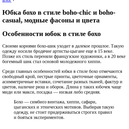
Блог
›
Юбка бохо в стиле boho-chic и boho-
casual, модные фасоны и цвета
Особенности юбок в стиле бохо
Своими корнями бохо-шик уходит в далекое прошлое. Такую
одежду носили бродячие артисты-цыгане еще в 15 веке.
Позже их стиль переняли французские художники, а в 20 веке
богемный шик стал основой молодежного хиппи.
Среди главных особенностей юбки в стиле бохо отмечаются
свободный крой, пестрые принты, цветочные орнаменты,
асимметричные вставки, сочетание разных тканей, фактур и
цветов, наличие рюш и оборок. Длина у таких юбочек чаще
миди или макси, посадка — низкая либо средняя.
Бохо — симбиоз винтажа, хиппи, сафари,
цыганских и этнических мотивов. Выбирая такую
одежду, не стоит придерживаться строгих правил
и бояться экспериментов.