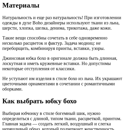
Материалы
Натуральность и еще раз натуральность! При изготовлении
одежды в духе Boho дизайнеры используют ткани из льна,
шерсти, хлопка, шелка, денима, трикотажа, даже кожи.
Такие вещи способны сочетать в себе одновременно
несколько расцветок и фактур. Задача модниц: не
переборщить, комбинируя принты, вставки, узоры.
Джинсовая юбка бохо в оригинале должна быть длинная,
лоскутная и иметь кружевные вставки. Но допустимы
некоторые отступления от классики.
Не уступают им изделия в стиле бохо из льна. Их украшают
цветочными орнаментами в сочетании с романтичными
оборками.
Как выбрать юбку бохо
Выбирая юбчонку в стиле богемный шик, нужно
определиться с длиной, типом ткани, расцветкой, принтом.
Главная задача — создать легкий, воздушный и слегка
неряшливый образ, который подчеркнет женственность.