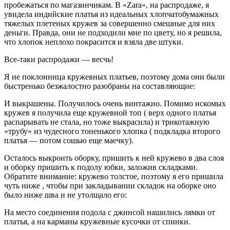
пробежаться по магазинчикам. В «Zara», на распродаже, я
увидела индийские платья из идеальных хлопчатобумажных
тяжелых плетеных кружев за совершенно смешные для них
деньги. Правда, они не подходили мне по цвету, но я решила,
что хлопок неплохо покрасится и взяла две штуки.
Все-таки распродажи — весчь!
Я не поклонница кружевных платьев, поэтому дома они были
быстренько безжалостно разобраны на составляющие:
И выкрашены. Получилось очень винтажно. Помимо искомых
кружев я получила еще кружевной топ ( верх одного платья
распарывать не стала, но тоже выкрасила) и трикотажную
«трубу» из чудесного тоненького хлопка ( подкладка второго
платья — потом сошью еще маечку).
Осталось выкроить оборку, пришить к ней кружево в два слоя
и оборку пришить к подолу юбки, заложив складками.
Обратите внимание: кружево толстое, поэтому я его пришила
чуть ниже , чтобы при закладывании складок на оборке оно
было ниже шва и не утолщало его:
На место соединения подола с джинсой нашились лямки от
платья, а на карманы кружевные кусочки от спинки.