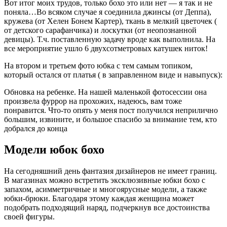
Вот итог моих трудов, только бохо это или нет — я так и не
поняла…Во всяком случае я соединила джинсы (от Деппа),
кружева (от Хелен Бонем Картер), ткань в мелкий цветочек (
от детского сарафанчика) и лоскутки (от неопознанной
девицы). Т.ч. поставленную задачу вроде как выполнила. На
все мероприятие ушло 6 двухсотметровых катушек ниток!
На втором и третьем фото юбка с тем самым топиком,
который остался от платья ( в заправленном виде и навыпуск):
Обновка на ребенке. На нашей маленькой фотосессии она
произвела фуррор на прохожих, надеюсь, вам тоже
понравится. Что-то опять у меня пост получился неприлично
большим, извините, и большое спасибо за внимание тем, кто
добрался до конца
Модели юбок бохо
На сегодняшний день фантазия дизайнеров не имеет границ.
В магазинах можно встретить эксклюзивные юбки бохо с
запахом, асимметричные и многоярусные модели, а также
юбки-брюки. Благодаря этому каждая женщина может
подобрать подходящий наряд, подчеркнув все достоинства
своей фигуры.