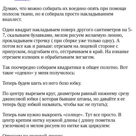
Думаю, что можно собирать их воедино опять при помощи
полосок ткани, но я собирала просто накладыванием
внахлест.
Один квадрат накладываем поверх другого сантиметров на 5-
7, скалываем булавками, мелом рисуем желаемую линию,
прокладываем строчку ( при сборке уже только одну). А
потом все как и раньше: отрезаем на лицевой стороне с
припуском, подгибаем его, отстрачиваем в край. На изнанке
отрезаем излишек и обрабатываем зигзагом.
Так поочередно собираем квадратики в общее полотно. Вот
такое «одеяло» у меня получилось:
Теперь будем шить из него бохо юбку.
По центру вырезаем круг, диаметром равный нижнему срезу
джинсовой юбки ( которая бывшие штаны, но давайте я ее
теперь буду юбкой называть, чтобы вас не путать);
Теперь нам нужно выкроить «солнце». Тут все просто. В
центр крепим нитку нужной длины ( длину пометила
узелочком) и мелом рисуем по нитке как циркулем:
Отрезаем по меловой линии: