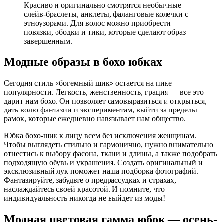
Красиво и оригинально смотрятся необычные
слейв-браслеты, анклеты, фаланговые колечки с
этноузорами. Для волос можно приобрести
повязки, ободки и тики, которые сделают образ
завершенным.
Модные образы в бохо юбках
Сегодня стиль «богемный шик» остается на пике
популярности. Легкость, женственность, грация — все это
дарит нам бохо. Он позволяет самовыразиться и открыться,
дать волю фантазии и экспериментам, выйти за пределы
рамок, которые ежедневно навязывает нам общество.
Юбка бохо-шик к лицу всем без исключения женщинам.
Чтобы выглядеть стильно и гармонично, нужно внимательно
отнестись к выбору фасона, ткани и длины, а также подобрать
подходящую обувь и украшения. Создать оригинальный и
эксклюзивный лук поможет наша подборка фотографий.
Фантазируйте, забудьте о предрассудках и страхах,
наслаждайтесь своей красотой. И помните, что
индивидуальность никогда не выйдет из моды!
Модная цветовая гамма юбок — осень-