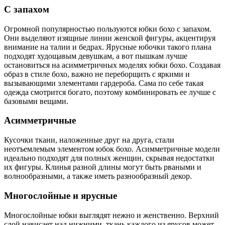
С запахом
Огромной популярностью пользуются юбки бохо с запахом.
Они выделяют изящные линии женской фигуры, акцентируя
внимание на талии и бедрах. Ярусные юбочки такого плана
подходят худощавым девушкам, а вот пышкам лучше
остановиться на асимметричных моделях юбки бохо. Создавая
образ в стиле бохо, важно не переборщить с яркими и
вызывающими элементами гардероба. Сама по себе такая
одежда смотрится богато, поэтому комбинировать ее лучше с
базовыми вещами.
Асимметричные
Кусочки ткани, наложенные друг на друга, стали
неотъемлемым элементом юбок бохо. Асимметричные модели
идеально подходят для полных женщин, скрывая недостатки
их фигуры. Клинья разной длины могут быть рваными и
волнообразными, а также иметь разнообразный декор.
Многослойные и ярусные
Многослойные юбки выглядят нежно и женственно. Верхний
слой нависает над нижними, ткань каждого из ярусов может