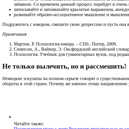
забавное. Со временем данный процесс перейдет в очень
записывайте и запоминайте крылатые выражения, анекдо
развивайте образно-ассоциативное мышление и мышлени
Подружитесь с юмором, смешите свою депрессию и пусть она в
Примечания
Мартин, Р. Психология юмора. – СПб.: Питер, 2009.
Симпсон, А., Вайнер, Э. Оксфордский английский словар
Психология. Учебник для гуманитарных вузов, под реда
Не только вылечить, но и рассмешить!
Немецкие эскулапы на полном серьезе говорят о существовании
обороты в этой стране. Почему же именно этому направлению 
Читайте также:
Поздравления мужу с днем Рождения: трогательные до сл