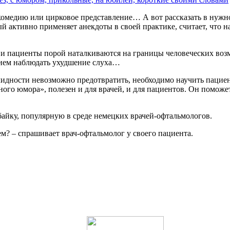
комедию или цирковое представление… А вот рассказать в нужн
й активно применяет анекдоты в своей практике, считает, что
и пациенты порой наталкиваются на границы человеческих возм
бием наблюдать ухудшение слуха…
дности невозможно предотвратить, необходимо научить пациента
рного юмора», полезен и для врачей, и для пациентов. Он помож
байку, популярную в среде немецких врачей-офтальмологов.
ем? – спрашивает врач-офтальмолог у своего пациента.