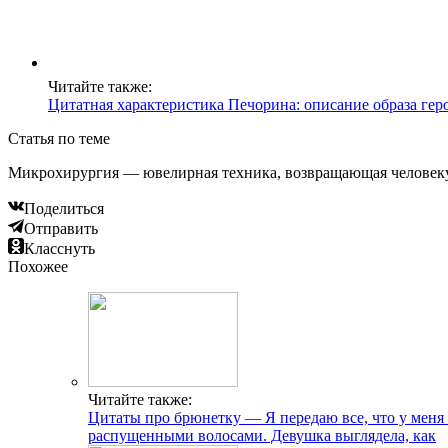
Читайте также:
Цитатная характеристика Печорина: описание образа гер
Статья по теме
Микрохирургия — ювелирная техника, возвращающая человеку
Поделиться
Отправить
Класснуть
Похожее
Читайте также:
Цитаты про брюнетку — Я передаю все, что у меня
распущенными волосами. Девушка выглядела, как