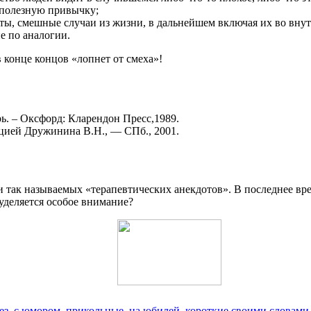
 полезную привычку;
ты, смешные случаи из жизни, в дальнейшем включая их во вн
е по аналогии.
 конце концов «лопнет от смеха»!
ь. – Оксфорд: Кларендон Пресс,1989.
кцией Дружинина В.Н., — СПб., 2001.
 так называемых «терапевтических анекдотов». В последнее врем
уделяется особое внимание?
ез, с юмором, прикольные, на юбилей, короткие своими словами