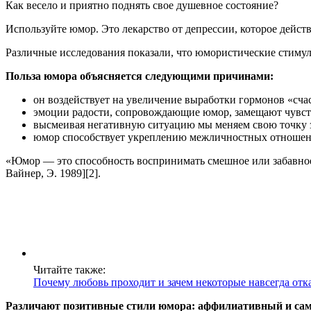
Как весело и приятно поднять свое душевное состояние?
Используйте юмор. Это лекарство от депрессии, которое дейст
Различные исследования показали, что юмористические стиму
Польза юмора объясняется следующими причинами:
он воздействует на увеличение выработки гормонов «сча
эмоции радости, сопровождающие юмор, замещают чувство 
высмеивая негативную ситуацию мы меняем свою точку з
юмор способствует укреплению межличностных отношени
«Юмор — это способность воспринимать смешное или забавное 
Вайнер, Э. 1989][2].
Читайте также:
Почему любовь проходит и зачем некоторые навсегда от
Различают позитивные стили юмора: аффилиативный и сам