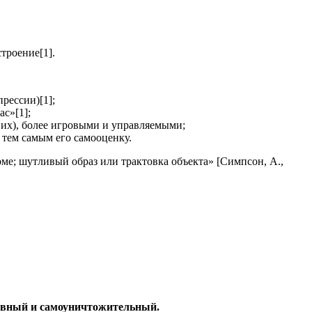
троение[1].
рессии)[1];
с»[1];
их), более игровыми и управляемыми;
тем самым его самооценку.
ме; шутливый образ или трактовка объекта» [Симпсон, А.,
ивный и самоуничтожительный.