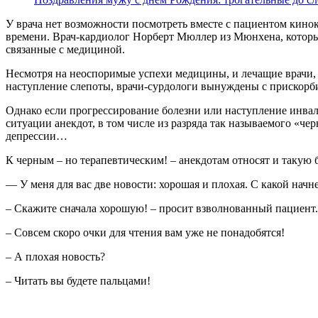
У врача нет возможности посмотреть вместе с пациентом кино
времени. Врач-кардиолог Норберт Мюллер из Мюнхена, которы
связанные с медициной.
Несмотря на неоспоримые успехи медицины, и лечащие врачи, 
наступление слепоты, врачи-сурдологи вынуждены с прискор
Однако если прогрессирование болезни или наступление инвали
ситуации анекдот, в том числе из разряда так называемого «че
депрессии…
К черным – но терапевтическим! – анекдотам относят и такую 
— У меня для вас две новости: хорошая и плохая. С какой начн
– Скажите сначала хорошую! – просит взволнованный пациент.
– Совсем скоро очки для чтения вам уже не понадобятся!
– А плохая новость?
– Читать вы будете пальцами!