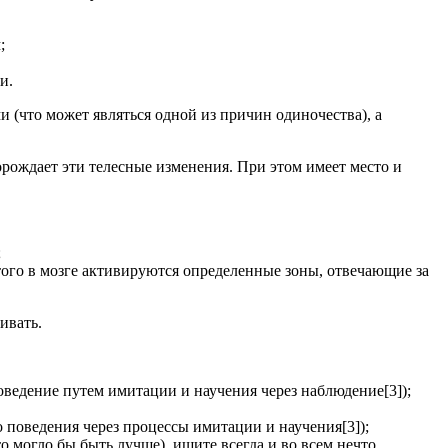
;
и.
 (что может являться одной из причин одиночества), а
рождает эти телесные изменения. При этом имеет место и
;
этого в мозге активируются определенные зоны, отвечающие за
ивать.
ведение путем имитации и научения через наблюдение[3]);
 поведения через процессы имитации и научения[3]);
о могло бы быть лучше), ищите всегда и во всем нечто