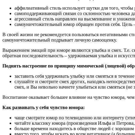
аффилиативный стиль использует шутки для того, чтобы
самоподдерживающий связан со склонностью человека да
агрессивный стиль направлен на высмеивание и унижени
самоуничтожительный юмор обращен против себя. Цель 
В своей жизни не рекомендуется пользоваться негативными сти
самоуничтожительный подрывает личную самооценку.
Выражением эмоций при юморе являются улыбка и смех. Т.е. сн
обратная последовательность – удерживаемая улыбка и искусс
Поднять настроение по принципу мимической (лицевой) об
заставить себя удерживать улыбку или смеяться в течени
слушайте и смотрите смех других, находясь непосредстве
смех, и Вы невольно начнете улыбаться или смеяться (не з
Воспитание оказывает большее влияние на чувство юмора, чем н
Как развивать у себя чувство юмора:
чаще смотрите юмор по телевидению или интернету (эти
читайте классику юмора (произведения Ильфа и Петрова, 
больше времени находитесь в обществе людей с хорошим 
вместо того, чтобы искать во всем негативное (а большин