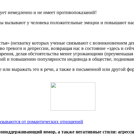
вует немедленно и не имеет противопоказаний!
лы вызывают у человека положительные эмоции и повышают нас
стья» (нехватку которых ученые связывают с возникновением деп
тревоги и депрессии, возвращая нас в состояние «здесь и сейча
рения, делая обстоятельства менее угрожающими (преуменьшая 
й и повышению популярности индивида в обществе, поднимая 
или выражать это в речи, а также в письменной или другой фор
казываются от романтических отношений
оподдерживающий юмор, а также негативные стили: агресс