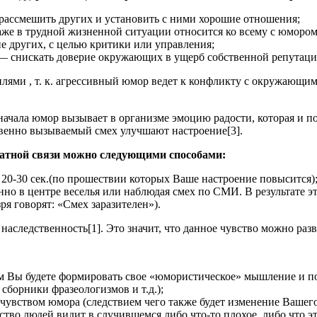
 рассмешить других и установить с ними хорошие отношения;
же в трудной жизненной ситуации относится ко всему с юмором
е других, с целью критики или управления;
— снискать доверие окружающих в ущерб собственной репутаци
лями , т. к. агрессивный юмор ведет к конфликту с окружающими
ачала юмор вызывает в организме эмоцию радости, которая и по
твенно вызываемый смех улучшают настроение[3].
ратной связи можно следующими способами:
е 20-30 сек.(по прошествии которых Ваше настроение повысится)
нно в центре веселья или наблюдая смех по СМИ. В результате 
ря говорят: «Смех заразителен»).
аследственность[1]. Это значит, что данное чувство можно разв
м Вы будете формировать свое «юмористическое» мышление и по
сборники фразеологизмов и т.д.);
чувством юмора (следствием чего также будет изменение Вашего
ство людей видит в случившемся либо что-то плохое, либо что эт