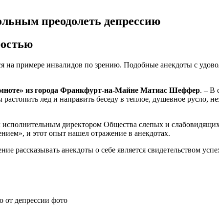
ольным преодолеть депрессию
ростью
ся на примере инвалидов по зрению. Подобные анекдоты с удовол
темноте» из города Франкфурт-на-Майне Матиас Шеффер
. – В
 растопить лед и направить беседу в теплое, душевное русло, н
 исполнительным директором Общества слепых и слабовидящих ф
ием», и этот опыт нашел отражение в анекдотах.
ие рассказывать анекдоты о себе является свидетельством успе