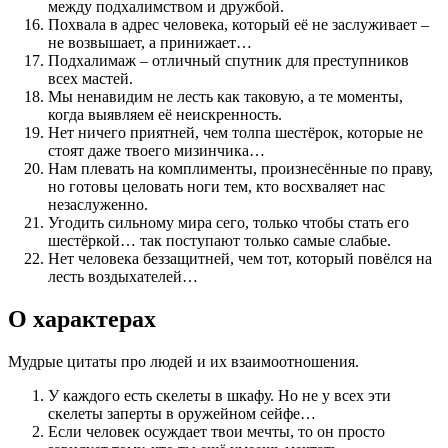
между подхалимством и дружбой.
Похвала в адрес человека, который её не заслуживает –
не возвышает, а принижает…
Подхалимаж – отличный спутник для преступников
всех мастей.
Мы ненавидим не лесть как таковую, а те моменты,
когда выявляем её неискренность.
Нет ничего приятней, чем толпа шестёрок, которые не
стоят даже твоего мизинчика…
Нам плевать на комплименты, произнесённые по праву,
но готовы целовать ноги тем, кто восхваляет нас
незаслуженно.
Угодить сильному мира сего, только чтобы стать его
шестёркой… так поступают только самые слабые.
Нет человека беззащитней, чем тот, который повёлся на
лесть воздыхателей…
О характерах
Мудрые цитаты про людей и их взаимоотношения.
У каждого есть скелеты в шкафу. Но не у всех эти
скелеты заперты в оружейном сейфе…
Если человек осуждает твои мечты, то он просто