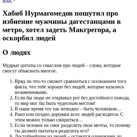
Блог
›
Хабиб Нурмагомедов пошутил про
избиение мужчины дагестанцами в
метро, хотел задеть Макгрегора, а
оскорбил людей
О людях
Мудрые цитаты со смыслом про людей – слова, которые
смогут объяснить многое.
Вряд ли что-то сможет сравниться с осознанием того
факта, что тебе хорошо без людей, которые казались
незаменимыми.
Если бы люди не открывал рот без достойного повода,
то мир мог бы быть чудесным местом!
В наше время это так немодно – быть человеком…
Рано или поздно дорожки всех людей расходятся. С
этим можно только смириться…
Если человек не смог разделить твои мечты, то почему
ты должен пытаться разделить его?
Достойнейшие из людей – остаются одинокими до