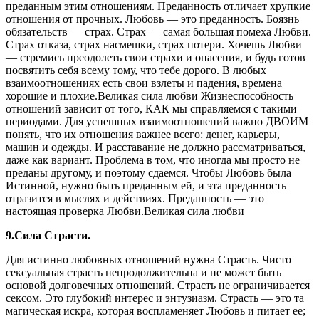
преданным этим отношениям. Преданность отличает хрупкие
отношения от прочных. Любовь — это преданность. Боязнь
обязательств — страх. Страх — самая большая помеха Любви.
Страх отказа, страх насмешки, страх потери. Хочешь Любви
— стремись преодолеть свои страхи и опасения, и будь готов
посвятить себя всему тому, что тебе дорого. В любых
взаимоотношениях есть свои взлеты и падения, времена
хорошие и плохие.Великая сила любви Жизнеспособность
отношений зависит от того, КАК мы справляемся с такими
периодами. Для успешных взаимоотношений важно ДВОИМ
понять, что их отношения важнее всего: денег, карьеры,
машин и одежды. И расставание не должно рассматриваться,
даже как вариант. Проблема в том, что иногда мы просто не
преданы другому, и поэтому сдаемся. Чтобы Любовь была
Истинной, нужно быть преданным ей, и эта преданность
отразится в мыслях и действиях. Преданность — это
настоящая проверка Любви.Великая сила любви
9.Сила Страсти.
Для истинно любовных отношений нужна Страсть. Чисто
сексуальная страсть непродолжительна и не может быть
основой долговечных отношений. Страсть не ограничивается
сексом. Это глубокий интерес и энтузиазм. Страсть — это та
магическая искра, которая воспламеняет Любовь и питает ее;