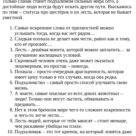
Только слабак станет подхалимом сильных мира сего, а
достойные люди всегда будут искать другие пути. Выскажись
по теме – статусы про шестёрок и их лесть, которая не бывает
уместной.
Самые искренние слова от прихвостней можно
услышать тогда, когда вас нет рядом…
Сладкая похвала не делает вам чести, равно как и тому,
кто её произнёс…
Лесть – дешёвая монета, которой можно заплатить… за
улучшение жилищных условий.
Скромный человек очень даже может оказаться
лицемерным, но простак – никогда.
Похвала – просто очередная драгоценность, которая
имеет цену только в тех случаях, когда она редка.
Подхалимство – самый просто способ улучшить свою
жизнь.
А знаете, самые опасные из всех диких животных –
люди! Только они могут льстить, обманывать и
предавать…
Нет в этом бренном мире чего-то сложнее искренности
и чего-то легче лести…
Лесть людей, которые от тебя зависят – стоит меньше,
чем раскаяние убийцы на плахе.
Подхалимаж – это тот крючок, на который ловятся даже