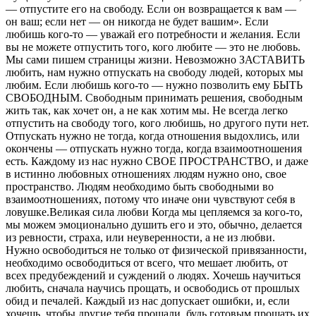
— отпустите его на свободу. Если он возвращается к вам —
он ваш; если нет — он никогда не будет вашим». Если
любишь кого-то — уважай его потребности и желания. Если
вы не можете отпустить того, кого любите — это не любовь.
Мы сами пишем страницы жизни. Невозможно ЗАСТАВИТЬ
любить, нам нужно отпускать на свободу людей, которых мы
любим. Если любишь кого-то — нужно позволить ему БЫТЬ
СВОБОДНЫМ. Свободным принимать решения, свободным
жить так, как хочет он, а не как хотим мы. Не всегда легко
отпустить на свободу того, кого любишь, но другого пути нет.
Отпускать нужно не тогда, когда отношения выдохлись, или
окончены — отпускать нужно тогда, когда взаимоотношения
есть. Каждому из нас нужно СВОЕ ПРОСТРАНСТВО, и даже
в истинно любовных отношениях людям нужно оно, свое
пространство. Людям необходимо быть свободными во
взаимоотношениях, потому что иначе они чувствуют себя в
ловушке.Великая сила любви Когда мы цепляемся за кого-то,
мы можем эмоционально душить его и это, обычно, делается
из ревности, страха, или неуверенности, а не из любви.
Нужно освободиться не только от физической привязанности,
необходимо освободиться от всего, что мешает любить, от
всех предубеждений и суждений о людях. Хочешь научиться
любить, сначала научись прощать, и освободись от прошлых
обид и печалей. Каждый из нас допускает ошибки, и, если
хочешь, чтобы другие тебя прощали, будь готовым прощать их