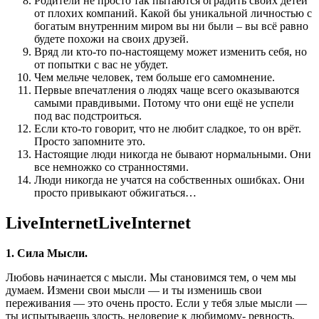
Родители не просто так пытаются оградить своих детей
от плохих компаний. Какой бы уникальной личностью с
богатым внутренним миром вы ни были – вы всё равно
будете похожи на своих друзей.
Вряд ли кто-то по-настоящему может изменить себя, но
от попытки с вас не убудет.
Чем мельче человек, тем больше его самомнение.
Первые впечатления о людях чаще всего оказываются
самыми правдивыми. Потому что они ещё не успели
под вас подстроиться.
Если кто-то говорит, что не любит сладкое, то он врёт.
Просто запомните это.
Настоящие люди никогда не бывают нормальными. Они
все немножко со странностями.
Люди никогда не учатся на собственных ошибках. Они
просто привыкают обжигаться…
LiveInternetLiveInternet
1. Сила Мысли.
Любовь начинается с мысли. Мы становимся тем, о чем мы
думаем. Измени свои мысли — и ты изменишь свои
переживания — это очень просто. Если у тебя злые мысли —
ты испытываешь злость, недоверие к любимому- ревность,