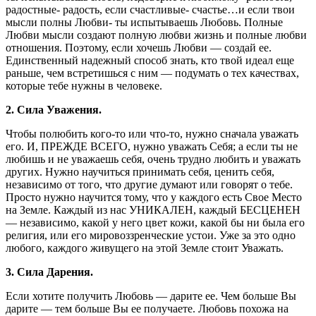
радостные- радость, если счастливые- счастье…и если твои
мысли полны Любви- ты испытываешь Любовь. Полные
Любви мысли создают полную любви жизнь и полные любви
отношения. Поэтому, если хочешь Любви — создай ее.
Единственный надежный способ знать, кто твой идеал еще
раньше, чем встретишься с ним — подумать о тех качествах,
которые тебе нужны в человеке.
2. Сила Уважения.
Чтобы полюбить кого-то или что-то, нужно сначала уважать
его. И, ПРЕЖДЕ ВСЕГО, нужно уважать Себя; а если ты не
любишь и не уважаешь себя, очень трудно любить и уважать
других. Нужно научиться принимать себя, ценить себя,
независимо от того, что другие думают или говорят о тебе.
Просто нужно научится тому, что у каждого есть Свое Место
на Земле. Каждый из нас УНИКАЛЕН, каждый БЕСЦЕНЕН
— независимо, какой у него цвет кожи, какой бы ни была его
религия, или его мировоззренческие устои. Уже за это одно
любого, каждого живущего на этой Земле стоит Уважать.
3. Сила Дарения.
Если хотите получить Любовь — дарите ее. Чем больше Вы
дарите — тем больше Вы ее получаете. Любовь похожа на