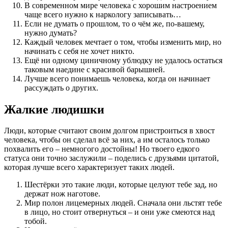
В современном мире человека с хорошим настроением
чаще всего нужно к наркологу записывать…
Если не думать о прошлом, то о чём же, по-вашему,
нужно думать?
Каждый человек мечтает о том, чтобы изменить мир, но
начинать с себя не хочет никто.
Ещё ни одному циничному ублюдку не удалось остаться
таковым наедине с красивой барышней.
Лучше всего понимаешь человека, когда он начинает
рассуждать о других.
Жалкие людишки
Люди, которые считают своим долгом пристроиться в хвост
человека, чтобы он сделал всё за них, а им осталось только
похвалить его – немногого достойны! Но твоего едкого
статуса они точно заслужили – поделись с друзьями цитатой,
которая лучше всего характеризует таких людей.
Шестёрки это такие люди, которые целуют тебе зад, но
держат нож наготове.
Мир полон лицемерных людей. Сначала они льстят тебе
в лицо, но стоит отвернуться – и они уже смеются над
тобой.