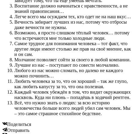
завидует тому, что ты ещё умеешь мечтать.
Воспитание должно начинаться с нравственности, а не
знаний правописания…
Легче всего мы осуждаем тех, кто одет не на наш вкус…
Вечность забирает лучших из нас, потому что отбросы
даже вечности не нужны.
Возможно, я просто слишком тёплый человек… потому
что встречаются мне только холодные люди.
Самое трудное для понимания человека – тот факт, что
другие люди имеют столько же прав на своё мнение, как
и он сам.
Молчание позволяет сойти за своего в любой компании.
Лучшие из нас – поступают по совести молчаливо.
Любого из нас можно сломать, но далеко не каждого
можно починить…
Любить человека за то, что он хороший – так же глупо,
как любить капусту за то, что она полезная.
Каждый человек убеждён в том, что видит окружающих
насквозь. Куда ни плюнь – попадёшь в ходячий рентген.
Всё, что нужно знать о людях: за всю историю
человечества больше всего людей убил сам человек. Мы
– это самое страшное стихийное бедствие.
Поделиться
Отправить