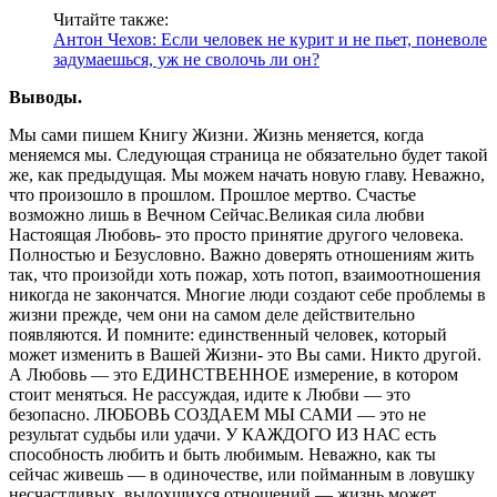
Читайте также:
Антон Чехов: Если человек не курит и не пьет, поневоле
задумаешься, уж не сволочь ли он?
Выводы.
Мы сами пишем Книгу Жизни. Жизнь меняется, когда
меняемся мы. Следующая страница не обязательно будет такой
же, как предыдущая. Мы можем начать новую главу. Неважно,
что произошло в прошлом. Прошлое мертво. Счастье
возможно лишь в Вечном Сейчас.Великая сила любви
Настоящая Любовь- это просто принятие другого человека.
Полностью и Безусловно. Важно доверять отношениям жить
так, что произойди хоть пожар, хоть потоп, взаимоотношения
никогда не закончатся. Многие люди создают себе проблемы в
жизни прежде, чем они на самом деле действительно
появляются. И помните: единственный человек, который
может изменить в Вашей Жизни- это Вы сами. Никто другой.
А Любовь — это ЕДИНСТВЕННОЕ измерение, в котором
стоит меняться. Не рассуждая, идите к Любви — это
безопасно. ЛЮБОВЬ СОЗДАЕМ МЫ САМИ — это не
результат судьбы или удачи. У КАЖДОГО ИЗ НАС есть
способность любить и быть любимым. Неважно, как ты
сейчас живешь — в одиночестве, или пойманным в ловушку
несчастливых, выдохшихся отношений — жизнь может