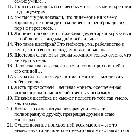
самые умные…
Попытка походить на своего кумира – самый искренний
вид лицемерия.
Уж тысячу раз доказали, что лицемерие ни к чему
хорошему не приводит, а количество шестёрок до сих
пор не перевелось…
Лишние прихвостни – подобны яду, который вгрызается
в твой хвост с каждым днём всё сильнее.
Что такое шестёрка? Это гибкость ума, раболепство и
лесть, которая сопровождает каждый ваш шаг.
Шестёрки следуют за своим хозяином только оттого, что
не верят в себя.
Человека хвалят дела, а не количество прихвостней за
его спиной…
Самая главная шестёрка в твоей жизни – находится у
тебя в голове.
Лесть прихвостней – дешевая монета, обеспеченная
исключительно нашим собственным эгоизмом.
Никакая шестёрка не сможет польстить тебе так умело,
как ты сам.
Лесть – та самая штука, которая уничтожает
полноправную дружбу, превращая друзей в стаю
животных.
Существование прихвостней всех мастей – это то
немногое, что не позволяет некоторым животным стать