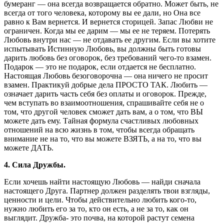
бумеранг — она всегда возвращается обратно. Может быть, не
всегда от того человека, которому вы ее дали, но Она все
равно к Вам вернется. И вернется сторицей. Запас Любви не
ограничен. Когда мы ее дарим — мы ее не теряем. Потерять
Любовь внутри нас — не отдавать ее другим. Если вы хотите
испытывать Истинную Любовь, вы должны быть готовы
дарить любовь без оговорок, без требований чего-то взамен.
Подарок — это не подарок, если отдается не бесплатно.
Настоящая Любовь безоговорочна — она ничего не просит
взамен. Практикуй добрые дела ПРОСТО ТАК. Любить —
означает дарить часть себя без оплаты и оговорок. Прежде,
чем вступать во взаимоотношения, спрашивайте себя не о
том, что другой человек сможет дать вам, а о том, что ВЫ
можете дать ему. Тайная формула счастливых любовных
отношений на всю жизнь в том, чтобы всегда обращать
внимание не на то, что вы можете ВЗЯТЬ, а на то, что вы
можете ДАТЬ.
4. Сила Дружбы.
Если хочешь найти настоящую Любовь — найди сначала
настоящего Друга. Партнер должен разделять твои взгляды,
ценности и цели. Чтобы действительно любить кого-то,
нужно любить его за то, кто он есть, а не за то, как он
выглядит. Дружба- это почва, на которой растут семена