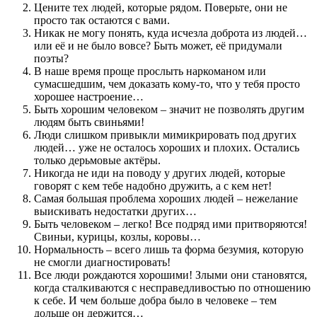
Цените тех людей, которые рядом. Поверьте, они не
просто так остаются с вами.
Никак не могу понять, куда исчезла доброта из людей…
или её и не было вовсе? Быть может, её придумали
поэты?
В наше время проще прослыть наркоманом или
сумасшедшим, чем доказать кому-то, что у тебя просто
хорошее настроение…
Быть хорошим человеком – значит не позволять другим
людям быть свиньями!
Люди слишком привыкли мимикрировать под других
людей… уже не осталось хороших и плохих. Остались
только дерьмовые актёры.
Никогда не иди на поводу у других людей, которые
говорят с кем тебе надобно дружить, а с кем нет!
Самая большая проблема хороших людей – нежелание
выискивать недостатки других…
Быть человеком – легко! Все подряд ими притворяются!
Свиньи, курицы, козлы, коровы…
Нормальность – всего лишь та форма безумия, которую
не смогли диагностировать!
Все люди рождаются хорошими! Злыми они становятся,
когда сталкиваются с несправедливостью по отношению
к себе. И чем больше добра было в человеке – тем
дольше он держится…