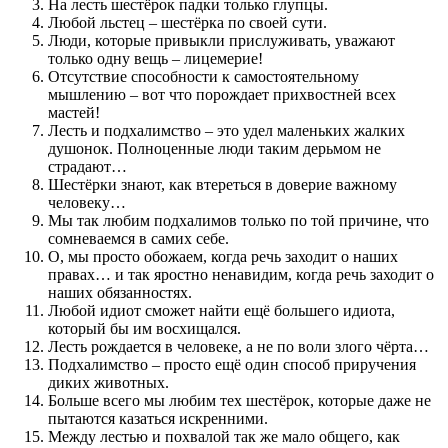
На лесть шестёрок падки только глупцы.
Любой льстец – шестёрка по своей сути.
Люди, которые привыкли прислуживать, уважают
только одну вещь – лицемерие!
Отсутствие способности к самостоятельному
мышлению – вот что порождает прихвостней всех
мастей!
Лесть и подхалимство – это удел маленьких жалких
душонок. Полноценные люди таким дерьмом не
страдают…
Шестёрки знают, как втереться в доверие важному
человеку…
Мы так любим подхалимов только по той причине, что
сомневаемся в самих себе.
О, мы просто обожаем, когда речь заходит о наших
правах… и так яростно ненавидим, когда речь заходит о
наших обязанностях.
Любой идиот сможет найти ещё большего идиота,
который бы им восхищался.
Лесть рождается в человеке, а не по воли злого чёрта…
Подхалимство – просто ещё один способ приручения
диких животных.
Больше всего мы любим тех шестёрок, которые даже не
пытаются казаться искренними.
Между лестью и похвалой так же мало общего, как