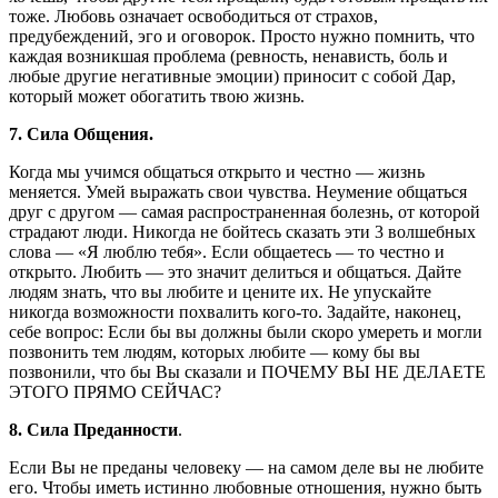
тоже. Любовь означает освободиться от страхов,
предубеждений, эго и оговорок. Просто нужно помнить, что
каждая возникшая проблема (ревность, ненависть, боль и
любые другие негативные эмоции) приносит с собой Дар,
который может обогатить твою жизнь.
7. Сила Общения.
Когда мы учимся общаться открыто и честно — жизнь
меняется. Умей выражать свои чувства. Неумение общаться
друг с другом — самая распространенная болезнь, от которой
страдают люди. Никогда не бойтесь сказать эти 3 волшебных
слова — «Я люблю тебя». Если общаетесь — то честно и
открыто. Любить — это значит делиться и общаться. Дайте
людям знать, что вы любите и цените их. Не упускайте
никогда возможности похвалить кого-то. Задайте, наконец,
себе вопрос: Если бы вы должны были скоро умереть и могли
позвонить тем людям, которых любите — кому бы вы
позвонили, что бы Вы сказали и ПОЧЕМУ ВЫ НЕ ДЕЛАЕТЕ
ЭТОГО ПРЯМО СЕЙЧАС?
8. Сила Преданности
.
Если Вы не преданы человеку — на самом деле вы не любите
его. Чтобы иметь истинно любовные отношения, нужно быть