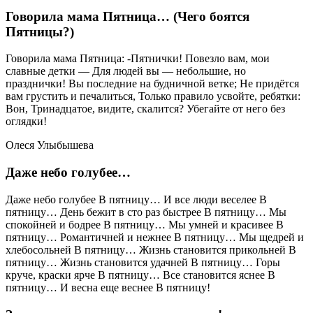
Говорила мама Пятница… (Чего боятся
Пятницы?)
Говорила мама Пятница: -Пятнички! Повезло вам, мои
славные детки — Для людей вы — небольшие, но
празднички! Вы последние на будничной ветке; Не придётся
вам грустить и печалиться, Только правило усвойте, ребятки:
Вон, Тринадцатое, видите, скалится? Убегайте от него без
оглядки!
Олеся Улыбышева
Даже небо голубее…
Даже небо голубее В пятницу… И все люди веселее В
пятницу… День бежит в сто раз быстрее В пятницу… Мы
спокойней и бодрее В пятницу… Мы умней и красивее В
пятницу… Романтичней и нежнее В пятницу… Мы щедрей и
хлебосольней В пятницу… Жизнь становится прикольней В
пятницу… Жизнь становится удачней В пятницу… Горы
круче, краски ярче В пятницу… Все становится яснее В
пятницу… И весна еще веснее В пятницу!