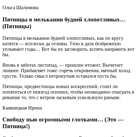
Ольга Шалимова
Пятницы в мелькании будней хлопотливых…
(Пятницы)
Пятницы в мелькании будней хлопотливых, как по кругу
катятся — всплески да отливы. Тихо в даль безбрежную
уплывают годы… Вот бы их заговорить, вспять направить вот
бы.
Вновь в заботах листопад, — прошлое итожит. Вычитает
лишнее. Прибавляет тоже: горечь откровения, мятный холод
грусти. Только смысл нетронутым оставался пусть бы.
Пятницы, предвестницы новых воскресений, стоит ли
попятиться от невзгод осенних, чтобы неожиданно отыграть в
реванше то, что с ветром ласковым ускользнуло раньше.
Камшицкая Ирина
Свободу пью огромными глотками… (Это —
Пятница!)