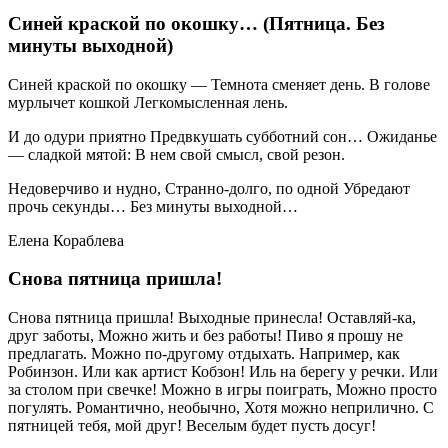
Синей краской по окошку… (Пятница. Без
минуты выходной)
Синей краской по окошку — Темнота сменяет день. В голове
мурлычет кошкой Легкомысленная лень.
И до одури приятно Предвкушать субботний сон… Ожиданье
— сладкой мятой: В нем свой смысл, свой резон.
Недоверчиво и нудно, Странно-долго, по одной Убредают
прочь секунды… Без минуты выходной…
Елена Кораблева
Снова пятница пришла!
Снова пятница пришла! Выходные принесла! Оставляй-ка,
друг заботы, Можно жить и без работы! Пиво я прошу не
предлагать. Можно по-другому отдыхать. Например, как
Робинзон. Или как артист Кобзон! Иль на берегу у речки. Или
за столом при свечке! Можно в игры поиграть, Можно просто
погулять. Романтично, необычно, Хотя можно неприлично. С
пятницей тебя, мой друг! Веселым будет пусть досуг!