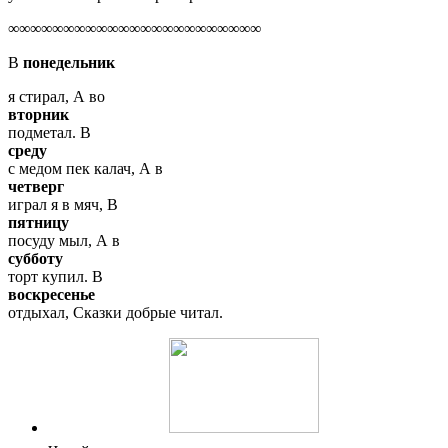
∞∞∞∞∞∞∞∞∞∞∞∞∞∞∞∞∞∞∞∞∞∞∞
В
понедельник
я стирал, А во
вторник
подметал. В
среду
с медом пек калач, А в
четверг
играл я в мяч, В
пятницу
посуду мыл, А в
субботу
торт купил. В
воскресенье
отдыхал, Сказки добрые читал.