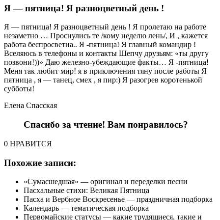
Я — пятница! Я разноцветный день !
Я — пятница! Я разноцветный день ! Я пролетаю на работе
незаметно … Проснулись те /кому неделю лень/, И , кажется
работа беспросветна.. Я -пятница! Я главный командир !
Вселяюсь в телефоны и контакты Шепчу друзьям: «ты другу
позвони!))» Даю железно-убеждающие факты… Я -пятница!
Меня так любит мир! я в приключения тяну после работы Я
пятница , я — танец, смех , я пир:) Я разогрев коротенькой
субботы!
Елена Спасская
Спасибо за чтение! Вам понравилось?
0 НРАВИТСЯ
Похожие записи:
«Сумасшедшая» — оригинал и переделки песни
Пасхальные стихи: Великая Пятница
Пасха и Вербное Воскресенье — праздничная подборка
Календарь — тематическая подборка
Первомайские статусы — какие трудящиеся, такие и