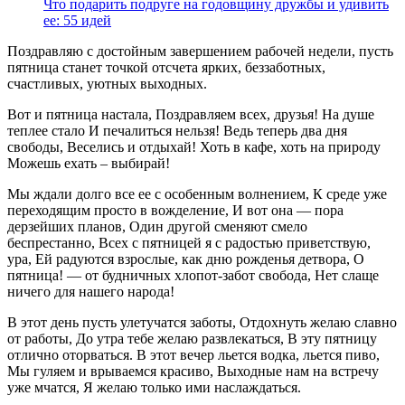
Что подарить подруге на годовщину дружбы и удивить
ее: 55 идей
Поздравляю с достойным завершением рабочей недели, пусть
пятница станет точкой отсчета ярких, беззаботных,
счастливых, уютных выходных.
Вот и пятница настала, Поздравляем всех, друзья! На душе
теплее стало И печалиться нельзя! Ведь теперь два дня
свободы, Веселись и отдыхай! Хоть в кафе, хоть на природу
Можешь ехать – выбирай!
Мы ждали долго все ее с особенным волнением, К среде уже
переходящим просто в вожделение, И вот она — пора
дерзейших планов, Один другой сменяют смело
беспрестанно, Всех с пятницей я с радостью приветствую,
ура, Ей радуются взрослые, как дню рожденья детвора, О
пятница! — от будничных хлопот-забот свобода, Нет слаще
ничего для нашего народа!
В этот день пусть улетучатся заботы, Отдохнуть желаю славно
от работы, До утра тебе желаю развлекаться, В эту пятницу
отлично оторваться. В этот вечер льется водка, льется пиво,
Мы гуляем и врываемся красиво, Выходные нам на встречу
уже мчатся, Я желаю только ими наслаждаться.