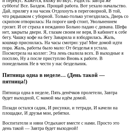
и перекус. Кажется, вхожу во вкус. Радость: завтра же
суббота! Все. Балдеж. Прощай работа. Вот уехало начальство.
Дай, прилягу я на часик Отдохнуть в переговорной, В той,
что рядышком с уборной. Только-только угнездилась, Дверь со
скрипом отворилась: На пороге шеф стоит, Увольнением
грозит. И от страха я нежданно Больно падаю с дивана. Шефа
нет, закрыты двери. Я, глазам своим не веря, В кабинет к себе
бегу. Чашку кофе на бегу Заварила и взбодрилась. Жаль,
кошмар приснилась. На часы смотрю: ура! Мне домой идти
пора. Жаль, работы было мало: От безделья я устала.
Посмотрела на коллег: Эта лень свалила всех. В выходные я
посплю, Ну а после приступлю Вновь к работе. В
понедельник Не в чести у нас бездельник.
Пятница одна в неделе… (День такой —
пятница!)
Пятница одна в неделе, Пять денёчков пролетели, Завтра
будет выходной, С мамой мы идём домой.
Позади остался садик, И рисунки, и тетради, И качели на
площадке, И друзья мои, ребятки.
Воспитатели и няни Отдыхают вместе с нами. Просто это
день такой — Завтра будет выходной!