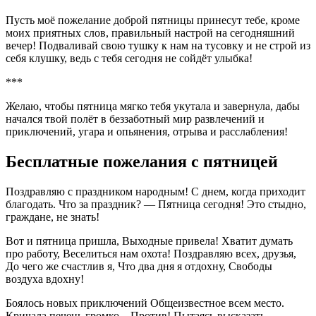
Пусть моё пожелание доброй пятницы принесут тебе, кроме
моих приятных слов, правильный настрой на сегодняшний
вечер! Подваливай свою тушку к нам на тусовку и не строй из
себя клушку, ведь с тебя сегодня не сойдёт улыбка!
***
Желаю, чтобы пятница мягко тебя укутала и завернула, дабы
начался твой полёт в беззаботный мир развлечений и
приключений, угара и опьянения, отрыва и расслабления!
Бесплатные пожелания с пятницей
Поздравляю с праздником народным! С днем, когда приходит
благодать. Что за праздник? — Пятница сегодня! Это стыдно,
граждане, не знать!
Вот и пятница пришла, Выходные привела! Хватит думать
про работу, Веселиться нам охота! Поздравляю всех, друзья,
До чего же счастлив я, Что два дня я отдохну, Свободы
воздуха вдохну!
Боялось новых приключений Общеизвестное всем место.
Кричала печень громко – Против! Пытаясь высказать