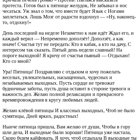
протеста. Готов был к пятнице желудок, Не забывал и нос
чесаться. Уж знал о том, что вместе будет Язык с Ногами
заплетаться. Лишь Мозг от радости вздохнул — «Ну, наконец-
то, отдохну!»
День последний на неделе Незаметно к нам идёт Ждал его, и
каждый верил — Непременно доползёт! Доползёт, а как
иначе! Счастья тут не передать: Кто в кабак, а кто на дачу, С
интересом так сказать. Пятый день недели славный! На
пороге выходной! Я кричу от счастья пьяный — Отдыхаю!
Кто со мной?
Ура! Пятница! Поздравляю с отдыхом и хочу пожелать
веселых, увлекательных, насыщенных, чудесных и
незабываемых выходных. Пусть сердце не тревожат
будничные заботы, пусть душа оставит в стороне тревоги и
важность дел. Желаю полной релаксации и прекрасного
времяпровождения в кругу любимых людей.
Желаю клёвой пятницы И классных выходных, Чтоб не было
сумятицы, Дней ярких, радостных!
Нынче пятница пришла, Вам желаю от души, Чтобы в гору
шли дела, И выходные были хороши! Пятница уже настала,
Скоро будем кайфовать, Я хочу, чтоб отдыхала В выходные ты