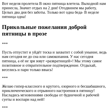
Вот неделя пролетела В окно пятница влетела. Выходной нам
принесла, Значит отдых на 2 дня! Отодвинем мы работу,
Целых два дня без заботы. Только вот одна беда- В неделе
пятница одна!
Прикольные пожелания доброй
пятницы в прозе
***
Пусть отпустит и уйдёт тоска и захватит с собой уныние, ведь
нам сегодня не до сна или самокопания. У нас сегодня
пятница, а её не зря зовут «развратницей»! Мы этому самое
позитивное и отвратительное подтверждение. Отдыхай,
веселись и пари только ввысь!
***
Желаю гипер-классного и крутого, озорного и бесшабашного,
приключенческого и отрывного настроения в пятницу!
Насладись мгновениями свободы от будничной и рабочей
суеты и воспари над ней!
***