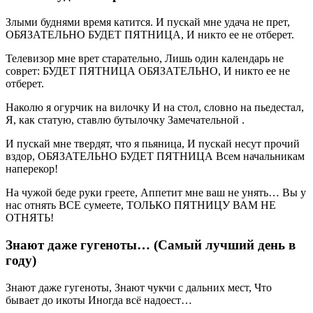
Злыми буднями время катится. И пускай мне удача не прет,
ОБЯЗАТЕЛЬНО БУДЕТ ПЯТНИЦА, И никто ее не отберет.
Телевизор мне врет старательно, Лишь один календарь не
соврет: БУДЕТ ПЯТНИЦА ОБЯЗАТЕЛЬНО, И никто ее не
отберет.
Наколю я огурчик на вилочку И на стол, словно на пьедестал,
Я, как статую, ставлю бутылочку Замечательной .
И пускай мне твердят, что я пьяница, И пускай несут прочий
вздор, ОБЯЗАТЕЛЬНО БУДЕТ ПЯТНИЦА Всем начальникам
наперекор!
На чужой беде руки греете, Аппетит мне ваш не унять… Вы у
нас отнять ВСЕ сумеете, ТОЛЬКО ПЯТНИЦУ ВАМ НЕ
ОТНЯТЬ!
Знают даже гугеноты… (Самый лучший день в
году)
Знают даже гугеноты, Знают чукчи с дальних мест, Что
бывает до икоты Иногда всё надоест…