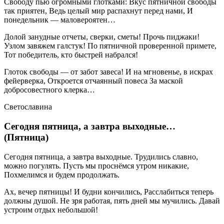
Свободу пью огромными глотками: Вкус пятничной свободы
так приятен, Ведь целый мир распахнут перед нами, И
понедельник — маловероятен…
Долой занудные отчеты, сверки, сметы! Прочь пиджаки!
Узлом завяжем галстук! По пятничной проверенной примете,
Тот победитель, кто быстрей набрался!
Глоток свободы — от забот завеса! И на мгновенье, в искрах
фейерверка, Откроется отчаянный повеса За маской
добросовестного клерка…
Светославина
Сегодня пятница, а завтра выходные…
(Пятница)
Сегодня пятница, а завтра выходные. Трудились славно,
можно погулять. Пусть мы проснёмся утром никакие,
Похмелимся и будем продолжать.
Ах, вечер пятницы! И будни кончились, Расслабиться теперь
должны душой. Не зря работая, пять дней мы мучились. Давай
устроим отдых небольшой!