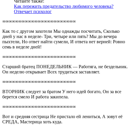
Читайте также:
Как пережить предательство любимого человека?
Отвечает психолог
∞∞∞∞∞∞∞∞∞∞∞∞∞∞∞∞∞∞∞∞∞∞∞
Как то с другом захотели Мы однажды посчитать, Сколько
дней у нас в неделе- Три, четыре или пять? Мы до вечера
пыхтели, Но ответ найти сумели, И ответа нет верней: Ровно
семь в неделе дней!
∞∞∞∞∞∞∞∞∞∞∞∞∞∞∞∞∞∞∞∞∞∞∞
Старший братец ПОНЕДЕЛЬНИК — Работяга, не бездельник.
Он неделю открывает Всех трудиться заставляет.
∞∞∞∞∞∞∞∞∞∞∞∞∞∞∞∞∞∞∞∞∞∞∞
ВТОРНИК следует за братом У него идей богато, Он за все
берется смело И работа закипела.
∞∞∞∞∞∞∞∞∞∞∞∞∞∞∞∞∞∞∞∞∞∞∞
Вот и средняя сестрица Не пристало ей лениться, А зовут её
СРЕДА, Мастерица хоть куда.