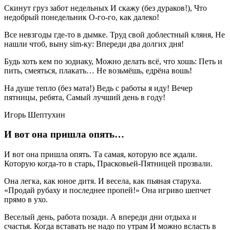
Скинут груз забот недельных И скажу (без дураков!), Что
недобрый понедельник О-го-го, как далеко!
Все невзгоды где-то в дымке. Труд свой доблестный кляня, Не
нашли чтоб, выну sim-ку: Впереди два долгих дня!
Будь хоть кем по зодиаку, Можно делать всё, что хошь: Петь и
пить, смеяться, плакать… Не возьмёшь, едрёна вошь!
На душе тепло (без мата!) Ведь с работы я иду! Вечер
пятницы, ребята, Самый лучший день в году!
Игорь Шептухин
И вот она пришла опять…
И вот она пришла опять. Та самая, которую все ждали.
Которую когда-то в старь, Прасковьей-Пятницей прозвали.
Она легка, как юное дитя. И весела, как пьяная старуха.
«Продай рубаху и последнее пропей!» Она игриво шепчет
прямо в ухо.
Веселый день, работа позади. А впереди дни отдыха и
счастья. Когда вставать не надо по утрам И можно всласть в