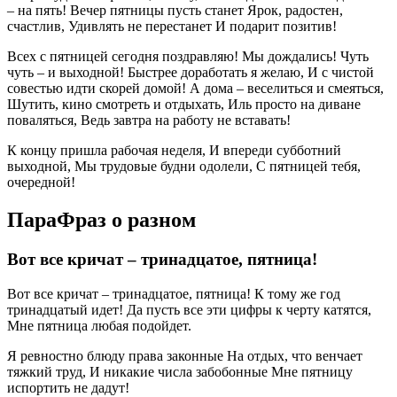
– на пять! Вечер пятницы пусть станет Ярок, радостен,
счастлив, Удивлять не перестанет И подарит позитив!
Всех с пятницей сегодня поздравляю! Мы дождались! Чуть
чуть – и выходной! Быстрее доработать я желаю, И с чистой
совестью идти скорей домой! А дома – веселиться и смеяться,
Шутить, кино смотреть и отдыхать, Иль просто на диване
поваляться, Ведь завтра на работу не вставать!
К концу пришла рабочая неделя, И впереди субботний
выходной, Мы трудовые будни одолели, С пятницей тебя,
очередной!
ПараФраз о разном
Вот все кричат – тринадцатое, пятница!
Вот все кричат – тринадцатое, пятница! К тому же год
тринадцатый идет! Да пусть все эти цифры к черту катятся,
Мне пятница любая подойдет.
Я ревностно блюду права законные На отдых, что венчает
тяжкий труд, И никакие числа забобонные Мне пятницу
испортить не дадут!