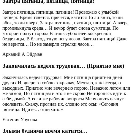
Завтра пятница, пятница, пятница!
Завтра пятница, пятница, пятница! Провожаю с улыбкой
четверг. Время тянется, прячется, катится То ли вниз, то ли
вбок, то ли вверх. Завтра пятница, пятница, пятница! А вчера
промелькнула среда… И вечор будет снова сумятица, По
которой ползут города В тишь субботнее-воскресной
безделицы, В благодатную негу лесов. Завтра пятница! Даже
не верится… Но не замерли стрелки часов…
Аркадий А Эйдман
Закончилась неделя трудовая… (Приятно мне)
Закончилась неделя трудовая. Мне пятница приятней дней
других И, двери за собою закрывая, Мечтаю, как всегда, о
выходных. Приятно мне вечернею порою, Неважно летом или
же зимой, По пятницам и это я не скрою Не торопясь идти к
себе домой. А если же рабочие вопросы Меня опять начнут
одолевать, Скажу, прогнав их, словно это осы: «Сегодня
пятница. Идите… отдыхать!»
Евгения Урусова
Злыми буднями время катится…