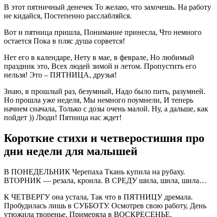
В этот пятничный денечек То желаю, что захочешь. На работу
не кидайся, Постепенно расслабляйся.
Вот и пятница пришла, Понимание принесла, Что немного
остается Пока в пляс душа сорвется!
Нет его в календаре, Нету в мае, в феврале, Но любимый
праздник это, Всех людей зимой и летом. Пропустить его
нельзя! Это – ПЯТНИЦА, друзья!
Знаю, в прошлый раз, безумный, Надо было пить, разумней.
Но прошла уже неделя, Мы немного поумнели, И теперь
начнем сначала, Только с дозы очень малой. Ну, а дальше, как
пойдет )) Люди! Пятница нас ждет!
Короткие стихи и четверостишия про
дни недели для малышей
В ПОНЕДЕЛЬНИК Черепаха Ткань купила на рубаху.
ВТОРНИК — резала, кроила. В СРЕДУ шила, шила, шила…
К ЧЕТВЕРГУ она устала, Так что в ПЯТНИЦУ дремала.
Пробудилась лишь в СУББОТУ. Осмотрев свою работу, День
утюжила творенье. Примеряла в ВОСКРЕСЕНЬЕ.