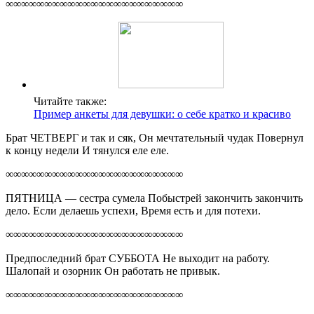
∞∞∞∞∞∞∞∞∞∞∞∞∞∞∞∞∞∞∞∞∞∞∞
Читайте также:
Пример анкеты для девушки: о себе кратко и красиво
Брат ЧЕТВЕРГ и так и сяк, Он мечтательный чудак Повернул
к концу недели И тянулся еле еле.
∞∞∞∞∞∞∞∞∞∞∞∞∞∞∞∞∞∞∞∞∞∞∞
ПЯТНИЦА — сестра сумела Побыстрей закончить закончить
дело. Если делаешь успехи, Время есть и для потехи.
∞∞∞∞∞∞∞∞∞∞∞∞∞∞∞∞∞∞∞∞∞∞∞
Предпоследний брат СУББОТА Не выходит на работу.
Шалопай и озорник Он работать не привык.
∞∞∞∞∞∞∞∞∞∞∞∞∞∞∞∞∞∞∞∞∞∞∞