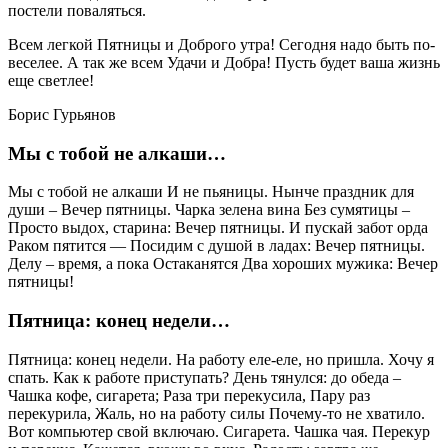
постели поваляться.
Всем легкой Пятницы и Доброго утра! Сегодня надо быть по-
веселее. А так же всем Удачи и Добра! Пусть будет ваша жизнь
еще светлее!
Борис Гурьянов
Мы с тобой не алкаши…
Мы с тобой не алкаши И не пьяницы. Нынче праздник для
души – Вечер пятницы. Чарка зелена вина Без сумятицы –
Просто выдох, старина: Вечер пятницы. И пускай забот орда
Раком пятится — Посидим с душой в ладах: Вечер пятницы.
Делу – время, а пока Остаканятся Два хороших мужика: Вечер
пятницы!
Пятница: конец недели…
Пятница: конец недели. На работу еле-еле, но пришла. Хочу я
спать. Как к работе приступать? День тянулся: до обеда –
Чашка кофе, сигарета; Раза три перекусила, Пару раз
перекурила, Жаль, но на работу силы Почему-то не хватило.
Вот компьютер свой включаю. Сигарета. Чашка чая. Перекур