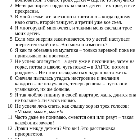
Меня распирает гордость за своих детей – их трое, и все
прекрасны.
В моей семье все внезапно и хаотично – когда одному
надо спать, второй танцует, а третий уже все съел.
Я многорукий многочлен, и такими меня сделали трое
моих детей.
Если моя энергия заканчивается, то у детей наступает
энергетический пик. Это можно изменить?
Я как та обезьяна из мультика – только веревкой пока не
привязываю на прогулке.
Не успею оглянуться – а дети уже в песочнице, затем на
горке, потом в школе, чуть позже – в ЗАГСе, потом в
роддоме… Не стоит оглядываться надо просто жить.
Сначала пыталась угадать настроение и желания
каждого – не получалось, теперь решила – пусть они
угадывают, их же больше.
Я так люблю тишину в своей квартире, жаль, длится она
не больше 5-ти часов ночью.
Не успела лечь спать, как слышу хор из трех голосов:
«Мааам, мааам, маам!»
Часто даже не понимаю, смеются они или ревут – такая
какофония звуков!
Драки между детьми? Что вы! Это расстановка
приоритетов.