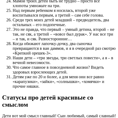
Мамой троих детей быть не трудно – просто все
хлопоты умножьте на три.
Над первым ребенком я носилась, второй уже
воспитывался первым, а третий – сам себе голова.
Среди трех моих детей младший – предводитель, два
остальных – его подопечные.
Это не правда, что первый – умный детина, второй – не
так, не сяк, а третий – «вовсе был дурак». У нас все три
– и так, и сяк. Разносторонние…
Когда обижают лапочку-дочку, два сыночка
превращаются в ван даммов, и я в очередной раз смотрю
«Крепкий орешек-3».
Наши дети – «три звезды, три светлых повести», а я – в
вечной невесомости.
Что самое главное в повседневной жизни? Видеть
здоровых взрослеющих детей.
Детям уже по 20 и более, а для меня они все равно
«карапузики», «зайки», «солнышки», «хомячки» и
прочие няшки.
Статусы про детей красивые со
смыслом
Дети вот мой смысл главный! Сын любимый, самый славный!