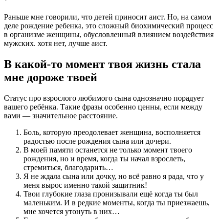
*
Раньше мне говорили, что детей приносит аист. Но, на самом
деле рождение ребенка, это сложный биохимический процесс
в организме женщины, обусловленный влиянием воздействия
мужских. хотя нет, лучше аист.
В какой-то момент твоя жизнь стала
мне дороже твоей
Статус про взрослого любимого сына однозначно порадует
вашего ребёнка. Такие фразы особенно ценны, если между
вами — значительное расстояние.
Боль, которую преодолевает женщина, восполняется
радостью после рождения сына или дочери.
В моей памяти останется не только момент твоего
рождения, но и время, когда ты начал взрослеть,
стремиться, благодарить…
Я не ждала сына или дочку, но всё равно я рада, что у
меня вырос именно такой защитник!
Твои глубокие глаза пронизывали ещё когда ты был
маленьким. И в редкие моменты, когда ты приезжаешь,
мне хочется утонуть в них…