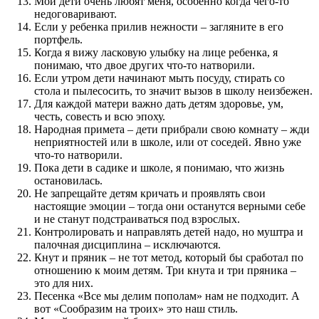
Мои дети очень любят меня, особенно когда чего-то
недоговаривают.
Если у ребенка прилив нежности – загляните в его
портфель.
Когда я вижу ласковую улыбку на лице ребенка, я
понимаю, что двое других что-то натворили.
Если утром дети начинают мыть посуду, стирать со
стола и пылесосить, то значит вызов в школу неизбежен.
Для каждой матери важно дать детям здоровье, ум,
честь, совесть и всю эпоху.
Народная примета – дети прибрали свою комнату – жди
неприятностей или в школе, или от соседей. Явно уже
что-то натворили.
Пока дети в садике и школе, я понимаю, что жизнь
остановилась.
Не запрещайте детям кричать и проявлять свои
настоящие эмоции – тогда они останутся верными себе
и не станут подстраиваться под взрослых.
Контролировать и направлять детей надо, но муштра и
палочная дисциплина – исключаются.
Кнут и пряник – не тот метод, который бы сработал по
отношению к моим детям. Три кнута и три пряника –
это для них.
Песенка «Все мы делим пополам» нам не подходит. А
вот «Сообразим на троих» это наш стиль.