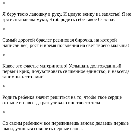
*
Я беру твою ладошку в руку, И целую венку на запястье! Я не
зря испытывала муки, Чтоб родить себе такое Счастье.
*
Самый дорогой браслет резиновая бирочка, на которой
написан вес, рост и время появления на свет твоего малыша!
*
Какое это счастье материнство! Услышать долгожданный
первый крик, почувствовать священное единство, и навсегда
запомнить этот миг!
*
Родить ребенка значит решиться на то, чтобы твое сердце
отныне и навсегда разгуливало вне твоего тела.
*
Со своим ребенком все переживаешь заново делаешь первые
шаги, учишься говорить первые слова.