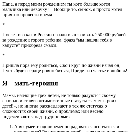
Папа, а перед моим рождением ты кого больше хотел
мальчика или девочку? – Вообще-то, сынок, я просто хотел
приятно провести время
*
После того как в России начали выплачивать 250 000 рублей
за рождение второго ребенка, фраза “мы нашли тебя в
капусте” приобрела смысл.
*
Пришла пора ему родиться, Свой круг по жизни начал он,
Пусть будет сердце ровно биться, Придет и счастье и любовь!
Я – мать-героиня
Мамы, имеющие трех детей, не только радуются своему
счастью и ставят оптимистичные статусы «я мама троих
детей», но иногда рассказывают в тех же статусах о
сложностях своей жизни, о проблемах или весело
подсмеиваются над трудностями:
А вы умеете одновременно радоваться огорчаться и
волноваться? Родите троих детей – еще не то получится.