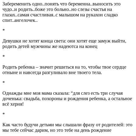
Забеременить одно..понять что беременна..выносить это
чудо..и родить..боже это больно..но слезы счастья на
глазах..самая счастливая..с малышом на рукахон сладко
спит..ангелочек..
*
Девушки не хотят конца света: они хотят еще замуж выйти,
родить детей мужчины же надеютса на конец
*
Родить ребенка – значит решиться на то, чтобы твое сердце
отныне и навсегда разгуливало вне твоего тела.
*
Однажды мне моя мама сказала: “для слез есть три случая
доченька: свадьба, похороны и рождения ребенка, а остальное
всё херня!
*
Как часто будучи детьми мы слышали фразу от родителей: это
мы тебе сейчас дарим, но это тебе на день рождение