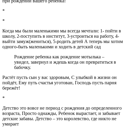
при рождении вашего ребенка!
*
*
Когда мы были маленькими мы всегда мечтали: 1- пойти в
школу, 2-поступить в институт, 3-устроиться на работу, 4-
выйти замуж(жениться), 5-родить детей А теперь мы хотим
одного-быть маленькими и ходить в детский сад
Рождение ребенка как рождение мотылька –
увидел, завернул и ждешь когда он превратиться в
бабочку.
Растёт пусть сын у вас здоровым, С улыбкой в жизни он
пойдёт, Ему путь счастья уготован, Господь пусть парня
бережёт!
*
Детство это вовсе не период с рождения до определенного
возраста, Просто однажды, Ребенок вырастает, и забывает
детские забавы. Детство – это королевство, где никто не
умирает