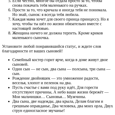
Если честно, многое бы отдала просто за то, чтобы
снова покачать тебя маленького на ручках.
Прости за то, что кричала и иногда тебя не понимала.
Но знай, сынок: я всегда тебя любила.
Каждая мама хочет для своего принца принцессу. Но я
хочу, чтобы ты шёл по жизни обязательно вместе с
настоящей любовью.
Женщина ничего не должна терпеть. Кроме криков
маленького сыночка.
Установите любой понравившийся статус, и ждите слов
благодарности от ваших сыновей!
Семейный костер горит ярче, когда в доме живут двое
сыновей.
Один сын — не сын, два сына — полсына, три сына —
сын.
Рождение двойняшек — это умножение радости,
веселья, хлопот и пеленок на два.
Пусть счастье с вами под руку идёт, Для горести
отсутствуют причины, А небо ваши жизни бережёт —
Мои мальчишки… Сыновья… Мужчины.
Два сына, две надежды, два крыла, Делам благим и
грешным оправданье, Два человека, два моих орла, Двух
струн единогласное звучанье!