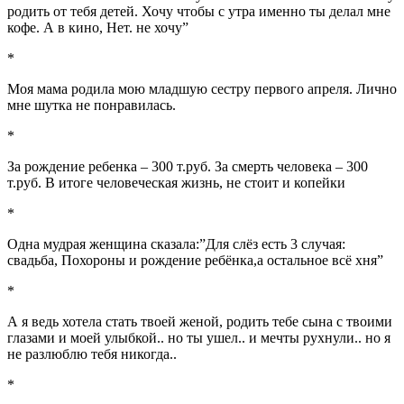
родить от тебя детей. Хочу чтобы с утра именно ты делал мне
кофе. А в кино, Нет. не хочу”
*
Моя мама родила мою младшую сестру первого апреля. Лично
мне шутка не понравилась.
*
За рождение ребенка – 300 т.руб. За смерть человека – 300
т.руб. В итоге человеческая жизнь, не стоит и копейки
*
Одна мудрая женщина сказала:”Для слёз есть 3 случая:
свадьба, Похороны и рождение ребёнка,а остальное всё хня”
*
А я ведь хотела стать твоей женой, родить тебе сына с твоими
глазами и моей улыбкой.. но ты ушел.. и мечты рухнули.. но я
не разлюблю тебя никогда..
*