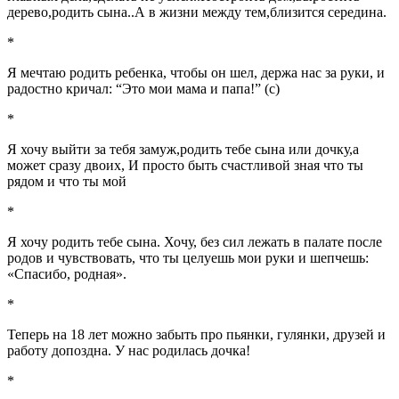
дерево,родить сына..А в жизни между тем,близится середина.
*
Я мечтаю родить ребенка, чтобы он шел, держа нас за руки, и
радостно кричал: “Это мои мама и папа!” (c)
*
Я хочу выйти за тебя замуж,родить тебе сына или дочку,а
может сразу двоих, И просто быть счастливой зная что ты
рядом и что ты мой
*
Я хочу родить тебе сына. Хочу, без сил лежать в палате после
родов и чувствовать, что ты целуешь мои руки и шепчешь:
«Спасибо, родная».
*
Теперь на 18 лет можно забыть про пьянки, гулянки, друзей и
работу допоздна. У нас родилась дочка!
*