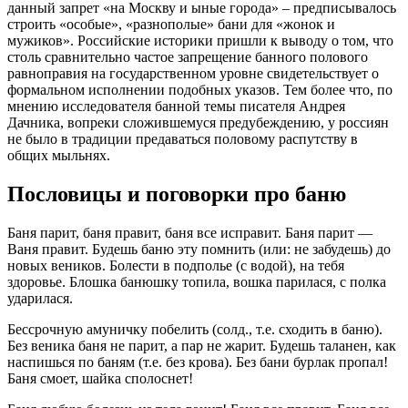
данный запрет «на Москву и ыные города» – предписывалось
строить «особые», «разнополые» бани для «жонок и
мужиков». Российские историки пришли к выводу о том, что
столь сравнительно частое запрещение банного полового
равноправия на государственном уровне свидетельствует о
формальном исполнении подобных указов. Тем более что, по
мнению исследователя банной темы писателя Андрея
Дачника, вопреки сложившемуся предубеждению, у россиян
не было в традиции предаваться половому распутству в
общих мыльнях.
Пословицы и поговорки про баню
Баня парит, баня правит, баня все исправит. Баня парит —
Ваня правит. Будешь баню эту помнить (или: не забудешь) до
новых веников. Болести в подполье (с водой), на тебя
здоровье. Блошка банюшку топила, вошка парилася, с полка
ударилася.
Бессрочную амуничку побелить (солд., т.е. сходить в баню).
Без веника баня не парит, а пар не жарит. Будешь таланен, как
наспишься по баням (т.е. без крова). Без бани бурлак пропал!
Баня смоет, шайка сполоснет!