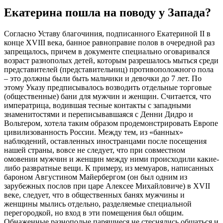
Екатерина пошла на поводу у Запада?
Согласно Уставу благочиния, подписанного Екатериной II в
конце XVIII века, банное равноправие полов в очередной раз
запрещалось, причем в документе специально оговаривался
возраст разнополых детей, которым разрешалось мыться среди
представителей (представительниц) противоположного пола
– это должны были быть мальчики и девочки до 7 лет. По
этому Указу предписывалось возводить отдельные торговые
(общественные) бани для мужчин и женщин. Считается, что
императрица, водившая тесные контакты с западными
знаменитостями и переписывавшаяся с Денни Дидро и
Вольтером, хотела таким образом продемонстрировать Европе
цивилизованность России. Между тем, из «банных»
наблюдений, оставленных иностранцами после посещения
нашей страны, вовсе не следует, что при совместном
омовении мужчин и женщин между ними происходили какие-
либо развратные вещи. К примеру, из мемуаров, написанных
бароном Августином Майербергом (он был одним из
зарубежных послов при царе Алексее Михайловиче) в XVII
веке, следует, что в общественных банях мужчины и
женщины мылись отдельно, разделяемые специальной
перегородкой, но вход в эти помещения был общим.
Обнаженные разнополые парящиеся не стеснялись общаться и