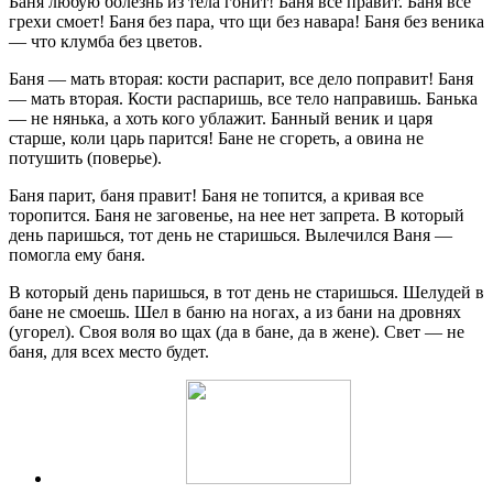
Баня любую болезнь из тела гонит! Баня все правит. Баня все
грехи смоет! Баня без пара, что щи без навара! Баня без веника
— что клумба без цветов.
Баня — мать вторая: кости распарит, все дело поправит! Баня
— мать вторая. Кости распаришь, все тело направишь. Банька
— не нянька, а хоть кого ублажит. Банный веник и царя
старше, коли царь парится! Бане не сгореть, а овина не
потушить (поверье).
Баня парит, баня правит! Баня не топится, а кривая все
торопится. Баня не заговенье, на нее нет запрета. В который
день паришься, тот день не старишься. Вылечился Ваня —
помогла ему баня.
В который день паришься, в тот день не старишься. Шелудей в
бане не смоешь. Шел в баню на ногах, а из бани на дровнях
(угорел). Своя воля во щах (да в бане, да в жене). Свет — не
баня, для всех место будет.