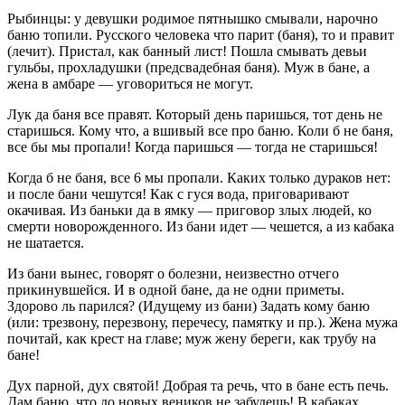
Рыбинцы: у девушки родимое пятнышко смывали, нарочно
баню топили. Русского человека что парит (баня), то и правит
(лечит). Пристал, как банный лист! Пошла смывать девьи
гульбы, прохладушки (предсвадебная баня). Муж в бане, а
жена в амбаре — уговориться не могут.
Лук да баня все правят. Который день паришься, тот день не
старишься. Кому что, а вшивый все про баню. Коли б не баня,
все бы мы пропали! Когда паришься — тогда не старишься!
Когда б не баня, все 6 мы пропали. Каких только дураков нет:
и после бани чешутся! Как с гуся вода, приговаривают
окачивая. Из баньки да в ямку — приговор злых людей, ко
смерти новорожденного. Из бани идет — чешется, а из кабака
не шатается.
Из бани вынес, говорят о болезни, неизвестно отчего
прикинувшейся. И в одной бане, да не одни приметы.
Здорово ль парился? (Идущему из бани) Задать кому баню
(или: трезвону, перезвону, перечесу, памятку и пр.). Жена мужа
почитай, как крест на главе; муж жену береги, как трубу на
бане!
Дух парной, дух святой! Добрая та речь, что в бане есть печь.
Дам баню, что до новых веников не забудешь! В кабаках