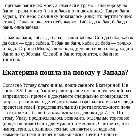
Торговая баня всех моет, а сама вся в грязи. Тащи корову на
баню, травы много (из прибаски о пошехонцах). Такую баню
задали, что небо с овчинку показалось (или: что чертям тошно
стало). Такая парка, что небу жарко! Табак да кабак, баба да
баня, одна забава!
Табак да баня, кабак да баба — одна забава. Сон да баба, кабак
да баня — одна забава. Табак да баня, кабак да баба — только
и надо. Стриги (Мыль) свою бороду, чеши свою голову, ходи в
баню по субботам! Слепой в баню торопится, а баня не
топится.
Екатерина пошла на поводу у Запада?
Согласно Уставу благочиния, подписанного Екатериной II в
конце XVIII века, банное равноправие полов в очередной раз
запрещалось, причем в документе специально оговаривался
возраст разнополых детей, которым разрешалось мыться среди
представителей (представительниц) противоположного пола
– это должны были быть мальчики и девочки до 7 лет. По
этому Указу предписывалось возводить отдельные торговые
(общественные) бани для мужчин и женщин. Считается, что
императрица, водившая тесные контакты с западными
знаменитостями и переписывавшаяся с Денни Дидро и