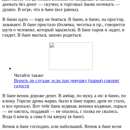
дневать без денег — скучно; в торговых банях ночевать —
душно. В игре, что в бане (все равны).
В баню идти — пару не бояться. В баню, в баню, на простор,
зазывают. В бане пристало (болячка, чесотка и пр., говорится
шутя о человеке, который заразился). В бане парок и ладит, и
гладит. В бане мыться, заново родиться.
Читайте также:
Верить ли слухам, если про девушку (парня) говорят
гадости
В бане веник дороже денег. В амбар, по муку, а он: в баню, по
клюку. Горели дрова жарко, было в бане парко; дров не стало,
и все пропало. Вот тебе баня ледяная, веники водяные, парься
— не ожгись, поддавай — не опались, с полка не свались.
Вода б книзу, а сама б ты кверху (в бане).
Веник в бане господин, или набольший. Веник в бане всем