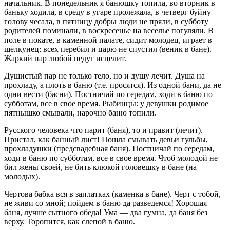
начальник. В понедельник я банюшку топила, во вторник в
баньку ходила, в среду в угаре пролежала, в четверг буйну
голову чесала, в пятницу добры люди не пряли, в субботу
родителей поминали, в воскресенье на веселье погуляли. В
поле в покате, в каменной палате, сидит молодец, играет в
щелкунец: всех перебил и царю не спустил (веник в бане).
Жаркий пар любой недуг исцелит.
Душистый пар не только тело, но и душу лечит. Душа на
прохладу, а плоть в баню (т.е. просятся). Из одной бани, да не
одни вести (басни). Постничай по середам, ходи в баню по
субботам, все в свое время. Рыбинцы: у девушки родимое
пятнышко смывали, нарочно баню топили.
Русского человека что парит (баня), то и правит (лечит).
Пристал, как банный лист! Пошла смывать девьи гульбы,
прохладушки (предсвадебная баня). Постничай по середам,
ходи в баню по субботам, все в свое время. Чтоб молодой не
бил жены своей, не бить клюкой головешку в бане (на
молодых).
Чертова бабка вся в заплатках (каменка в бане). Черт с тобой,
не живи со мной; пойдем в баню да разведемся! Хорошая
баня, лучше сытного обеда! Ума — два гумна, да баня без
верху. Торопится, как слепой в баню.