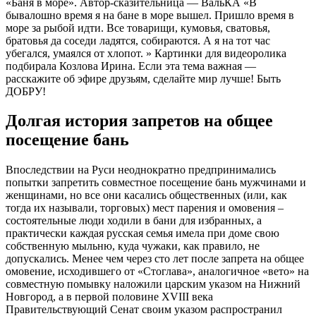
«Баня в море». Автор-сказительница — ВальКА «В
бывалошно время я на бане в море вышел. Пришло время в
море за рыбой идти. Все товарищи, кумовья, сватовья,
братовья да соседи ладятся, собираются. А я на тот час
убегался, умаялся от хлопот. » Картинки для видеоролика
подбирала Козлова Ирина. Если эта тема важная —
расскажите об эфире друзьям, сделайте мир лучше! Быть
ДОБРУ!
Долгая история запретов на общее
посещение бань
Впоследствии на Руси неоднократно предпринимались
попытки запретить совместное посещение бань мужчинами и
женщинами, но все они касались общественных (или, как
тогда их называли, торговых) мест парения и омовения –
состоятельные люди ходили в бани для избранных, а
практически каждая русская семья имела при доме свою
собственную мыльню, куда чужаки, как правило, не
допускались. Менее чем через сто лет после запрета на общее
омовение, исходившего от «Стоглава», аналогичное «вето» на
совместную помывку наложили царским указом на Нижний
Новгород, а в первой половине XVIII века
Правительствующий Сенат своим указом распространил