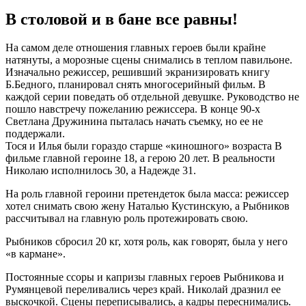
В столовой и в бане все равны!
На самом деле отношения главных героев были крайне
натянуты, а морозные сцены снимались в теплом павильоне.
Изначально режиссер, решивший экранизировать книгу
Б.Бедного, планировал снять многосерийный фильм. В
каждой серии поведать об отдельной девушке. Руководство не
пошло навстречу пожеланию режиссера. В конце 90-х
Светлана Дружинина пыталась начать съемку, но ее не
поддержали.
Тося и Илья были гораздо старше «киношного» возраста В
фильме главной героине 18, а герою 20 лет. В реальности
Николаю исполнилось 30, а Надежде 31.
На роль главной героини претендеток была масса: режиссер
хотел снимать свою жену Наталью Кустинскую, а Рыбников
рассчитывал на главную роль протежировать свою.
Рыбников сбросил 20 кг, хотя роль, как говорят, была у него
«в кармане».
Постоянные ссоры и капризы главных героев Рыбникова и
Румянцевой переливались через край. Николай дразнил ее
выскочкой. Сцены переписывались, а кадры переснимались.