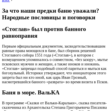
Блог
›
За что наши предки баню уважали?
Народные пословицы и поговорки
«Стоглав» был против банного
равноправия
Первым официальным документом, засвидетельствовавшим
равные права моющихся в бане, был сборник решений
Стоглавого собора 1551 года («Стоглав»), в котором с
возмущением упоминалось о совместном, «без зазору», мытье
псковских мужчин и женщин, а также иноков и инокинь.
«Стоглав» запрещал подобный способ париться и мыться как
богохульный. Историки утверждают, что инициатором этого
запрета был ни кто иной, как царь Иван Грозный,
насмотревшийся банного «разврата» во время визита в Псков.
Баня в море. ВальКА
В программе «Сказки от Вальки-Каральки», сказка писателя-
сказочника из Архангельска Степана Григорьевича Писахова