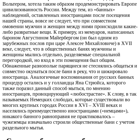
Вольтером, хотела таким образом продемонстрировать Европе
цивилизованность России. Между тем, из «банных»
наблюдений, оставленных иностранцами после посещения
нашей страны, вовсе не следует, что при совместном
омовении мужчин и женщин между ними происходили какие-
либо развратные вещи. К примеру, из мемуаров, написанных
бароном Августином Майербергом (он был одним из
зарубежных послов при царе Алексее Михайловиче) в XVII
веке, следует, что в общественных банях мужчины и
женщины мылись отдельно, разделяемые специальной
перегородкой, но вход в эти помещения был общим.
Обнаженные разнополые парящиеся не стеснялись общаться и
совместно окунаться после бани в реку, что и шокировало
иностранца. Аналогичные воспоминания от русских банных
процедур остались и у голландца Яна Стрюйса, которого
также поразил данный способ мыться, по мнению
иностранцев, провоцирующий «любострастие». К слову, в так
называемых Немецких слободах, которые существовали во
многих крупных городах России в XVI – XVIII веках и
населялись преимущественно иностранцами («немцами»),
никакого банного равноправия не практиковалось –
чужеземцы изначально строили общественные бани с учетом
раздельного мытья.