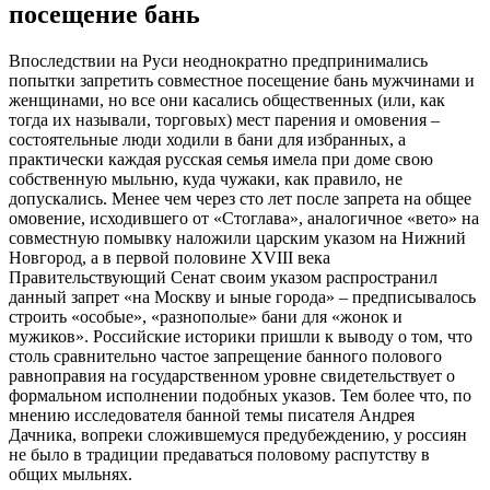
посещение бань
Впоследствии на Руси неоднократно предпринимались
попытки запретить совместное посещение бань мужчинами и
женщинами, но все они касались общественных (или, как
тогда их называли, торговых) мест парения и омовения –
состоятельные люди ходили в бани для избранных, а
практически каждая русская семья имела при доме свою
собственную мыльню, куда чужаки, как правило, не
допускались. Менее чем через сто лет после запрета на общее
омовение, исходившего от «Стоглава», аналогичное «вето» на
совместную помывку наложили царским указом на Нижний
Новгород, а в первой половине XVIII века
Правительствующий Сенат своим указом распространил
данный запрет «на Москву и ыные города» – предписывалось
строить «особые», «разнополые» бани для «жонок и
мужиков». Российские историки пришли к выводу о том, что
столь сравнительно частое запрещение банного полового
равноправия на государственном уровне свидетельствует о
формальном исполнении подобных указов. Тем более что, по
мнению исследователя банной темы писателя Андрея
Дачника, вопреки сложившемуся предубеждению, у россиян
не было в традиции предаваться половому распутству в
общих мыльнях.