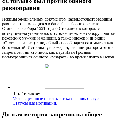
«Стоглав» был против банного
равноправия
Первым официальным документом, засвидетельствовавшим
равные права моющихся в бане, был сборник решений
Стоглавого собора 1551 года («Стоглав»), в котором с
возмущением упоминалось о совместном, «без зазору», мытье
псковских мужчин и женщин, а также иноков и инокинь.
«Стоглав» запрещал подобный способ париться и мыться как
богохульный. Историки утверждают, что инициатором этого
запрета был ни кто иной, как царь Иван Грозный,
насмотревшийся банного «разврата» во время визита в Псков.
Читайте также:
Мотивационные цитаты, высказывания, статусы.
Статусы для мотивации.
Долгая история запретов на общее