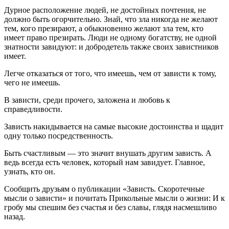
Дурное расположение людей, не достойных почтения, не
должно быть огорчительно. Знай, что зла никогда не желают
тем, кого презирают, а обыкновенно желают зла тем, кто
имеет право презирать. Люди не одному богатству, не одной
знатности завидуют: и добродетель также своих завистников
имеет.
Легче отказаться от того, что имеешь, чем от зависти к тому,
чего не имеешь.
В зависти, среди прочего, заложена и любовь к
справедливости.
Зависть накидывается на самые высокие достоинства и щадит
одну только посредственность.
Быть счастливым — это значит внушать другим зависть. А
ведь всегда есть человек, который нам завидует. Главное,
узнать, кто он.
Сообщить друзьям о публикации «Зависть. Скоротечные
мысли о зависти» и почитать Прикольные мысли о жизни: И к
гробу мы спешим без счастья и без славы, глядя насмешливо
назад.