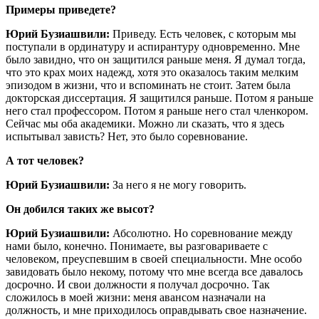
Примеры приведете?
Юрий Бузиашвили:
Приведу. Есть человек, с которым мы
поступали в ординатуру и аспирантуру одновременно. Мне
было завидно, что он защитился раньше меня. Я думал тогда,
что это крах моих надежд, хотя это оказалось таким мелким
эпизодом в жизни, что и вспоминать не стоит. Затем была
докторская диссертация. Я защитился раньше. Потом я раньше
него стал профессором. Потом я раньше него стал членкором.
Сейчас мы оба академики. Можно ли сказать, что я здесь
испытывал зависть? Нет, это было соревнование.
А тот человек?
Юрий Бузиашвили:
За него я не могу говорить.
Он добился таких же высот?
Юрий Бузиашвили:
Абсолютно. Но соревнование между
нами было, конечно. Понимаете, вы разговариваете с
человеком, преуспевшим в своей специальности. Мне особо
завидовать было некому, потому что мне всегда все давалось
досрочно. И свои должности я получал досрочно. Так
сложилось в моей жизни: меня авансом назначали на
должность, и мне приходилось оправдывать свое назначение.