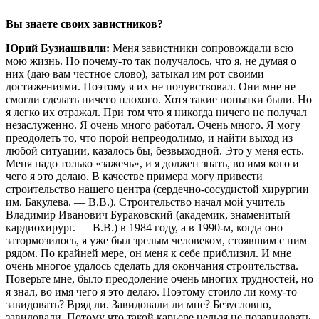
Вы знаете своих завистников?
Юрий Бузиашвили:
Меня завистники сопровождали всю
мою жизнь. Но почему-то так получалось, что я, не думая о
них (даю вам честное слово), затыкал им рот своими
достижениями. Поэтому я их не почувствовал. Они мне не
смогли сделать ничего плохого. Хотя такие попытки были. Но
я легко их отражал. При том что я никогда ничего не получал
незаслуженно. Я очень много работал. Очень много. Я могу
преодолеть то, что порой непреодолимо, и найти выход из
любой ситуации, казалось бы, безвыходной. Это у меня есть.
Меня надо только «зажечь», и я должен знать, во имя кого и
чего я это делаю. В качестве примера могу привести
строительство нашего центра (сердечно-сосудистой хирургии
им. Бакулева. — В.В.). Строительство начал мой учитель
Владимир Иванович Бураковский (академик, знаменитый
кардиохирург. — В.В.) в 1984 году, а в 1990-м, когда оно
затормозилось, я уже был зрелым человеком, стоявшим с ним
рядом. По крайней мере, он меня к себе приблизил. И мне
очень многое удалось сделать для окончания строительства.
Поверьте мне, было преодоление очень многих трудностей, но
я знал, во имя чего я это делаю. Поэтому стоило ли кому-то
завидовать? Вряд ли. Завидовали ли мне? Безусловно,
завидовали. Потому что такой карьере нельзя не позавидовать.