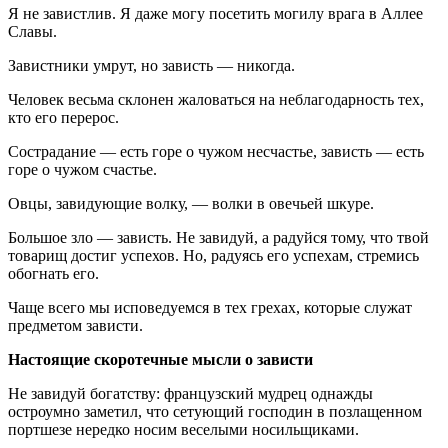
Я не завистлив. Я даже могу посетить могилу врага в Аллее
Славы.
Завистники умрут, но зависть — никогда.
Человек весьма склонен жаловаться на неблагодарность тех,
кто его перерос.
Сострадание — есть горе о чужом несчастье, зависть — есть
горе о чужом счастье.
Овцы, завидующие волку, — волки в овечьей шкуре.
Большое зло — зависть. Не завидуй, а радуйся тому, что твой
товарищ достиг успехов. Но, радуясь его успехам, стремись
обогнать его.
Чаще всего мы исповедуемся в тех грехах, которые служат
предметом зависти.
Настоящие скоротечные мысли о зависти
Не завидуй богатству: французский мудрец однажды
остроумно заметил, что сетующий господин в позлащенном
портшезе нередко носим веселыми носильщиками.