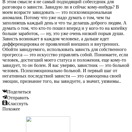
В этом смысле я не самый подходящий собеседник для
разговора о зависти. Завидую ли я сейчас кому-нибудь? В
моем возрасте завидовать — это психоэмоциональная
аномалия. Потому что уже надо думать о том, чем ты
заполняешь каждый день и что ты делаешь доброго людям. А
думать о том, что кто-то пошел вперед и у кого-то на копейку
больше заработок, — ну, это уже очень низкий порыв души.
Зависть возникает в каждом человеке, а дальше идет
дифференцировка ее проявлений внешних и внутренних.
Обойти завидуемого, использовать зависть для собственного
прогресса — это искусство управлять собой. Понимаете, если
человек, достигший моего статуса и положения, еще кому-то
завидует, то он болен. Я вас уверяю, завистник — это больной
человек. Психоэмоционально больной. И первый шаг от
негативных последствий зависти — это самооценка своей
эмоции, признание того, вы завидуете, а значит, уязвимы..
Поделиться
Отправить
Класснуть
Похожее