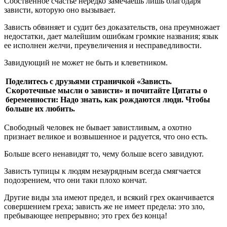
Собственное счастье нередко замечаешь лишь благодаря
зависти, которую оно вызывает.
Зависть обвиняет и судит без доказательств, она преумножает
недостатки, дает малейшим ошибкам громкие названия; язык
ее исполнен желчи, преувеличения и несправедливости.
Завидующий не может не быть и клеветником.
Поделитесь с друзьями страничкой «Зависть.
Скоротечные мысли о зависти» и почитайте Цитаты о
беременности: Надо знать, как рождаются люди. Чтобы
больше их любить.
Свободный человек не бывает завистливым, а охотно
признает великое и возвышенное и радуется, что оно есть.
Больше всего ненавидят то, чему больше всего завидуют.
Зависть тупицы к людям незаурядным всегда смягчается
подозрением, что они таки плохо кончат.
Другие виды зла имеют предел, и всякий грех оканчивается
совершением греха; зависть же не имеет предела: это зло,
пребывающее непрерывно; это грех без конца!