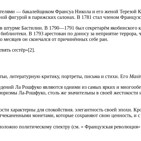
елями — бакалейщиком Франсуа Никола и его женой Терезой Кр
ной фигурой в парижских салонах. В 1781 стал членом Француз
 штурме Бастилии. В 1790—1791 был секретарём якобинского к
иблиотеки. В 1793 арестован по доносу за неприятие террора, ч
ко месяцев он скончался от причинённых себе ран.
ять сестёр»[2].
ьи, литературную критику, портреты, письма и стихи. Его
Maxim
едений Ла Рошфуко являются одними из самых ярких и многоо
форизмы Ла-Рошфуко, столь же значительны в своей жестокости 
сти характерны для спокойствия. элегантность своей эпохи. Кр
отчеканенными монетами, которые сохраняют свою ценность, и с
оложно политическому спектру (см. « Французская революция» ),