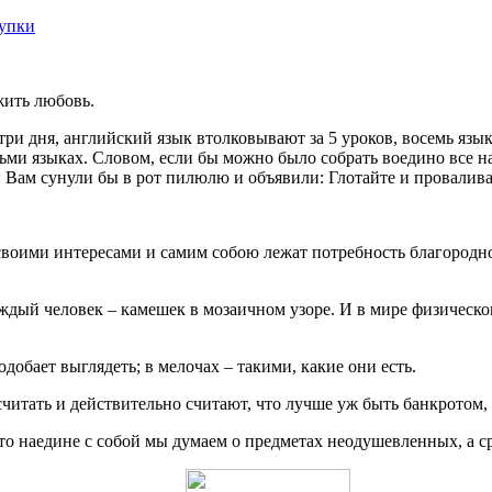
купки
жить любовь.
 три дня, английский язык втолковывают за 5 уроков, восемь я
ьми языках. Словом, если бы можно было собрать воедино все на
то. Вам сунули бы в рот пилюлю и объявили: Глотайте и провалив
воими интересами и самим собою лежат потребность благородной
ждый человек – камешек в мозаичном узоре. И в мире физическом
обает выглядеть; в мелочах – такими, какие они есть.
считать и действительно считают, что лучше уж быть банкротом,
что наедине с собой мы думаем о предметах неодушевленных, а с