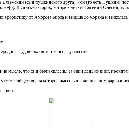
ь Вяземский (сын пушкинского друга), «он (то есть Пушкин) по
а»[6]. В списке авторов, которых читает Евгений Онегин, есть
ю афористику от Амброза Бирса и Ницше до Чорана и Николаса 
ом.
редина – удовольствий и конец – утешения.
на мысль, что они были склеены за один день из книг, прочита
о место в обществе, на которое имеешь право по своим дарования
еловека.