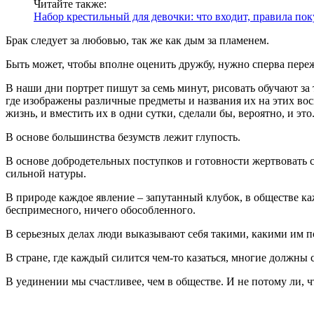
Читайте также:
Набор крестильный для девочки: что входит, правила по
Брак следует за любовью, так же как дым за пламенем.
Быть может, чтобы вполне оценить дружбу, нужно сперва пере
В наши дни портрет пишут за семь минут, рисовать обучают за
где изображены различные предметы и названия их на этих вос
жизнь, и вместить их в одни сутки, сделали бы, вероятно, и э
В основе большинства безумств лежит глупость.
В основе добродетельных поступков и готовности жертвовать с
сильной натуры.
В природе каждое явление – запутанный клубок, в обществе ка
беспримесного, ничего обособленного.
В серьезных делах люди выказывают себя такими, какими им под
В стране, где каждый силится чем-то казаться, многие должны 
В уединении мы счастливее, чем в обществе. И не потому ли, 