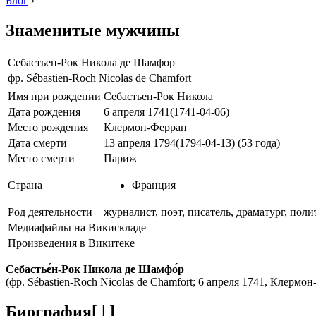
Блог
›
Знаменитые мужчины
Себастьен-Рок Никола де Шамфор
фр. Sébastien-Roch Nicolas de Chamfort
Имя при рождении
Себастьен-Рок Никола
Дата рождения
6 апреля 1741(1741-04-06)
Место рождения
Клермон-Ферран
Дата смерти
13 апреля 1794(1794-04-13) (53 года)
Место смерти
Париж
Страна
Франция
Род деятельности
журналист, поэт, писатель, драматург, пол
Медиафайлы на Викискладе
Произведения в Викитеке
Себастье́н-Рок Никола де Шамфо́р
(фр. Sébastien-Roch Nicolas de Chamfort; 6 апреля 1741, Клер
Биография[ | ]