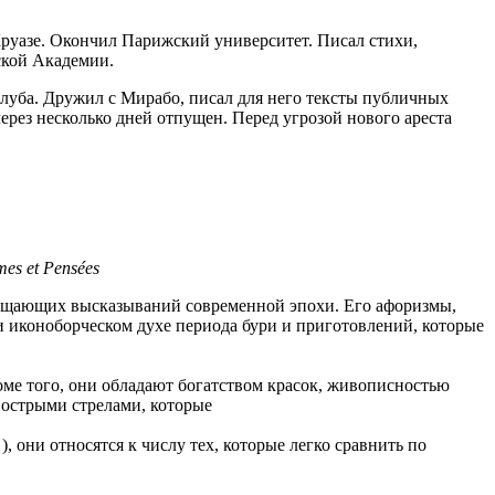
уазе. Окончил Парижский университет. Писал стихи,
ской Академии.
луба. Дружил с Мирабо, писал для него тексты публичных
ерез несколько дней отпущен. Перед угрозой нового ареста
es et Pensées
бещающих высказываний современной эпохи. Его афоризмы,
и иконоборческом духе периода бури и приготовлений, которые
оме того, они обладают богатством красок, живописностью
 острыми стрелами, которые
 они относятся к числу тех, которые легко сравнить по