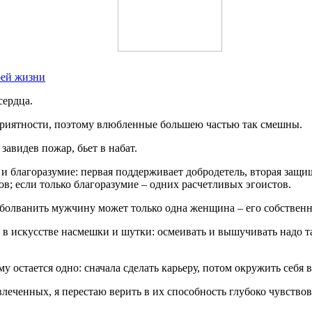
оей жизни
сердца.
 приятности, поэтому влюбленные большею частью так смешны.
завидев пожар, бьет в набат.
и благоразумие: первая поддерживает добродетель, вторая защи
в; если только благоразумие – одних расчетливых эгоистов.
болванить мужчину может только одна женщина – его собственн
 в искусстве насмешки и шутки: осмеивать и вышучивать надо та
му остается одно: сначала сделать карьеру, потом окружить себя 
влеченных, я перестаю верить в их способность глубоко чувствов