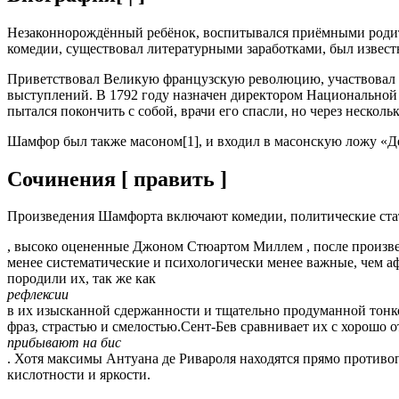
Незаконнорождённый ребёнок, воспитывался приёмными родит
комедии, существовал литературными заработками, был извест
Приветствовал Великую французскую революцию, участвовал в
выступлений. В 1792 году назначен директором Национальной б
пытался покончить с собой, врачи его спасли, но через несколь
Шамфор был также масоном[1], и входил в масонскую ложу «Дев
Сочинения [ править ]
Произведения Шамфорта включают комедии, политические стат
, высоко оцененные Джоном Стюартом Миллем , после произв
менее систематические и психологически менее важные, чем а
породили их, так же как
рефлексии
в их изысканной сдержанности и тщательно продуманной тонко
фраз, страстью и смелостью.Сент-Бев сравнивает их с хорошо 
прибывают на бис
. Хотя максимы Антуана де Ривароля находятся прямо противоп
кислотности и яркости.