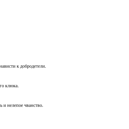
нависти к добродетели.
го клюка.
ь и нелепое чванство.