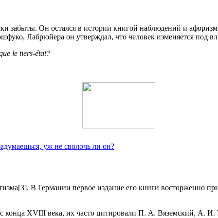
ки забыты. Он остался в истории книгой наблюдений и афоризм
рошфуко, Лабрюйера он утверждал, что человек изменяется под в
que le tiers-état?
задумаешься, уж не сволочь ли он?
изма[3]. В Германии первое издание его книги восторженно пр
 конца XVIII века, их часто цитировали П. А. Вяземский, А. И