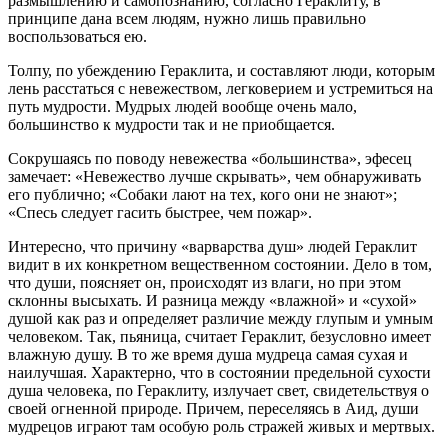
размышлению и самопознанию, согласно Гераклиту, в
принципе дана всем людям, нужно лишь правильно
воспользоваться ею.
Толпу, по убеждению Гераклита, и составляют люди, которым
лень расстаться с невежеством, легковерием и устремиться на
путь мудрости. Мудрых людей вообще очень мало,
большинство к мудрости так и не приобщается.
Сокрушаясь по поводу невежества «большинства», эфесец
замечает: «Невежество лучше скрывать», чем обнаруживать
его публично; «Собаки лают на тех, кого они не знают»;
«Спесь следует гасить быстрее, чем пожар».
Интересно, что причину «варварства душ» людей Гераклит
видит в их конкретном вещественном состоянии. Дело в том,
что души, поясняет он, происходят из влаги, но при этом
склонны высыхать. И разница между «влажной» и «сухой»
душой как раз и определяет различие между глупым и умным
человеком. Так, пьяница, считает Гераклит, безусловно имеет
влажную душу. В то же время душа мудреца самая сухая и
наилучшая. Характерно, что в состоянии предельной сухости
душа человека, по Гераклиту, излучает свет, свидетельствуя о
своей огненной природе. Причем, переселяясь в Аид, души
мудрецов играют там особую роль стражей живых и мертвых.