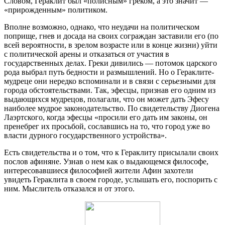
Словом, Гераклит был «полисным» греком, а это значит —
«прирожденным» политиком.
Вполне возможно, однако, что неудачи на политическом
поприще, гнев и досада на своих сограждан заставили его (по
всей вероятности, в зрелом возрасте или в конце жизни) уйти
с политической арены и отказаться от участия в
государственных делах. Греки дивились — потомок царского
рода выбрал путь бедности и размышлений. Но о Гераклите-
мудреце они нередко вспоминали и в связи с серьезными для
города обстоятельствами. Так, эфесцы, признав его одним из
выдающихся мудрецов, полагали, что он может дать Эфесу
наиболее мудрое законодательство. По свидетельству Диогена
Лаэртского, когда эфесцы «просили его дать им законы, он
пренебрег их просьбой, сославшись на то, что город уже во
власти дурного государственного устройства».
Есть свидетельства и о том, что к Гераклиту присылали своих
послов афиняне. Узнав о нем как о выдающемся философе,
интересовавшиеся философией жители Афин захотели
увидеть Гераклита в своем городе, услышать его, поспорить с
ним. Мыслитель отказался и от этого.