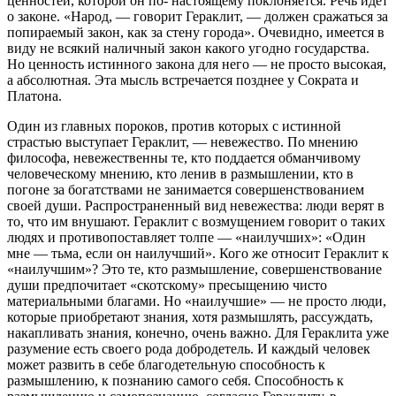
ценностей, которой он по- настоящему поклоняется. Речь идет
о законе. «Народ, — говорит Гераклит, — должен сражаться за
попираемый закон, как за стену города». Очевидно, имеется в
виду не всякий наличный закон какого угодно государства.
Но ценность истинного закона для него — не просто высокая,
а абсолютная. Эта мысль встречается позднее у Сократа и
Платона.
Один из главных пороков, против которых с истинной
страстью выступает Гераклит, — невежество. По мнению
философа, невежественны те, кто поддается обманчивому
человеческому мнению, кто ленив в размышлении, кто в
погоне за богатствами не занимается совершенствованием
своей души. Распространенный вид невежества: люди верят в
то, что им внушают. Гераклит с возмущением говорит о таких
людях и противопоставляет толпе — «наилучших»: «Один
мне — тьма, если он наилучший». Кого же относит Гераклит к
«наилучшим»? Это те, кто размышление, совершенствование
души предпочитает «скотскому» пресыщению чисто
материальными благами. Но «наилучшие» — не просто люди,
которые приобретают знания, хотя размышлять, рассуждать,
накапливать знания, конечно, очень важно. Для Гераклита уже
разумение есть своего рода добродетель. И каждый человек
может развить в себе благодетельную способность к
размышлению, к познанию самого себя. Способность к