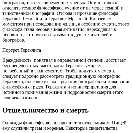
биографов, так и у современных ученых. Они пытались
отделить темное философское учение от не менее темной и
таинственной биографии. Отсюда и прозвище философа –
Гераклит Темный или Гераклит Мрачный. Ключевым
моментом при исследовании жизни, а особенно смерти, этого
философа стала необычайная антипатия, переходящая в
ненависть, которую он вызывает в душах читателей и
биографов.
Портрет Гераклита
Враждебность, понятная в определенной степени, достигает
беспрецедентных высот, когда Гераклит умирает,
погребенный в экскрементах. Чтобы понять эту смерть,
следует подробно рассмотреть традиционную биографию
Гераклита, поскольку важна реакция биографов на толкование
философских трудов Гераклита и их интерпретация для
истинного понимания жизни и подробностей смерти этого
человека-загадки.
Отшельничество и смерть
Однажды философ ушел в горы и стал отшельником. Пищей
ему служили травы и коренья. Некоторые свидетельства