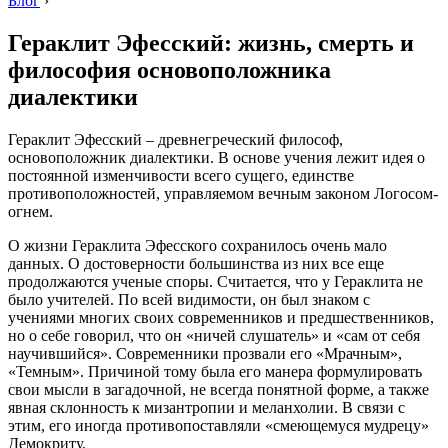
Блог
›
Гераклит Эфесский: жизнь, смерть и
философия основоположника
диалектики
Гераклит Эфесский – древнегреческий философ,
основоположник диалектики. В основе учения лежит идея о
постоянной изменчивости всего сущего, единстве
противоположностей, управляемом вечным законом Логосом-
огнем.
О жизни Гераклита Эфесского сохранилось очень мало
данных. О достоверности большинства из них все еще
продолжаются ученые споры. Считается, что у Гераклита не
было учителей. По всей видимости, он был знаком с
учениями многих своих современников и предшественников,
но о себе говорил, что он «ничей слушатель» и «сам от себя
научившийся». Современники прозвали его «Мрачным»,
«Темным». Причиной тому была его манера формулировать
свои мысли в загадочной, не всегда понятной форме, а также
явная склонность к мизантропии и меланхолии. В связи с
этим, его иногда противопоставляли «смеющемуся мудрецу»
Демокриту.