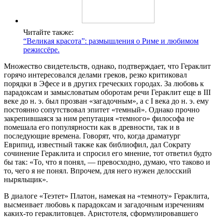
Читайте также:
“Великая красота”: размышления о Риме и любимом
режиссёре.
Множество свидетельств, однако, подтверждает, что Гераклит
горячо интересовался делами греков, резко критиковал
порядки в Эфесе и в других греческих городах. За любовь к
парадоксам и замысловатым оборотам речи Гераклит еще в III
веке до н. э. был прозван «загадочным», а с I века до н. э. ему
постоянно сопутствовал эпитет «темный». Однако прочно
закрепившаяся за ним репутация «темного» философа не
помешала его популярности как в древности, так и в
последующие времена. Говорят, что, когда драматург
Еврипид, известный также как библиофил, дал Сократу
сочинение Гераклита и спросил его мнение, тот ответил будто
бы так: «То, что я понял, — превосходно, думаю, что таково и
то, чего я не понял. Впрочем, для него нужен делосский
ныряльщик».
В диалоге «Теэтет» Платон, намекая на «темноту» Гераклита,
высмеивает любовь к парадоксам и загадочным изречениям
каких-то гераклитовцев. Аристотеля, сформулировавшего