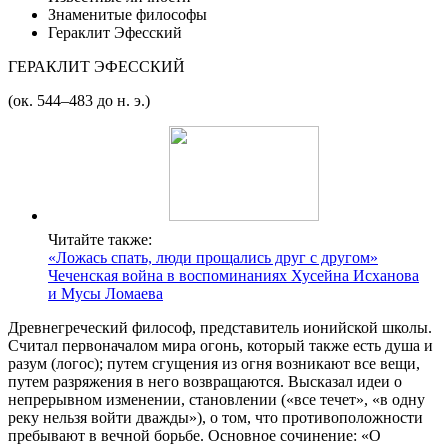
Знаменитые философы
Гераклит Эфесский
ГЕРАКЛИТ ЭФЕССКИЙ
(ок. 544–483 до н. э.)
Читайте также:
«Ложась спать, люди прощались друг с другом»
Чеченская война в воспоминаниях Хусейна Исханова
и Мусы Ломаева
Древнегреческий философ, представитель ионийской школы.
Считал первоначалом мира огонь, который также есть душа и
разум (логос); путем сгущения из огня возникают все вещи,
путем разряжения в него возвращаются. Высказал идеи о
непрерывном изменении, становлении («все течет», «в одну
реку нельзя войти дважды»), о том, что противоположности
пребывают в вечной борьбе. Основное сочинение: «О