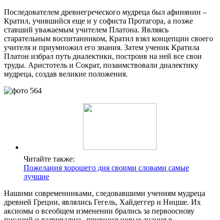
Последователем древнегреческого мудреца был афинянин –
Кратил, учившийся еще и у софиста Протагора, а позже
ставший уважаемым учителем Платона. Являясь
старательным воспитанником, Кратил взял концепции своего
учителя и приумножил его знания. Затем ученик Кратила
Платон избрал путь диалектики, построив на ней все свои
труды. Аристотель и Сократ, позаимствовали диалектику
мудреца, создав великие положения.
Читайте также:
Пожелания хорошего дня своими словами самые
лучшие
Нашими современниками, следовавшими учениям мудреца
древней Греции, являлись Гегель, Хайдеггер и Ницше. Их
аксиомы о всеобщем изменении брались за первооснову
писаний и развивались, привнося новые знания в