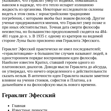
указывают, что Гераклит умер от водянки, обмазавшись
навозом в надежде, что его тепло испарит излишнюю
жидкость из организма. Некоторые исследователи склонны
видеть в этом связь с зороастрийскими традициями
погребения, с которыми якобы был знаком философ. Другие
ученые придерживаются мнения, что Гераклит умер позже и
при иных обстоятельствах. Точная дата смерти философа
неизвестна, но большинство предположений сходятся на 484-
481 годов до н. э. В 1935 г. одному из кратеров на видимой
стороне Луны было присвоено имя Гераклита Эфесского.
Гераклит Эфесский практически не имел последователей;
«гераклитовцами» в большинстве случаев называют людей, в
одностороннем порядке воспринявшим идеи философа.
Наиболее известен Кратил, ставший героем одного из
платоновских диалогов. Доводя мысли Гераклита до абсурда,
он утверждал, что ничего определенного о действительности
сказать нельзя. В античности идеи Гераклита оказали заметное
влияние на учения стоиков, софистов и Платона, а в
дальнейшем и на философскую мысль нового времени.
Гераклит Эфесский
Главная
Известные личности