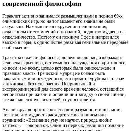
современной философии
Гераклит активно занимался размышлениями в период 69-х
олимпийских игр, но на тот момент его знания не были
актуальны. Нахождение в окружении непонимания,
отдаленном от его мнений и познаний, подвигло мудреца на
отшельничество. Поэтому он покинул Эфес и направился
высоко в горы, в одиночестве развивая гениальные передовые
соображения.
Трактаты о жизни философа, дошедшие до нас, изображают
человека скрытного, остроумного на суждения и критичного
ко всем и ко всему, целью которых были односельчане и
правящая власть. Греческий мудрец не боялся быть
наказанным или осужденным, его прямота «рубила с плеча»
как кинжал, без исключения. Непривычный и
экстраординарный для своего времени человек, оставшийся
непонятым при жизни и оставивший загадку о своей гибели,
все же нашел круг читателей, спустя столетия.
Анализируя вопрос о соответствии разумности и познания,
полагал, что мудрость расходится с всезнанием или
эрудицией: «Всезнание уму не научит, природа любит
таиться», – говорил он. Один из первых, различил познание
чувственности и рациональности, за что признан