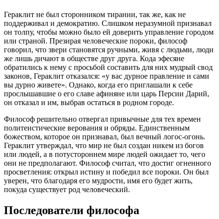
Гераклит не был сторонником тирании, так же, как не
поддерживал и демократию. Слишком неразумной признавал
он толпу, чтобы можно было ей доверить управление городом
или страной. Презирая человеческие пороки, философ
говорил, что звери становятся ручными, живя с людьми, люди
же лишь дичают в обществе друг друга. Кода эфесяне
обратились к нему с просьбой составить для них мудрый свод
законов, Гераклит отказался: «у вас дурное правление и сами
вы дурно живете». Однако, когда его приглашали к себе
прослышавшие о его славе афиняне или царь Персии Дарий,
он отказал и им, выбрав остаться в родном городе.
Философ решительно отвергал привычные для тех времен
политеистические верования и обряды. Единственным
божеством, которое он признавал, был вечный логос-огонь.
Гераклит утверждал, что мир не был создан никем из богов
или людей, а в потустороннем мире людей ожидает то, чего
они не предполагают. Философ считал, что достиг огненного
просветления: открыл истину и победил все пороки. Он был
уверен, что благодаря его мудрости, имя его будет жить,
покуда существует род человеческий.
Последователи философа