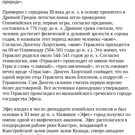
природе».
Примерно с середины III века до н. э. в основу принятого в
Древней Греции летосчисления легло проведение
Олимпийских игр; первые игры, согласно преданию,
состоялись в 776 году до н. э. Древние греки считали, что
человек достигает физической и духовной зрелости к сорока
годам, и называли этот период жизни человека «акме».
Согласно Диогену Лаэртскому, «акме» Гераклита приходится
на 69-ю Олимпиаду (504–501 годы до н. э.). Это значит, что
Гераклит родился около 544–541 годов до н. э. Согласно
этимологии, имя «Гераклит» происходит от имени богини
Геры и слова «славный», «прославленный», то есть означает
нечто вроде «Гераслав». Диоген Лаэртский сообщает, что по
одной версии отца Гераклита звали Блосоном, а подругой —
Гераконтом. Сам Диоген склонен считать первую версию
более достоверной. Все источники единодушно утверждают,
что Гераклит происходил из малоазийского греческого города-
государства Эфеса.
Эфес входил в число двенадцати ионийских полисов и был
основан в XI веке до н. э. Название «Эфес» город получил по
имени одной из мифических амазонок. Эфес располагался в
плодородном районе реки Каистрос, впадающей в
Каистрийский залив (ныне залив Кушада, северо-западнее