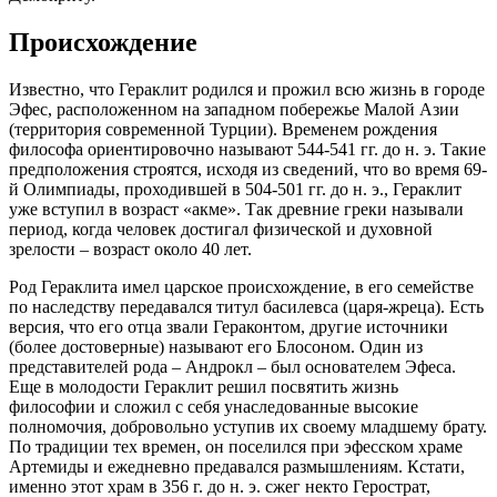
Происхождение
Известно, что Гераклит родился и прожил всю жизнь в городе
Эфес, расположенном на западном побережье Малой Азии
(территория современной Турции). Временем рождения
философа ориентировочно называют 544-541 гг. до н. э. Такие
предположения строятся, исходя из сведений, что во время 69-
й Олимпиады, проходившей в 504-501 гг. до н. э., Гераклит
уже вступил в возраст «акме». Так древние греки называли
период, когда человек достигал физической и духовной
зрелости – возраст около 40 лет.
Род Гераклита имел царское происхождение, в его семействе
по наследству передавался титул басилевса (царя-жреца). Есть
версия, что его отца звали Гераконтом, другие источники
(более достоверные) называют его Блосоном. Один из
представителей рода – Андрокл – был основателем Эфеса.
Еще в молодости Гераклит решил посвятить жизнь
философии и сложил с себя унаследованные высокие
полномочия, добровольно уступив их своему младшему брату.
По традиции тех времен, он поселился при эфесском храме
Артемиды и ежедневно предавался размышлениям. Кстати,
именно этот храм в 356 г. до н. э. сжег некто Герострат,