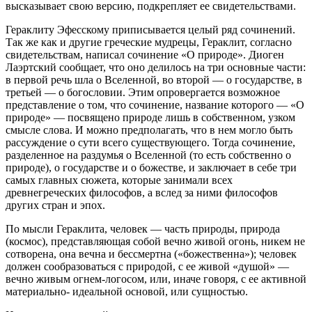
высказывает свою версию, подкрепляет ее свидетельствами.
Гераклиту Эфесскому приписывается целый ряд сочинений.
Так же как и другие греческие мудрецы, Гераклит, согласно
свидетельствам, написал сочинение «О природе». Диоген
Лаэртский сообщает, что оно делилось на три основные части:
в первой речь шла о Вселенной, во второй — о государстве, в
третьей — о богословии. Этим опровергается возможное
представление о том, что сочинение, название которого — «О
природе» — посвящено природе лишь в собственном, узком
смысле слова. И можно предполагать, что в нем могло быть
рассуждение о сути всего существующего. Тогда сочинение,
разделенное на раздумья о Вселенной (то есть собственно о
природе), о государстве и о божестве, и заключает в себе три
самых главных сюжета, которые занимали всех
древнегреческих философов, а вслед за ними философов
других стран и эпох.
По мысли Гераклита, человек — часть природы, природа
(космос), представляющая собой вечно живой огонь, никем не
сотворена, она вечна и бессмертна («божественна»); человек
должен сообразоваться с природой, с ее живой «душой» —
вечно живым огнем-логосом, или, иначе говоря, с ее активной
материально- идеальной основой, или сущностью.