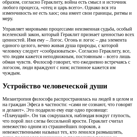
образом, согласно Гераклиту, война есть смысл и источник
любого процесса, «отец и царь всего». Однако вся эта
изменчивость не есть хаос; она имеет свои границы, ритмы и
меру.
Управляет мировыми процессами неизменная судьба, особый
вселенский закон, который Гераклит признает ценностью всех
ценностей. Имя ему – Логос. Огонь и логос – два элемента
единого целого, вечно живая душа природы, с которой
человеку следует «сообразоваться». Согласно Гераклиту, все,
что людям кажется неподвижным, постоянным – всего лишь
обман чувств. Философ говорит, что ежедневно встречаясь с
логосом, люди враждуют с ним; истинное кажется им
чуждым.
Устройство человеческой души
Мизантропия философа распространялась на людей в целом и
на граждан Эфеса в частности: «сами не сознают, что говорят
и делают». Это подарило ему еще одно прозвище:
«Плачущий». Он так сокрушался, наблюдая вокруг глупость,
что порой лил слезы бессильной ярости. Гераклит считал
невежество одним из страшнейших пороков, а
невежественными называл тех, кто ленился размышлять,