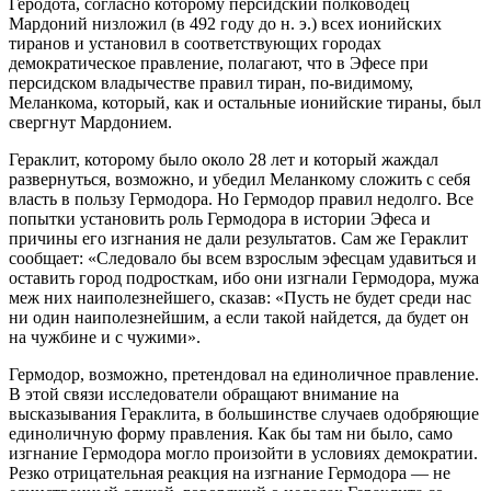
Геродота, согласно которому персидский полководец
Мардоний низложил (в 492 году до н. э.) всех ионийских
тиранов и установил в соответствующих городах
демократическое правление, полагают, что в Эфесе при
персидском владычестве правил тиран, по-видимому,
Меланкома, который, как и остальные ионийские тираны, был
свергнут Мардонием.
Гераклит, которому было около 28 лет и который жаждал
развернуться, возможно, и убедил Меланкому сложить с себя
власть в пользу Гермодора. Но Гермодор правил недолго. Все
попытки установить роль Гермодора в истории Эфеса и
причины его изгнания не дали результатов. Сам же Гераклит
сообщает: «Следовало бы всем взрослым эфесцам удавиться и
оставить город подросткам, ибо они изгнали Гермодора, мужа
меж них наиполезнейшего, сказав: «Пусть не будет среди нас
ни один наиполезнейшим, а если такой найдется, да будет он
на чужбине и с чужими».
Гермодор, возможно, претендовал на единоличное правление.
В этой связи исследователи обращают внимание на
высказывания Гераклита, в большинстве случаев одобряющие
единоличную форму правления. Как бы там ни было, само
изгнание Гермодора могло произойти в условиях демократии.
Резко отрицательная реакция на изгнание Гермодора — не