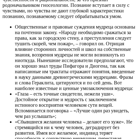
родоначальником гносеологии. Познание вступает в силу с
чувствами, но чувства не дают глубокой характеристики
познанию, познаваемому следует обрабатываться умом.
Общественные и правовые суждения мудреца основаны
на почтении закону. «Народу необходимо сражаться за
права, как за городскую стену, а преступления следует
тушить скорей, чем пожар», – говорил он. Отрицая
влияние сторонних личностей и школ на собственные
знания, воззрения мудрецы не могли возникнуть из
ниоткуда. Нынешние исследователи предполагают, что
он хорошо знал труды Пифагора и Диогена, так как
написанные им трактаты отражают понятия, введенные
в науку данными древнегреческими мудрецами. Фразы
и слова Гераклита, цитируются и по сей день. Вот
наиболее известные и ценные умозаключения мудреца:
«Глаза – есть точные свидетели, нежели уши».
Достойное открытие и мудрость с заключением
истинного восприятия человеком сути вещей.
Вспоминается поговорка – «Лучше один раз увидеть,
чем раз услышать»;
«Сбывшиеся желания человека – делают его хуже». Не
стремящийся ни к чему человек, деградирует без
развития. Имея все желаемое, индивид теряет
способность к сочувствию неимущим, переставая