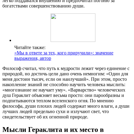
легко поддавался внушению и предпочитал погоню за
богатствами совершенствованию души.
Читайте также:
«Мы в ответе за тех, кого приручили»: значение
выражения, автор
Философ считал, что путь к мудрости лежит через единение с
природой, но достичь цели дано очень немногим: «Один для
меня достоин тысяч, если он наилучший». При этом, просто
накопление знаний не способно научить человека мыслить:
«многознание не научает уму». «Варварство» человеческих
душ Гераклит объясняет весьма просто: они парообразны и
подпитываются теплом вселенского огня. По мнению
философа, души плохих людей содержат много влаги, а души
лучших людей предельно сухи и излучают свет, что
свидетельствует об их огненной природе.
Мысли Гераклита и их место в