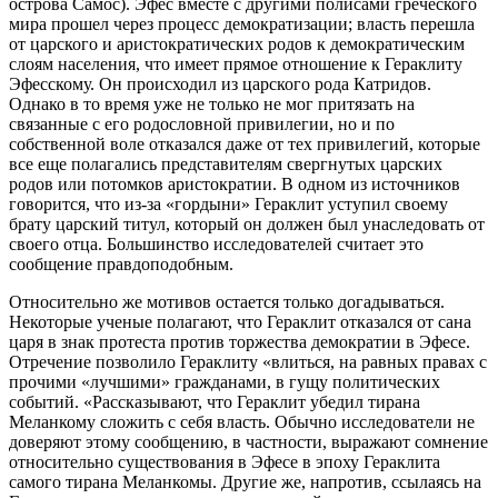
острова Самос). Эфес вместе с другими полисами греческого
мира прошел через процесс демократизации; власть перешла
от царского и аристократических родов к демократическим
слоям населения, что имеет прямое отношение к Гераклиту
Эфесскому. Он происходил из царского рода Катридов.
Однако в то время уже не только не мог притязать на
связанные с его родословной привилегии, но и по
собственной воле отказался даже от тех привилегий, которые
все еще полагались представителям свергнутых царских
родов или потомков аристократии. В одном из источников
говорится, что из-за «гордыни» Гераклит уступил своему
брату царский титул, который он должен был унаследовать от
своего отца. Большинство исследователей считает это
сообщение правдоподобным.
Относительно же мотивов остается только догадываться.
Некоторые ученые полагают, что Гераклит отказался от сана
царя в знак протеста против торжества демократии в Эфесе.
Отречение позволило Гераклиту «влиться, на равных правах с
прочими «лучшими» гражданами, в гущу политических
событий. «Рассказывают, что Гераклит убедил тирана
Меланкому сложить с себя власть. Обычно исследователи не
доверяют этому сообщению, в частности, выражают сомнение
относительно существования в Эфесе в эпоху Гераклита
самого тирана Меланкомы. Другие же, напротив, ссылаясь на