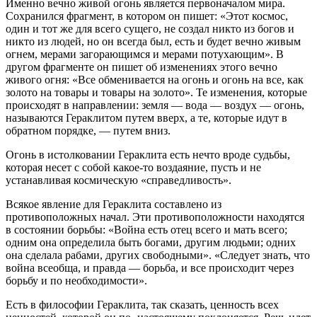
Именно вечно живой огонь является первоначалом мира.
Сохранился фрагмент, в котором он пишет: «Этот космос,
один и тот же для всего сущего, не создал никто из богов и
никто из людей, но он всегда был, есть и будет вечно живым
огнем, мерами загорающимся и мерами потухающим». В
другом фрагменте он пишет об изменениях этого вечно
живого огня: «Все обменивается на огонь и огонь на все, как
золото на товары и товары на золото». Те изменения, которые
происходят в направлении: земля — вода — воздух — огонь,
называются Гераклитом путем вверх, а те, которые идут в
обратном порядке, — путем вниз.
Огонь в истолковании Гераклита есть нечто вроде судьбы,
которая несет с собой какое-то воздаяние, пусть и не
устанавливая космическую «справедливость».
Всякое явление для Гераклита составлено из
противоположных начал. Эти противоположности находятся
в состоянии борьбы: «Война есть отец всего и мать всего;
одним она определила быть богами, другим людьми; одних
она сделала рабами, других свободными». «Следует знать, что
война всеобща, и правда — борьба, и все происходит через
борьбу и по необходимости».
Есть в философии Гераклита, так сказать, ценность всех