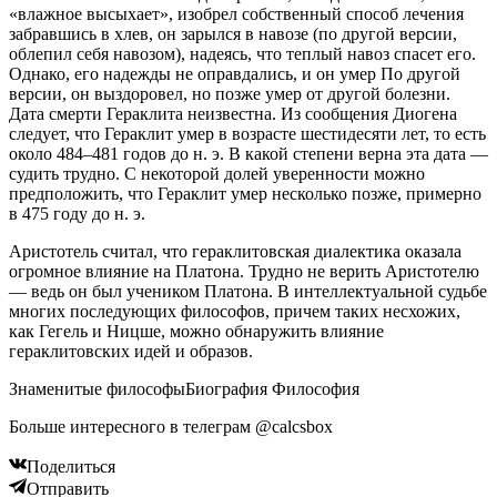
«влажное высыхает», изобрел собственный способ лечения
забравшись в хлев, он зарылся в навозе (по другой версии,
облепил себя навозом), надеясь, что теплый навоз спасет его.
Однако, его надежды не оправдались, и он умер По другой
версии, он выздоровел, но позже умер от другой болезни.
Дата смерти Гераклита неизвестна. Из сообщения Диогена
следует, что Гераклит умер в возрасте шестидесяти лет, то есть
около 484–481 годов до н. э. В какой степени верна эта дата —
судить трудно. С некоторой долей уверенности можно
предположить, что Гераклит умер несколько позже, примерно
в 475 году до н. э.
Аристотель считал, что гераклитовская диалектика оказала
огромное влияние на Платона. Трудно не верить Аристотелю
— ведь он был учеником Платона. В интеллектуальной судьбе
многих последующих философов, причем таких несхожих,
как Гегель и Ницше, можно обнаружить влияние
гераклитовских идей и образов.
Знаменитые философыБиография Философия
Больше интересного в телеграм @calcsbox
Поделиться
Отправить