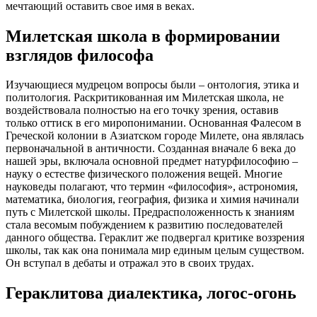
мечтающий оставить свое имя в веках.
Милетская школа в формировании
взглядов философа
Изучающиеся мудрецом вопросы были – онтология, этика и
политология. Раскритикованная им Милетская школа, не
воздействовала полностью на его точку зрения, оставив
только оттиск в его миропонимании. Основанная Фалесом в
Греческой колонии в Азиатском городе Милете, она являлась
первоначальной в античности. Созданная вначале 6 века до
нашей эры, включала основной предмет натурфилософию –
науку о естестве физического положения вещей. Многие
науковеды полагают, что термин «философия», астрономия,
математика, биология, география, физика и химия начинали
путь с Милетской школы. Предрасположенность к знаниям
стала весомым побуждением к развитию последователей
данного общества. Гераклит же подвергал критике воззрения
школы, так как она понимала мир единым целым существом.
Он вступал в дебаты и отражал это в своих трудах.
Гераклитова диалектика, логос-огонь