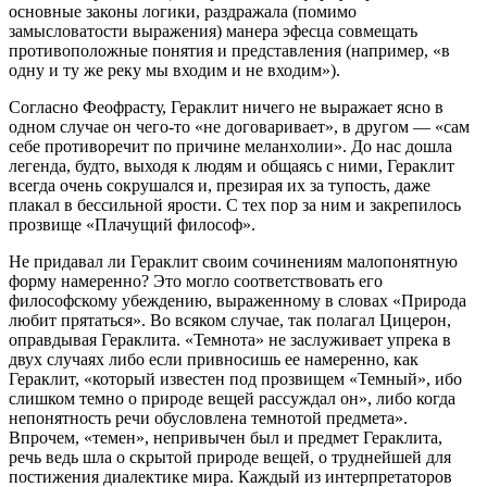
основные законы логики, раздражала (помимо
замысловатости выражения) манера эфесца совмещать
противоположные понятия и представления (например, «в
одну и ту же реку мы входим и не входим»).
Согласно Феофрасту, Гераклит ничего не выражает ясно в
одном случае он чего-то «не договаривает», в другом — «сам
себе противоречит по причине меланхолии». До нас дошла
легенда, будто, выходя к людям и общаясь с ними, Гераклит
всегда очень сокрушался и, презирая их за тупость, даже
плакал в бессильной ярости. С тех пор за ним и закрепилось
прозвище «Плачущий философ».
Не придавал ли Гераклит своим сочинениям малопонятную
форму намеренно? Это могло соответствовать его
философскому убеждению, выраженному в словах «Природа
любит прятаться». Во всяком случае, так полагал Цицерон,
оправдывая Гераклита. «Темнота» не заслуживает упрека в
двух случаях либо если привносишь ее намеренно, как
Гераклит, «который известен под прозвищем «Темный», ибо
слишком темно о природе вещей рассуждал он», либо когда
непонятность речи обусловлена темнотой предмета».
Впрочем, «темен», непривычен был и предмет Гераклита,
речь ведь шла о скрытой природе вещей, о труднейшей для
постижения диалектике мира. Каждый из интерпретаторов