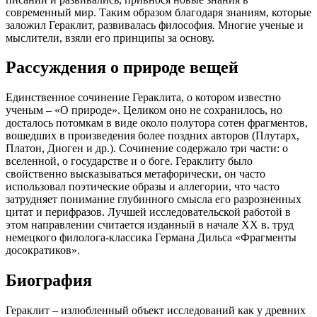
современный мир. Таким образом благодаря знаниям, которые
заложил Гераклит, развивалась философия. Многие ученые и
мыслители, взяли его принципы за основу.
Рассуждения о природе вещей
Единственное сочинение Гераклита, о котором известно
ученым – «О природе». Целиком оно не сохранилось, но
досталось потомкам в виде около полутора сотен фрагментов,
вошедших в произведения более поздних авторов (Плутарх,
Платон, Диоген и др.). Сочинение содержало три части: о
вселенной, о государстве и о боге. Гераклиту было
свойственно высказываться метафорически, он часто
использовал поэтические образы и аллегории, что часто
затрудняет понимание глубинного смысла его разрозненных
цитат и перифразов. Лучшей исследовательской работой в
этом направлении считается изданный в начале XX в. труд
немецкого филолога-классика Германа Дильса «Фрагменты
досократиков».
Биография
Гераклит – излюбленный объект исследований как у древних