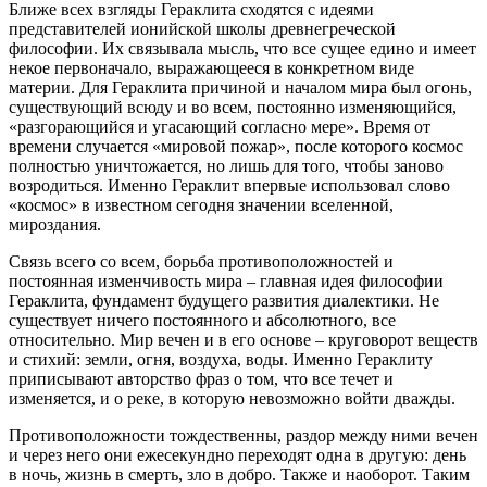
Ближе всех взгляды Гераклита сходятся с идеями
представителей ионийской школы древнегреческой
философии. Их связывала мысль, что все сущее едино и имеет
некое первоначало, выражающееся в конкретном виде
материи. Для Гераклита причиной и началом мира был огонь,
существующий всюду и во всем, постоянно изменяющийся,
«разгорающийся и угасающий согласно мере». Время от
времени случается «мировой пожар», после которого космос
полностью уничтожается, но лишь для того, чтобы заново
возродиться. Именно Гераклит впервые использовал слово
«космос» в известном сегодня значении вселенной,
мироздания.
Связь всего со всем, борьба противоположностей и
постоянная изменчивость мира – главная идея философии
Гераклита, фундамент будущего развития диалектики. Не
существует ничего постоянного и абсолютного, все
относительно. Мир вечен и в его основе – круговорот веществ
и стихий: земли, огня, воздуха, воды. Именно Гераклиту
приписывают авторство фраз о том, что все течет и
изменяется, и о реке, в которую невозможно войти дважды.
Противоположности тождественны, раздор между ними вечен
и через него они ежесекундно переходят одна в другую: день
в ночь, жизнь в смерть, зло в добро. Также и наоборот. Таким