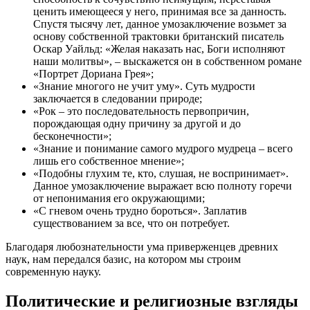
ценить имеющееся у него, принимая все за данность.
Спустя тысячу лет, данное умозаключение возьмет за
основу собственной трактовки британский писатель
Оскар Уайльд: «Желая наказать нас, Боги исполняют
наши молитвы», – выскажется он в собственном романе
«Портрет Дориана Грея»;
«Знание многого не учит уму». Суть мудрости
заключается в следовании природе;
«Рок – это последовательность первопричин,
порождающая одну причину за другой и до
бесконечности»;
«Знание и понимание самого мудрого мудреца – всего
лишь его собственное мнение»;
«Подобны глухим те, кто, слушая, не воспринимает».
Данное умозаключение выражает всю полноту горечи
от непонимания его окружающими;
«С гневом очень трудно бороться». Заплатив
существованием за все, что он потребует.
Благодаря любознательности ума приверженцев древних
наук, нам передался базис, на котором мы строим
современную науку.
Политические и религиозные взгляды