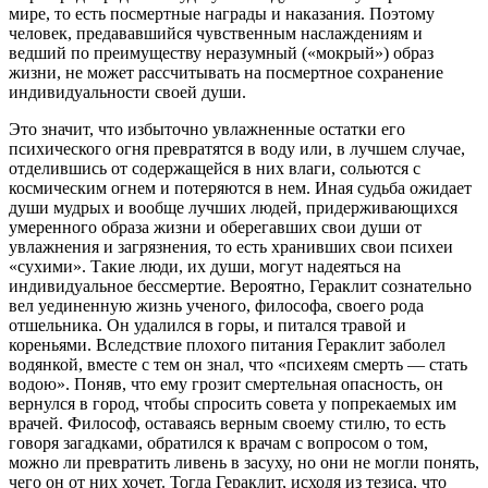
мире, то есть посмертные награды и наказания. Поэтому
человек, предававшийся чувственным наслаждениям и
ведший по преимуществу неразумный («мокрый») образ
жизни, не может рассчитывать на посмертное сохранение
индивидуальности своей души.
Это значит, что избыточно увлажненные остатки его
психического огня превратятся в воду или, в лучшем случае,
отделившись от содержащейся в них влаги, сольются с
космическим огнем и потеряются в нем. Иная судьба ожидает
души мудрых и вообще лучших людей, придерживающихся
умеренного образа жизни и оберегавших свои души от
увлажнения и загрязнения, то есть хранивших свои психеи
«сухими». Такие люди, их души, могут надеяться на
индивидуальное бессмертие. Вероятно, Гераклит сознательно
вел уединенную жизнь ученого, философа, своего рода
отшельника. Он удалился в горы, и питался травой и
кореньями. Вследствие плохого питания Гераклит заболел
водянкой, вместе с тем он знал, что «психеям смерть — стать
водою». Поняв, что ему грозит смертельная опасность, он
вернулся в город, чтобы спросить совета у попрекаемых им
врачей. Философ, оставаясь верным своему стилю, то есть
говоря загадками, обратился к врачам с вопросом о том,
можно ли превратить ливень в засуху, но они не могли понять,
чего он от них хочет. Тогда Гераклит, исходя из тезиса, что