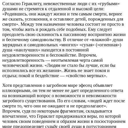
Согласно Гераклиту, невежественные люди с их «грубыми»
душами не стремятся к отдаленной и высокой цели:
«Родившись, они жаждут жизни и тем самым смерти, вернее
же сказать, успокоения, и оставляют детей, порожденных для
смерти». Между тем назначение человека состоит не просто в
том, чтобы жить и рождать себе подобных. Ему следует
преодолеть свою склонность к пассивному восприятию жизни
и беспечному самодовольству. В отличие от «влажной» души
заурядных и самодовольных «многих» «сухая» («огненная»)
душа «наилучших» находится в постоянной
неудовлетворенности и беспокойстве. Впрочем,
неудовлетворенность — неотъемлемая черта самой
человеческой жизни. «Людям не стало бы лучше, если бы
исполнились все их желания». Жизнь не знает покоя и
отдыха; покой и бездействие — «свойство мертвых».
Хотя представления о загробном мире эфесец объявляет
иллюзорными, он тем не менее не дает определенного ответа
на возникающий вопрос о возможности и невозможности
загробного существования. По его словам, «людей ждет после
смерти то, чего они не ожидают и не предполагают».
Впрочем, судя по некоторым фрагментам, складывается
впечатление, что Гераклит придерживался веры, по которой
человек своим поведением и образом жизни в посюстороннем
мире предопределяет судьбу своей души в потустороннем