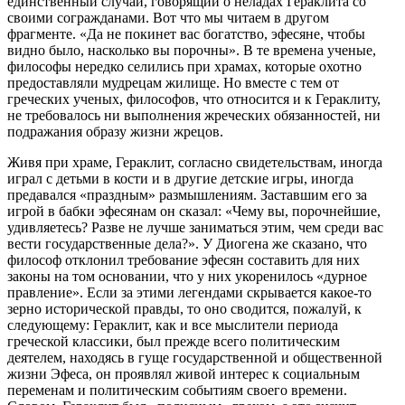
единственный случай, говорящий о неладах Гераклита со
своими согражданами. Вот что мы читаем в другом
фрагменте. «Да не покинет вас богатство, эфесяне, чтобы
видно было, насколько вы порочны». В те времена ученые,
философы нередко селились при храмах, которые охотно
предоставляли мудрецам жилище. Но вместе с тем от
греческих ученых, философов, что относится и к Гераклиту,
не требовалось ни выполнения жреческих обязанностей, ни
подражания образу жизни жрецов.
Живя при храме, Гераклит, согласно свидетельствам, иногда
играл с детьми в кости и в другие детские игры, иногда
предавался «праздным» размышлениям. Заставшим его за
игрой в бабки эфесянам он сказал: «Чему вы, порочнейшие,
удивляетесь? Разве не лучше заниматься этим, чем среди вас
вести государственные дела?». У Диогена же сказано, что
философ отклонил требование эфесян составить для них
законы на том основании, что у них укоренилось «дурное
правление». Если за этими легендами скрывается какое-то
зерно исторической правды, то оно сводится, пожалуй, к
следующему: Гераклит, как и все мыслители периода
греческой классики, был прежде всего политическим
деятелем, находясь в гуще государственной и общественной
жизни Эфеса, он проявлял живой интерес к социальным
переменам и политическим событиям своего времени.