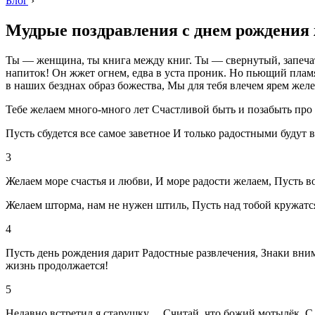
Блог
›
Мудрые поздравления с днем рождения
Ты — женщина, ты книга между книг. Ты — свернутый, запечат
напиток! Он жжет огнем, едва в уста проник. Но пьющий плам
в наших безднах образ божества, Мы для тебя влечем ярем желе
Тебе желаем много-много лет Счастливой быть и позабыть про 
Пусть сбудется все самое заветное И только радостными будут в
3
Желаем море счастья и любви, И море радости желаем, Пусть в
Желаем шторма, нам не нужен штиль, Пусть над тобой кружатся
4
Пусть день рождения дарит Радостные развлечения, Знаки вни
жизнь продолжается!
5
Недавно встретил я старушку… Считай, что божий мотылёк. С не