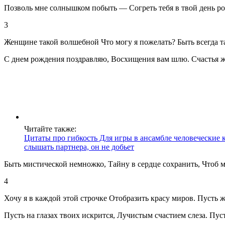
Позволь мне солнышком побыть — Согреть тебя в твой день рож
3
Женщине такой волшебной Что могу я пожелать? Быть всегда та
С днем рождения поздравляю, Восхищения вам шлю. Счастья же
Читайте также:
Цитаты про гибкость Для игры в ансамбле человеческие 
слышать партнера, он не добьет
Быть мистической немножко, Тайну в сердце сохранить, Чтоб м
4
Хочу я в каждой этой строчке Отобразить красу миров. Пусть ж
Пусть на глазах твоих искрится, Лучистым счастием слеза. Пуст