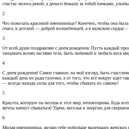
счастье лилось рекой, а деньги бежали за тобой пачками, улыб
2
Что пожелать красивой имениннице? Конечно, чтобы она была 
очага, в детской — доброй волшебницей, а в мужском сердце –
3
От всей души поздравляю с днем рождения. Пусть каждый прож
танцевать всеми частями тела, быть любимой и любить весь ми
4
С днем рождения! Самое главное, на мой взгляд, быть счастливы
каждый день не ради галочки, а от того, что всё вокруг идет та
— всегда находи силы для того, чтобы сбывать их самому!
5
Красота, которую ты несешь в этот мир, неповторима. Будь вс
мечты начнут сбываться! Удачи, веселья и энергии для свершен
6
Милая именинница, желаю тебе побольше маленьких женских ра