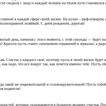
ка не сходила с лица и каждый человек на твоем пути становился
главной в каждой сфере своей жизни. На кухне – шеф-поваром, 
 полноправной хозяйкой. С днём рождения, дорогая!
итый день, начиная с этого момента, с этой секунды — будет н
р! Красота пусть станет синонимом отражений в зеркалах, а ра
м. Счастье у каждого своё, поэтому пусть в твоей жизни будет в
к, как надо, что все вокруг так, как хочется именно тебе. Пусть 
егда такой же очаровательной и головокружительной! Пусть тобо
ия подвигов!
достей, которые складываются в большую мозаику счастья. Пус