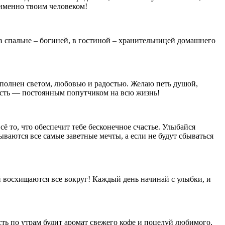
 именно твоим человеком!
в спальне – богиней, в гостиной – хранительницей домашнего
аполнен светом, любовью и радостью. Желаю петь душой,
дость — постоянным попутчиком на всю жизнь!
сё то, что обеспечит тебе бесконечное счастье. Улыбайся
сбываются все самые заветные мечты, а если не будут сбываться
й восхищаются все вокруг! Каждый день начинай с улыбки, и
ть по утрам будит аромат свежего кофе и поцелуй любимого,