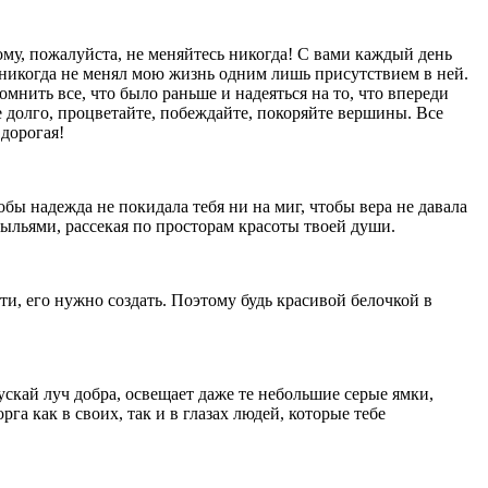
ому, пожалуйста, не меняйтесь никогда! С вами каждый день
 никогда не менял мою жизнь одним лишь присутствием в ней.
омнить все, что было раньше и надеяться на то, что впереди
е долго, процветайте, побеждайте, покоряйте вершины. Все
 дорогая!
бы надежда не покидала тебя ни на миг, чтобы вера не давала
рыльями, рассекая по просторам красоты твоей души.
и, его нужно создать. Поэтому будь красивой белочкой в
ускай луч добра, освещает даже те небольшие серые ямки,
га как в своих, так и в глазах людей, которые тебе