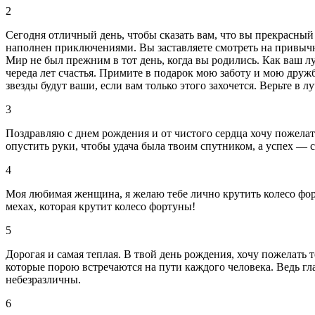
2
Сегодня отличный день, чтобы сказать вам, что вы прекрасный
наполнен приключениями. Вы заставляете смотреть на привычн
Мир не был прежним в тот день, когда вы родились. Как ваш луч
череда лет счастья. Примите в подарок мою заботу и мою дружб
звезды будут ваши, если вам только этого захочется. Верьте в л
3
Поздравляю с днем рождения и от чистого сердца хочу пожелать
опустить руки, чтобы удача была твоим спутником, а успех — 
4
Моя любимая женщина, я желаю тебе лично крутить колесо форт
мехах, которая крутит колесо фортуны!
5
Дорогая и самая теплая. В твой день рождения, хочу пожелать 
которые порою встречаются на пути каждого человека. Ведь глав
небезразличны.
6