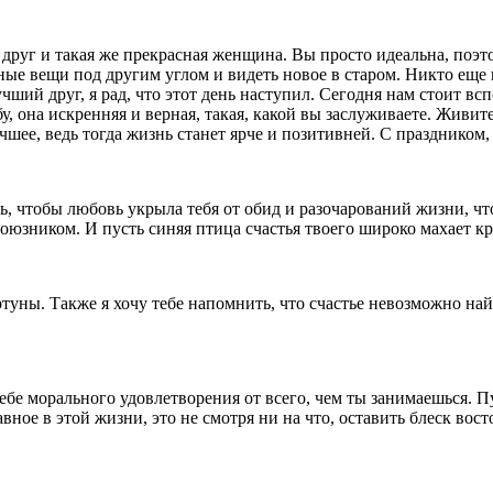
 друг и такая же прекрасная женщина. Вы просто идеальна, поэт
ые вещи под другим углом и видеть новое в старом. Никто еще
ший друг, я рад, что этот день наступил. Сегодня нам стоит всп
у, она искренняя и верная, такая, какой вы заслуживаете. Живит
учшее, ведь тогда жизнь станет ярче и позитивней. С праздником,
, чтобы любовь укрыла тебя от обид и разочарований жизни, что
союзником. И пусть синяя птица счастья твоего широко махает к
уны. Также я хочу тебе напомнить, что счастье невозможно найт
тебе морального удовлетворения от всего, чем ты занимаешься. П
ное в этой жизни, это не смотря ни на что, оставить блеск востор