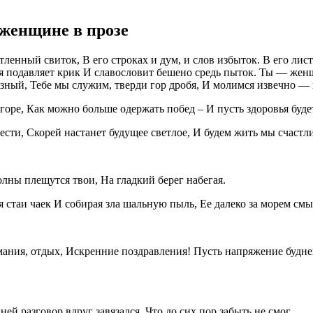
 женщине в прозе
ленный свиток, В его строках и дум, и слов избыток. В его л
я подавляет крик И славословит бешено средь пыток. Ты — женщ
зный, Тебе мы служим, тверди гор дробя, И молимся извечно — н
горе, Как можно больше одержать побед – И пусть здоровья буде
ести, Скорей настанет будущее светлое, И будем жить мы счастли
олны плещутся твои, На гладкий берег набегая.
 стаи чаек И собирая зла шальную пыль, Ее далеко за морем смы
мания, отдых, Искренние поздравления! Пусть напряжение будн
й разговор вдруг завязался, Что до сих пор забыть не смог.