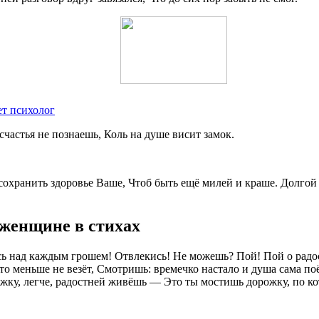
ет психолог
частья не познаешь, Коль на душе висит замок.
охранить здоровье Ваше, Чтоб быть ещё милей и краше. Долгой
 женщине в стихах
сь над каждым грошем! Отвлекись! Не можешь? Пой! Пой о радост
о-то меньше не везёт, Смотришь: времечко настало и душа сама п
ножку, легче, радостней живёшь — Это ты мостишь дорожку, по к