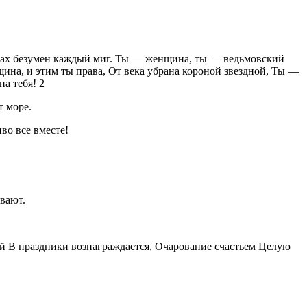
истах безумен каждый миг. Ты — женщина, ты — ведьмовский
ина, и этим ты права, От века убрана короной звездной, Ты —
а тебя! 2
т море.
во все вместе!
вают.
ей В праздники вознаграждается, Очарование счастьем Целую