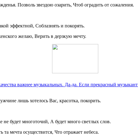
денья. Позволь звездою озарить, Чтоб оградить от сожаления.
кой эффектной, Соблазнять и покорять.
нского желаю, Верить в дерзкую мечту.
качества важнее музыкальных. Да-да. Если прекрасный музыкант 
ужчине лишь хотелось Вас, красотка, покорить.
е не будет многоточий, А будет много светлых слов.
ь та мечта осуществится, Что отражает небеса.