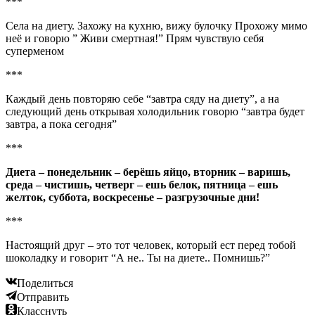
***
Села на диету. Захожу на кухню, вижу булочку Прохожу мимо
неё и говорю ” Живи смертная!” Прям чувствую себя
суперменом
***
Каждый день повторяю себе “завтра сяду на диету”, а на
следующий день открывая холодильник говорю “завтра будет
завтра, а пока сегодня”
***
Диета – понедельник – берёшь яйцо, вторник – варишь,
среда – чистишь, четверг – ешь белок, пятница – ешь
желток, суббота, воскресенье – разгрузочные дни!
***
Настоящий друг – это тот человек, который ест перед тобой
шоколадку и говорит “А не.. Ты на диете.. Помнишь?”
Поделиться
Отправить
Класснуть