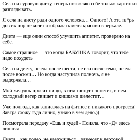
Села на суровую диету, теперь позволяю себе только картинки
разглядывать.
Я села на диету ради одного человека… Одного! А эта тв*рь
до сих пор не хочет отображать меня красиво в зеркале.
Диета — еще один способ улучшить аппетит, проверено на
себе.
Самое страшное — это когда БАБУШКА говорит, что тебе
надо похудеть
Села на диету, не ела после шести, не ела после семи, не ела
после восьми… Но когда наступила полночь, я не
выдержала…
Мой желудок просит пищи, в нем танцует аппетит, в нем
холодный ветер свищет и кишками шелестит…
Уже полгода, как записалась на фитнес и никакого прогресса!
Завтра схожу туда лично, узнаю в чем дело.))
Посмотрела передачу «Ешь и худей» Поняла, что «Д» здесь
лишняя…
Диета – как родео, не удержишься – разнесет к чертовой