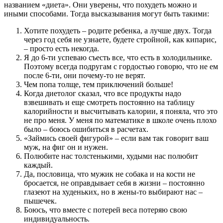
названием «диета». Они уверены, что похудеть можно и
иными способами. Тогда высказывания могут быть такими:
Хотите похудеть – родите ребенка, а лучше двух. Тогда
через год себя не узнаете, будете стройной, как кипарис,
– просто есть некогда.
Я до 6-ти успеваю съесть все, что есть в холодильнике.
Поэтому всегда подругам с гордостью говорю, что не ем
после 6-ти, они почему-то не верят.
Чем попа толще, тем приключений больше!
Когда диетолог сказал, что все продукты надо
взвешивать и еще смотреть постоянно на таблицу
калорийности и высчитывать калории, я поняла, что это
не про меня. У меня по математике в школе очень плохо
было – боюсь ошибиться в расчетах.
«Займись своей фигурой» – если вам так говорит ваш
муж, на фиг он и нужен.
Полюбите нас толстенькими, худыми нас полюбит
каждый.
Да, пословица, что мужик не собака и на кости не
бросается, не оправдывает себя в жизни – постоянно
глазеют на худеньких, но в жены-то выбирают нас –
пышечек.
Боюсь, что вместе с потерей веса потеряю свою
индивидуальность.