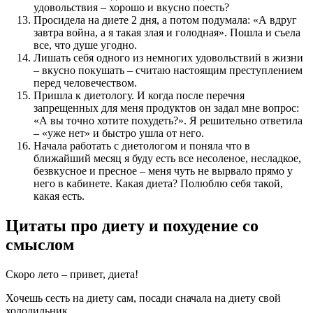
удовольствия – хорошо и вкусно поесть?
Просидела на диете 2 дня, а потом подумала: «А вдруг
завтра война, а я такая злая и голодная». Пошла и съела
все, что душе угодно.
Лишать себя одного из немногих удовольствий в жизни
– вкусно покушать – считаю настоящим преступлением
перед человечеством.
Пришла к диетологу. И когда после перечня
запрещенных для меня продуктов он задал мне вопрос:
«А вы точно хотите похудеть?». Я решительно ответила
– «уже нет» и быстро ушла от него.
Начала работать с диетологом и поняла что в
ближайший месяц я буду есть все несоленое, несладкое,
безвкусное и пресное – меня чуть не вырвало прямо у
него в кабинете. Какая диета? Полюблю себя такой,
какая есть.
Цитаты про диету и похудение со
смыслом
Скоро лето – привет, диета!
Хочешь сесть на диету сам, посади сначала на диету свой
холодильник.