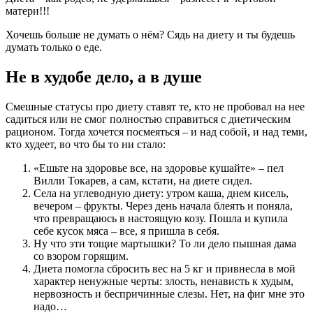
матери!!!
Хочешь больше не думать о нём? Сядь на диету и ты будешь
думать только о еде.
Не в худобе дело, а в душе
Смешные статусы про диету ставят те, кто не пробовал на нее
садиться или не смог полностью справиться с диетическим
рационом. Тогда хочется посмеяться – и над собой, и над теми,
кто худеет, во что бы то ни стало:
«Ешьте на здоровье все, на здоровье кушайте» – пел
Вилли Токарев, а сам, кстати, на диете сидел.
Села на углеводную диету: утром каша, днем кисель,
вечером – фрукты. Через день начала блеять и поняла,
что превращаюсь в настоящую козу. Пошла и купила
себе кусок мяса – все, я пришла в себя.
Ну что эти тощие мартышки? То ли дело пышная дама
со взором горящим.
Диета помогла сбросить вес на 5 кг и привнесла в мой
характер ненужные черты: злость, ненависть к худым,
нервозность и беспричинные слезы. Нет, на фиг мне это
надо…