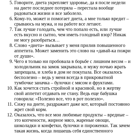
Говорите, диета укрепляет здоровье, да я после недели
на диете последнее потеряла – перестала вообще
радоваться жизни и все заболело.
Кому-то, может и помогает диета, а мне только вредит –
срываюсь на мужа, и на работе все летают.
Так лучше голодать, чем что попало есть, или лучше
есть вкусно и сытно, чем иметь голодный взор? Никак
не могу разобраться…
Слово «диета» вызывает у меня прилив повышенного
аппетита. Может заменить это слово на «давай-ка пожри
от души».
Чего я только ни пробовала в борьбе с лишним весом – и
холодильник на замок закрывала, и мужу ночью жрать
запрещала, и хлеба в дом не покупала. Все оказалось
бесполезно – ведь у меня всегда в прикроватной
тумбочке заначка – булочки с мясом и фруктами.
Как хочется стать стройной и красивой, но в жертву
свой аппетит отдавать не стану. Ведь еще бабушка
говорила: «Полезно все, что в рот полезло».
Сижу на диете, раздражает даже кот, который постоянно
жрет свой корм.
Оказалось, что все мои любимые продукты – вредные –
это копчености, жирное мясо, жареные овощи,
шоколадки и конфетки, булочки и пироженки. Так зачем
такая жизнь, когда лишаешь себя единственного