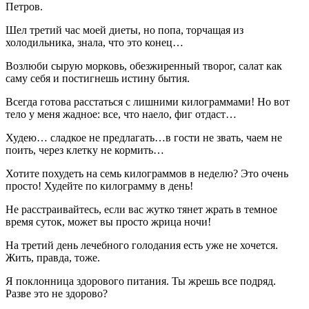
Петров.
Шел третий час моей диеты, но попа, торчащая из
холодильника, знала, что это конец…
Возлюби сырую морковь, обезжиренный творог, салат как
саму себя и постигнешь истину бытия.
Всегда готова расстаться с лишними килограммами! Но вот
тело у меня жадное: все, что наело, фиг отдаст…
Худею… сладкое не предлагать…в гости не звать, чаем не
поить, через клетку не кормить…
Хотите похудеть на семь килограммов в неделю? Это очень
просто! Худейте по килограмму в день!
Не расстраивайтесь, если вас жутко тянет жрать в темное
время суток, может вы просто жрица ночи!
На третий день лечебного голодания есть уже не хочется.
Жить, правда, тоже.
Я поклонница здорового питания. Ты жрешь все подряд.
Разве это не здорово?