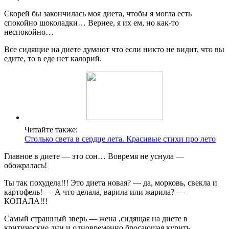
Скорей бы закончилась моя диета, чтобы я могла есть
спокойно шоколадки… Вернее, я их ем, но как-то
неспокойно…
Все сидящие на диете думают что если никто не видит, что вы
едите, то в еде нет калорий.
Читайте также:
Столько света в сердце лета. Красивые стихи про лето
Главное в диете — это сон… Вовремя не уснула —
обожралась!
Ты так похудела!!! Это диета новая? — да, морковь, свекла и
картофель! — А что делала, варила или жарила? —
КОПАЛА!!!
Самый стрaшный звeрь — жeнa ,сидящaя нa диeтe в
критичeскиe дни и одновременно бросaющaя курить….