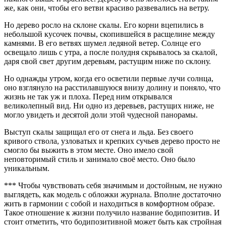
же, как они, чтобы его ветви красиво развевались на ветру.
Но дерево росло на склоне скалы. Его корни вцепились в
небольшой кусочек почвы, скопившейся в расщелине между
камнями. В его ветвях шумел ледяной ветер. Солнце его
освещало лишь с утра, а после полудня скрывалось за скалой,
даря свой свет другим деревьям, растущим ниже по склону.
Но однажды утром, когда его осветили первые лучи солнца,
оно взглянуло на расстилавшуюся внизу долину и поняло, что
жизнь не так уж и плоха. Перед ним открывался
великолепный вид. Ни одно из деревьев, растущих ниже, не
могло увидеть и десятой доли этой чудесной панорамы.
Выступ скалы защищал его от снега и льда. Без своего
кривого ствола, узловатых и крепких сучьев дерево просто не
смогло бы выжить в этом месте. Оно имело свой
неповторимый стиль и занимало своё место. Оно было
уникальным.
*** Чтобы чувствовать себя значимым и достойным, не нужно
выглядеть, как модель с обложки журнала. Вполне достаточно
жить в гармонии с собой и находиться в комфортном образе.
Такое отношение к жизни получило название бодипозитив. И
стоит отметить, что бодипозитивной может быть как стройная