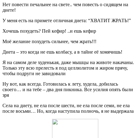
Нет повести печальнее на свете.. чем повесть о сидящем на
диете!
У меня есть на примете отличная диета: “ХВАТИТ ЖРАТЬ!”
Хочешь похудеть? Пей кефир! ..и ешь кефир
Моё желание похудеть сильнее, чем жрать!!!
Диета – это когда не ешь колбасу, а в тайне её хомячишь!
Я на самом деле худенькая, даже мышцы на животе накачаны.
Только эту всю прелесть я под целлюлитом и жиром прячу,
чтобы подруги не завидовали
Ну вот, как всегда. Готовилась к лету, худела, добилась
своего… и на тебе – два дня пикника. Все усилия опять были
зря
Села на диету, не ела после шести, не ела после семи, не ела
после восьми… Но, когда наступила полночь, я не выдержала