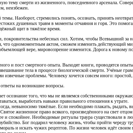
ную тему смерти из жизненного, повседневного арсенала. Совер
им, неизбежен.
темы. Наоборот, стремились понять, осознать, принять неотвра
естоких душевных травм в моменты отчаяния и горя. Это помога
адёжный щит в тяжёлое время.
ти, покровительства небесных сил. Хотим, чтобы Всевышний за на
ая, что одномоментным актом, сможем изменить действующий мир
еобъемлющей вере, мировоззрение изменится. Дорога к новому 
тного и пост смертного опыта. Выходят книги, проводятся опыт
звешивание тела в процессе биологической смерти. Учёные гра
 извечные проблемы. Человеку хочется совсем иного: простой,
 ответы на возникшие вопросы.
гает осознание того, что мы не являемся собственниками окружа
таваться, выработать навыки правильного отношения к утрате.
ногда, невыносимо тяжёлые. Если необходимо плакать, рыдать, выт
 Святое жизненное право всякого, произведённого на свет отцом 
нее и спокойнее. Необходимые ритуалы траура существовали в лю
моубийство. Бог подарил человеку жизнь, чтобы пройти череду 
мораль и искать чужих рецептов. По жизни человек идёт своим 