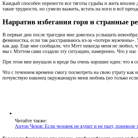
Каждый способен перенести все тяготы судьбы и жить вполне д
такие трудности, но сумели выжить, встать на ноги и всё прео
Нарратив избегания горя и странные р
В первые дни после трагедии мне довелось услышать невообраз
феминистка, если так расстраиваюсь из-за «потери мужчины». 
как дар. Еще мне сообщали, что Мэтт никогда меня не любил, чт
мы с Мэттом сами создали эту ситуацию, намеренно. Что у нас 
При этом мне внушали и вроде бы очень хорошие идеи: что я сил
Что с течением времени смогу посмотреть на свою утрату как на
почувствую наконец окружающую меня любовь (но только если 
Читайте также:
Антон Чехов: Если человек не курит и не пьет, поневоле 