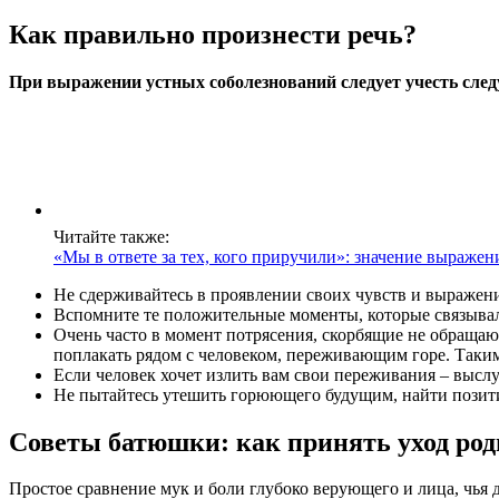
Как правильно произнести речь?
При выражении устных соболезнований следует учесть сле
Читайте также:
«Мы в ответе за тех, кого приручили»: значение выражени
Не сдерживайтесь в проявлении своих чувств и выражени
Вспомните те положительные моменты, которые связывали
Очень часто в момент потрясения, скорбящие не обращают
поплакать рядом с человеком, переживающим горе. Таким 
Если человек хочет излить вам свои переживания – выслу
Не пытайтесь утешить горюющего будущим, найти позитив
Советы батюшки: как принять уход род
Простое сравнение мук и боли глубоко верующего и лица, чья д