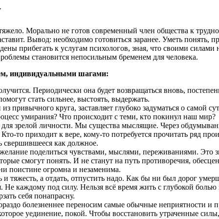
у
яжело. Морально не готов современный член общества к трудном
аставит. Вывод: необходимо готовиться заранее. Уметь понять, п
ны прибегать к услугам психологов, зная, что своими силами не
роблемы становится непосильным бременем для человека.
тём, индивидуальными шагами:
получится. Периодически она будет возвращаться вновь, постепе
могут стать сильнее, выстоять, выдержать.
из привычного круга, заставляет глубоко задуматься о самой сут
процесс умирания? Что происходит с теми, кто покинул наш мир?
 для зрелой личности. Мы существа мыслящие. Через обдумыван
Кто-то приходит к вере, кому-то потребуется прочитать ряд пр
ь свершившееся как должное.
желание поделиться чувствами, мыслями, переживаниями. Это з
рые смогут понять. И не станут на путь противоречия, обесцен
ни поистине огромна и незаменима.
ь и тяжесть, а отдать, отпустить надо. Как бы ни был дорог умерш
. Не каждому под силу. Нельзя всё время жить с глубокой болью 
зать себя понапрасну.
 гораздо болезненнее переносим самые обычные неприятности и 
оторое уединение, покой. Чтобы восстановить утраченные силы,