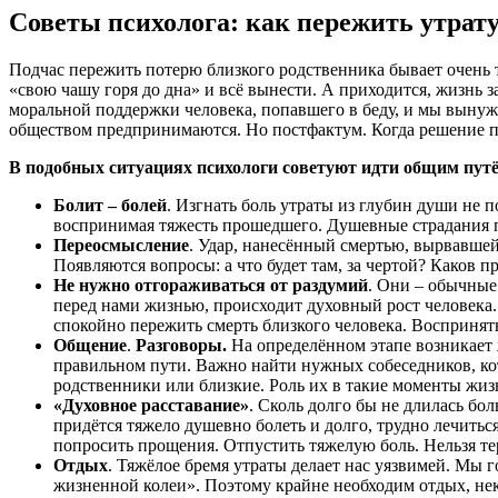
Советы психолога: как пережить утрат
Подчас пережить потерю близкого родственника бывает очень т
«свою чашу горя до дна» и всё вынести. А приходится, жизнь з
моральной поддержки человека, попавшего в беду, и мы вынужде
обществом предпринимаются. Но постфактум. Когда решение п
В подобных ситуациях психологи советуют идти общим пу
Болит – болей
. Изгнать боль утраты из глубин души не 
воспринимая тяжесть прошедшего. Душевные страдания по
Переосмысление
. Удар, нанесённый смертью, вырвавшей 
Появляются вопросы: а что будет там, за чертой? Каков 
Не нужно отгораживаться от раздумий
. Они – обычные
перед нами жизнью, происходит духовный рост человека. 
спокойно пережить смерть близкого человека. Воспринят
Общение
.
Разговоры.
На определённом этапе возникает 
правильном пути. Важно найти нужных собеседников, кото
родственники или близкие. Роль их в такие моменты жиз
«Духовное расставание»
. Сколь долго бы не длилась бол
придётся тяжело душевно болеть и долго, трудно лечиться
попросить прощения. Отпустить тяжелую боль. Нельзя тер
Отдых
. Тяжёлое бремя утраты делает нас уязвимей. Мы
жизненной колеи». Поэтому крайне необходим отдых, нек