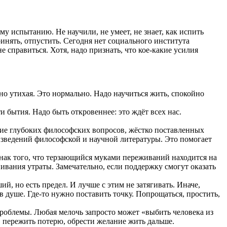
у испытанию. Не научили, не умеет, не знает, как испить
ринять, отпустить. Сегодня нет социального института
 справиться. Хотя, надо признать, что кое-какие усилия
нно утихая. Это нормально. Надо научиться жить, спокойно
и бытия. Надо быть откровеннее: это ждёт всех нас.
ие глубоких философских вопросов, жёстко поставленных
оизведений философской и научной литературы. Это помогает
нак того, что терзающийся муками переживаний находится на
ивания утраты. Замечательно, если поддержку смогут оказать
ий, но есть предел. И лучше с этим не затягивать. Иначе,
в душе. Где-то нужно поставить точку. Попрощаться, простить,
проблемы. Любая мелочь запросто может «выбить человека из
 пережить потерю, обрести желание жить дальше.