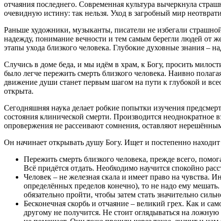
отчаяния последнего. Современная культура вычеркнула страш
очевидную истину: так нельзя. Уход в загробный мир неотврат
Раньше художники, музыканты, писатели не избегали страшной 
надежду, понимание вечности и тем самым берегли людей от ж
этапы ухода близкого человека. Глубокие духовные знания – н
Случись в доме беда, и мы идём в храм, к Богу, просить милос
было легче пережить смерть близкого человека. Наивно полаг
движение души станет первым шагом на пути к глубокой и вс
открыта.
Сегодняшняя наука делает робкие попытки изучения предсмер
состояния клинической смерти. Производится неоднократное в
опровержения не рассеивают сомнения, оставляют нерешёнными
Он начинает открывать душу Богу. Ищет и постепенно находит
Пережить смерть близкого человека, прежде всего, помо
Всё придётся отдать. Необходимо научится спокойно расс
Человек – не железная скала и имеет право на чувства. И
определённых пределов конечно), то не надо ему мешать.
обязательно пройти, чтобы затем стать значительно силь
Бесконечная скорбь и отчаяние – великий грех. Как и са
другому не получится. Не стоит оглядываться на ложную 