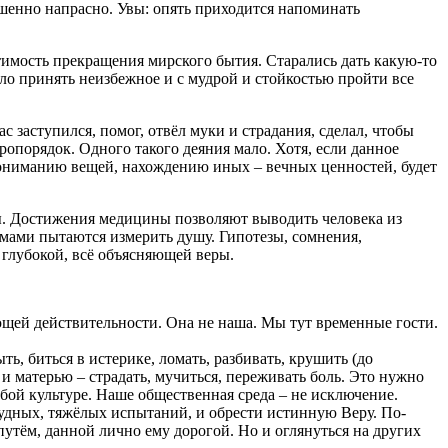
шенно напрасно. Увы: опять приходится напоминать
тимость прекращения мирского бытия. Старались дать какую-то
ло принять неизбежное и с мудрой и стойкостью пройти все
с заступился, помог, отвёл муки и страдания, сделал, чтобы
опорядок. Одного такого деяния мало. Хотя, если данное
пониманию вещей, нахождению иных – вечных ценностей, будет
ы. Достижения медицины позволяют выводить человека из
ммами пытаются измерить душу. Гипотезы, сомнения,
 глубокой, всё объясняющей веры.
ющей действительности. Она не наша. Мы тут временные гости.
ь, биться в истерике, ломать, разбивать, крушить (до
и матерью – страдать, мучиться, переживать боль. Это нужно
бой культуре. Наше общественная среда – не исключение.
трудных, тяжёлых испытаний, и обрести истинную Веру. По-
путём, данной лично ему дорогой. Но и оглянуться на других