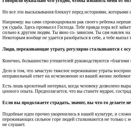
Говорили буквально что угодно, чтобы избавить меня от бо
Но все эти высказывания блекнут перед историями, которыми 
Например: вы сами спровоцировали рак своего ребенка нерешен
уж судьба. Здесь промысел Господа. Тебе правда пора всё заб
сильно к другим людям. Ты явно со- зависим. Ты сам навлек на
Некоторым вообще не удается разобраться в себе, а тебе выпал 
Люди, переживающие утрату, регулярно сталкиваются с ос
Конечно, большинство утешителей руководствуются «благими 
Дело в том, что зачастую тяжелое переживание утраты восприн
неправильный ответ на исчезновение из вашей жизни любимог
Есть лишь крохотный интервал, когда человеку дозволено выраж
ценного опыта. Предполагается, что вы станете мудрее, состра
Если вы продолжаете страдать, значит, вы что-то делаете не
Подобные идеи прочно укоренились в нашей культуре, и сложно
переживающих сильное горе людей сталкиваются не только с 
не слушает.