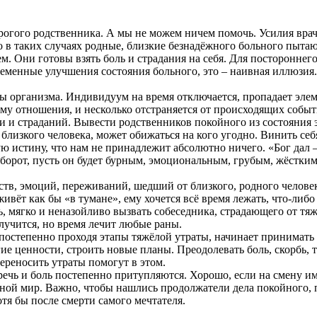
орогого родственника. А мы не можем ничем помочь. Усилия вра
в таких случаях родные, близкие безнадёжного больного пытают
. Они готовы взять боль и страдания на себя. Для постороннег
еменные улучшения состояния больного, это – наивная иллюзия
ы организма. Индивидуум на время отключается, пропадает элем
нему отношения, и несколько отстраняется от происходящих собы
и и страданий. Вывести родственников покойного из состояния 
 близкого человека, может обижаться на кого угодно. Винить себ
 истину, что нам не принадлежит абсолютно ничего. «Бог дал – 
борот, пусть он будет бурным, эмоциональным, грубым, жёстким,
ств, эмоций, переживаний, шедший от близкого, родного человек
вёт как бы «в тумане», ему хочется всё время лежать, что-либо
, мягко и неназойливо вызвать собеседника, страдающего от тяж
лучится, но время лечит любые раны.
, постепенно проходя этапы тяжёлой утраты, начинает принимать
е ценности, строить новые планы. Преодолевать боль, скорбь, т
переносить утраты помогут в этом.
Горечь и боль постепенно притупляются. Хорошо, если на смену 
ой мир. Важно, чтобы нашлись продолжатели дела покойного, п
тя бы после смерти самого мечтателя.