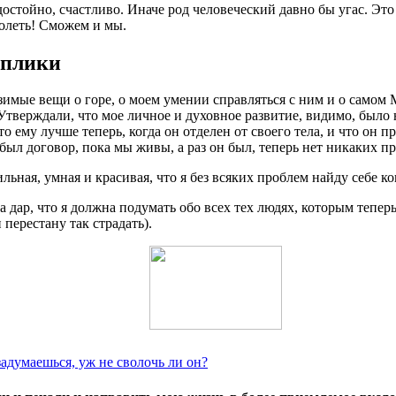
остойно, счастливо. Иначе род человеческий давно бы угас. Это
долеть! Сможем и мы.
еплики
имые вещи о горе, о моем умении справляться с ним и о самом 
Утверждали, что мое личное и духовное развитие, видимо, было 
о ему лучше теперь, когда он отделен от своего тела, и что он п
был договор, пока мы живы, а раз он был, теперь нет никаких пр
ьная, умная и красивая, что я без всяких проблем найду себе ко
 дар, что я должна подумать обо всех тех людях, которым теперь
перестану так страдать).
задумаешься, уж не сволочь ли он?