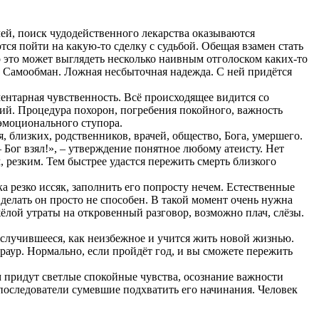
чей, поиск чудодейственного лекарства оказываются
ся пойти на какую-то сделку с судьбой. Обещая взамен стать
о это может выглядеть несколько наивным отголоском каких-то
. Самообман. Ложная несбыточная надежда. С ней придётся
ентарная чувственность. Всё происходящее видится со
тий. Процедура похорон, погребения покойного, важность
эмоционального ступора.
я, близких, родственников, врачей, общество, Бога, умершего.
Бог взял!», – утверждение понятное любому атеисту. Нет
 резким. Тем быстрее удастся пережить смерть близкого
а резко иссяк, заполнить его попросту нечем. Естественные
 делать он просто не способен. В такой момент очень нужна
ёлой утраты на откровенный разговор, возможно плач, слёзы.
 случившееся, как неизбежное и учится жить новой жизнью.
раур. Нормально, если пройдёт год, и вы сможете пережить
им придут светлые спокойные чувства, осознание важности
оследователи сумевшие подхватить его начинания. Человек