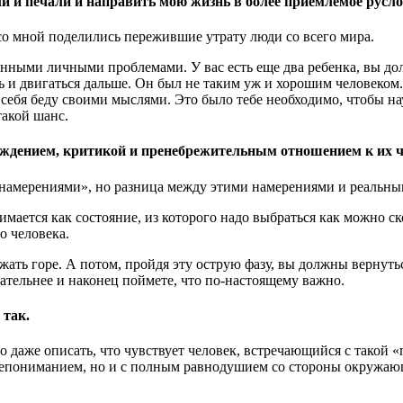
ли и печали и направить мою жизнь в более приемлемое русло
со мной поделились пережившие утрату люди со всего мира.
ными личными проблемами. У вас есть еще два ребенка, вы долж
ыть и двигаться дальше. Он был не таким уж и хорошим человеко
 себя беду своими мыслями. Это было тебе необходимо, чтобы на
такой шанс.
уждением, критикой и пренебрежительным отношением к их 
намерениями», но разница между этими намерениями и реальны
имается как состояние, из которого надо выбраться как можно 
о человека.
ать горе. А потом, пройдя эту острую фазу, вы должны вернутьс
дательнее и наконец поймете, что по-настоящему важно.
 так.
 даже описать, что чувствует человек, встречающийся с такой «
непониманием, но и с полным равнодушием со стороны окружающ