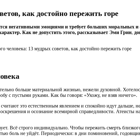
ветов, как достойно пережить горе
ется негативными эмоциями и требует больших моральных и 
арактер. Как не допустить этого, рассказывает Эми Грин
,
до
ловека
ельно больше материальной жизнью, нежели духовной. Хотелось
обу с пустыми руками. Как бы говоря: «Ухожу, не взяв ничего».
считают это естественным явлением и спокойно идут дальше, не 
 воскрешения и осознание всемирной справедливости. Атеисты н
ует. Всё строго индивидуально. Чтобы пережить смерть близкого
остью боль не уйдёт. Периодически: в дни поминовений, годовщи