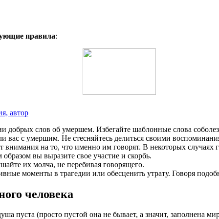
дующие правила
:
я, автор
и добрых слов об умершем. Избегайте шаблонные слова соболез
 вас с умершим. Не стесняйтесь делиться своими воспоминания
 внимания на то, что именно им говорят. В некоторых случаях г
образом вы выразите свое участие и скорбь.
шайте их молча, не перебивая говорящего.
ные моменты в трагедии или обесценить утрату. Говоря подобн
ного человека
уша пуста (просто пустой она не бывает, а значит, заполнена м