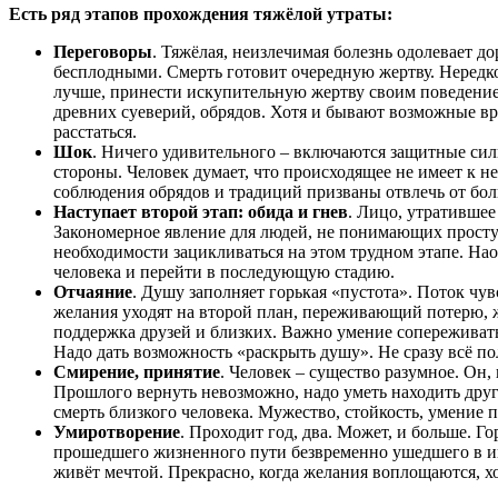
Есть ряд этапов прохождения тяжёлой утраты:
Переговоры
. Тяжёлая, неизлечимая болезнь одолевает д
бесплодными. Смерть готовит очередную жертву. Нередко 
лучше, принести искупительную жертву своим поведением
древних суеверий, обрядов. Хотя и бывают возможные вр
расстаться.
Шок
. Ничего удивительного – включаются защитные сил
стороны. Человек думает, что происходящее не имеет к 
соблюдения обрядов и традиций призваны отвлечь от бол
Наступает второй этап: обида и гнев
. Лицо, утратившее
Закономерное явление для людей, не понимающих простую
необходимости зацикливаться на этом трудном этапе. Нао
человека и перейти в последующую стадию.
Отчаяние
. Душу заполняет горькая «пустота». Поток чув
желания уходят на второй план, переживающий потерю, жи
поддержка друзей и близких. Важно умение сопереживать
Надо дать возможность «раскрыть душу». Не сразу всё по
Смирение, принятие
. Человек – существо разумное. Он
Прошлого вернуть невозможно, надо уметь находить други
смерть близкого человека. Мужество, стойкость, умение 
Умиротворение
. Проходит год, два. Может, и больше. 
прошедшего жизненного пути безвременно ушедшего в ин
живёт мечтой. Прекрасно, когда желания воплощаются, хо